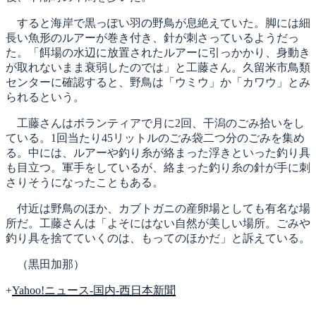
すると海岸で黒っぽい羽の野鳥が息絶えていた。脚には細
長い魚形のルアーが巻き付き、針が刺さっているようだっ
た。「餌場の水辺に放置されたルアーに引っかかり、身動き
が取れないまま衰弱したのでは」と工藤さん。久留米市鳥類
センターに確認すると、野鳥は「ウミウ」か「カワウ」とみ
られるという。
工藤さんはボランティアで月に2回、干潟のごみ拾いをし
ている。1回当たり45リットルのごみ袋二つ分のごみを集め
る。中には、ルアーや釣り糸が絡まった浮きといった釣り具
も目立つ。軍手をしているが、絡まった釣り糸の針が手に刺
さりそうになったこともある。
付近は野鳥のほか、カブトガニの産卵場としても有名な場
所だ。工藤さんは「よそにはない自然が美しい場所。ごみや
釣り具を捨てていくのは、もってのほかだ」と訴えている。
（黒田加那）
+
Yahoo!ニュース-国内-西日本新聞
カ