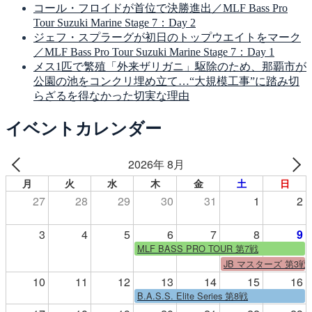
コール・フロイドが首位で決勝進出／MLF Bass Pro
Tour Suzuki Marine Stage 7：Day 2
ジェフ・スプラーグが初日のトップウエイトをマーク
／MLF Bass Pro Tour Suzuki Marine Stage 7：Day 1
メス1匹で繁殖「外来ザリガニ」駆除のため、那覇市が
公園の池をコンクリ埋め立て…“大規模工事”に踏み切
らざるを得なかった切実な理由
イベントカレンダー
2026年 8月
月
火
水
木
金
土
日
27
28
29
30
31
1
2
3
4
5
6
7
8
9
MLF BASS PRO TOUR 第7戦
JB マスターズ 第3戦
10
11
12
13
14
15
16
B.A.S.S. Elite Series 第8戦