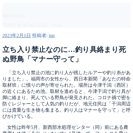
コ
ン
basswave.jp
テ
ン
TOPIC & NEWS 2020 – 2026
ツ
投
2023年2月1日
投稿者:
jun
へ
稿
ス
日:
立ち入り禁止なのに…釣り具絡まり死
キ
ッ
ぬ野鳥「マナー守って」
プ
「立ち入り禁止の池に釣り人が残したルアーや釣り糸があ
りました」。福岡市の女性から、西日本新聞「あなたの特命
取材班」に憤りの声が寄せられた。場所は今津干潟（西区）
の近くにあるため池。取材を進めると、今津干潟で釣り具が
脚に絡まり、死んでいる野鳥が発見された。コロナ禍で密を
防ぐレジャーとして人気の釣りだが、地元住民は「干潟周辺
には貴重な生き物も集まる。釣り人はマナーを守って」と呼
びかけている。
女性は昨年5月、新西部水処理センター（同）前にある農