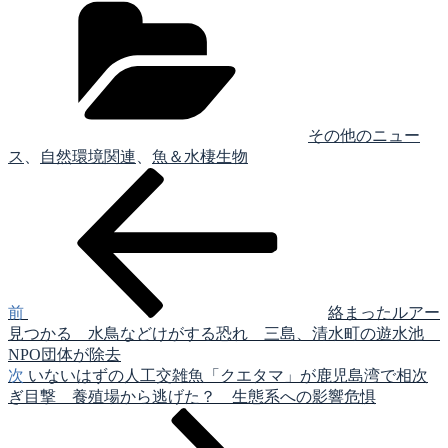
テ
ゴ
リ
ー
その他のニュー
ス
、
自然環境関連
、
魚＆水棲生物
前
投
の
稿
投
稿
ナ
ビ
ゲ
前
絡まったルアー
見つかる 水鳥などけがする恐れ 三島、清水町の遊水池
ー
NPO団体が除去
シ
次
次
いないはずの人工交雑魚「クエタマ」が鹿児島湾で相次
の
ぎ目撃 養殖場から逃げた？ 生態系への影響危惧
ョ
投
ン
稿