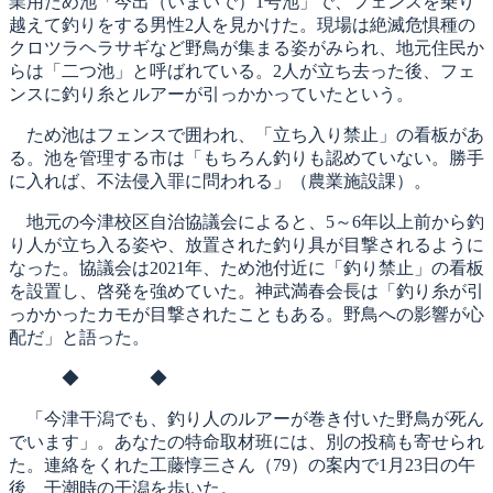
業用ため池「今出（いまいで）1号池」で、フェンスを乗り
越えて釣りをする男性2人を見かけた。現場は絶滅危惧種の
クロツラヘラサギなど野鳥が集まる姿がみられ、地元住民か
らは「二つ池」と呼ばれている。2人が立ち去った後、フェ
ンスに釣り糸とルアーが引っかかっていたという。
ため池はフェンスで囲われ、「立ち入り禁止」の看板があ
る。池を管理する市は「もちろん釣りも認めていない。勝手
に入れば、不法侵入罪に問われる」（農業施設課）。
地元の今津校区自治協議会によると、5～6年以上前から釣
り人が立ち入る姿や、放置された釣り具が目撃されるように
なった。協議会は2021年、ため池付近に「釣り禁止」の看板
を設置し、啓発を強めていた。神武満春会長は「釣り糸が引
っかかったカモが目撃されたこともある。野鳥への影響が心
配だ」と語った。
◆ ◆
「今津干潟でも、釣り人のルアーが巻き付いた野鳥が死ん
でいます」。あなたの特命取材班には、別の投稿も寄せられ
た。連絡をくれた工藤惇三さん（79）の案内で1月23日の午
後、干潮時の干潟を歩いた。