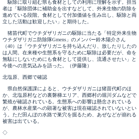
駆除に取り組む県も食材としての利用に理解を示す。担当
者は「駆除団体に補助金を出すなどして、外来生物の防除を
進めている段階。食材として付加価値を生み出し、駆除と両
立した活動は歓迎したい」と期待した。
猪苗代町でウチダザリガニの駆除に当たる「特定外来生物
ウチダザリガニ防除隊Gmens」のメンバー鈴木陽介さん
（40）は「ウチダザリガニを持ち込んだり、放したりしたの
は人間。在来種や生態系を守るために駆除は必要だが、命を
無駄にしないためにも食材として提供し、流通させたい」と
今後への意気込みを語った。（伊藤隆）
北塩原、西郷で確認
県自然保護課によると、ウチダザリガニは猪苗代町のほ
か、北塩原村などの裏磐梯エリア、西郷村の堀川ダムなどで
繁殖が確認されている。生態系への影響は懸念されている
が、農林水産業への顕著な被害は現在確認されていないとい
う。ただ田んぼの水路で巣穴を掘るため、あぜなどが崩れる
被害は出ている。
◇