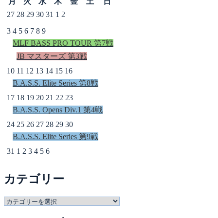
月
火
水
木
金
土
日
27
28
29
30
31
1
2
3
4
5
6
7
8
9
MLF BASS PRO TOUR 第7戦
JB マスターズ 第3戦
10
11
12
13
14
15
16
B.A.S.S. Elite Series 第8戦
17
18
19
20
21
22
23
B.A.S.S. Opens Div.1 第4戦
24
25
26
27
28
29
30
B.A.S.S. Elite Series 第9戦
31
1
2
3
4
5
6
カテゴリー
カ
テ