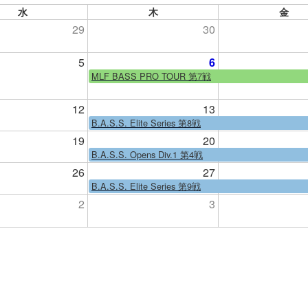
水
木
金
29
30
5
6
MLF BASS PRO TOUR 第7戦
12
13
B.A.S.S. Elite Series 第8戦
19
20
B.A.S.S. Opens Div.1 第4戦
26
27
B.A.S.S. Elite Series 第9戦
2
3