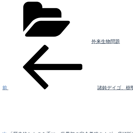
カ
テ
ゴ
リ
ー
外来生物問題
前
投
の
稿
投
稿
ナ
ビ
ゲ
前
諸鈍デイゴ、樹
次
ー
の
シ
投
稿
ョ
ン