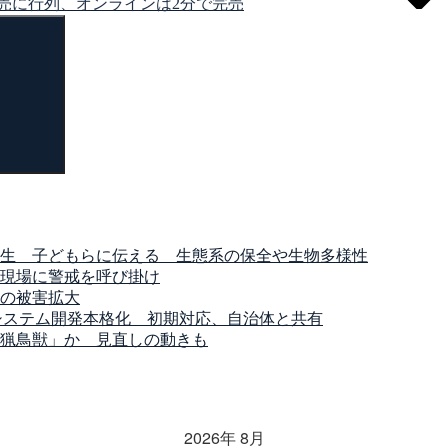
売に行列、オンラインは2分で完売
検
索
生 子どもらに伝える 生態系の保全や生物多様性
現場に警戒を呼び掛け
の被害拡大
システム開発本格化 初期対応、自治体と共有
猟鳥獣」か 見直しの動きも
2026年 8月