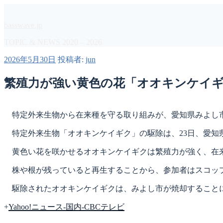
コ
ン
basswave.jp
テ
ン
TOPIC & NEWS 2020 – 2026
ツ
投
2026年5月30日
投稿者:
jun
へ
稿
ス
日:
繁殖力が強い黄色の花「オオキンケイギク
キ
ッ
プ
特定外来生物から在来種を守る取り組みが、愛知県みよし
特定外来生物「オオキンケイギク」の駆除は、23日、愛知県
黄色い花を咲かせるオオキンケイギクは繁殖力が強く、在来
株や根が残っていると再生することから、参加者はスコッ
駆除されたオオキンケイギクは、みよし市が焼却することに
+
Yahoo!ニュース-国内-CBCテレビ