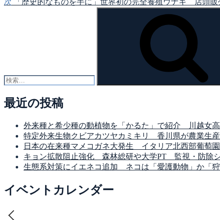
次
「歴史的なものを手に」世界初の完全養殖ウナギ 店頭販
検
索:
最近の投稿
外来種と希少種の動植物を「かるた」で紹介 川越女高
特定外来生物クビアカツヤカミキリ 香川県が農業生産
日本の在来種マメコガネ大発生 イタリア北西部葡萄園
キョン拡散阻止強化 森林総研や大学PT 監視・防除
生態系対策にイエネコ追加 ネコは「愛護動物」か「狩
イベントカレンダー