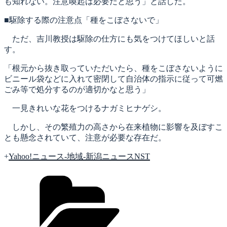
も知れない。注意喚起は必要だと思う」と話した。
■駆除する際の注意点「種をこぼさないで」
ただ、吉川教授は駆除の仕方にも気をつけてほしいと話
す。
「根元から抜き取っていただいたら、種をこぼさないように
ビニール袋などに入れて密閉して自治体の指示に従って可燃
ごみ等で処分するのが適切かなと思う」
一見きれいな花をつけるナガミヒナゲシ。
しかし、その繁殖力の高さから在来植物に影響を及ぼすこ
とも懸念されていて、注意が必要な存在だ。
+
Yahoo!ニュース-地域-新潟ニュースNST
カ
テ
ゴ
リ
ー