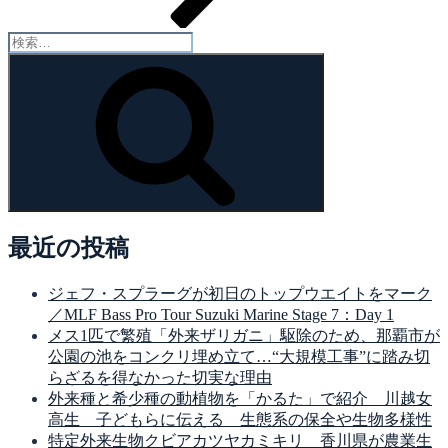
検
索:
検
索
最近の投稿
ジェフ・スプラーグが初日のトップウエイトをマーク
／MLF Bass Pro Tour Suzuki Marine Stage 7：Day 1
メス1匹で繁殖「外来ザリガニ」駆除のため、那覇市が
公園の池をコンクリ埋め立て…“大規模工事”に踏み切
らざるを得なかった切実な理由
外来種と希少種の動植物を「かるた」で紹介 川越女
高生 子どもらに伝える 生態系の保全や生物多様性
特定外来生物クビアカツヤカミキリ 香川県が農業生