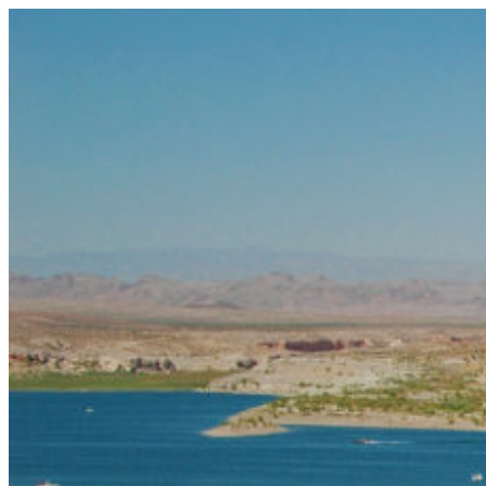
コ
ン
テ
ン
ツ
へ
ス
キ
ッ
プ