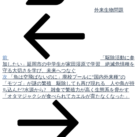
外来生物問題
前
投
の
稿
投
稿
ナ
ビ
ゲ
前
「駆除活動に参
加したい」延岡市の中学生が家田湿原で学習 絶滅危惧種を
ー
守る大切さを学び、未来へつなぐ
シ
次
次
「魚は空飛ばないのに」廃校プールに“国内外来種”の
の
「モツゴ」が謎の繁殖 駆除しても再び現れる 人や鳥が持
ョ
投
ち込んだ?水源から? 雑食で繁殖力が高く生態系を脅かす
ン
稿
「オタマジャクシが食べられてカエルが育たなくなった」