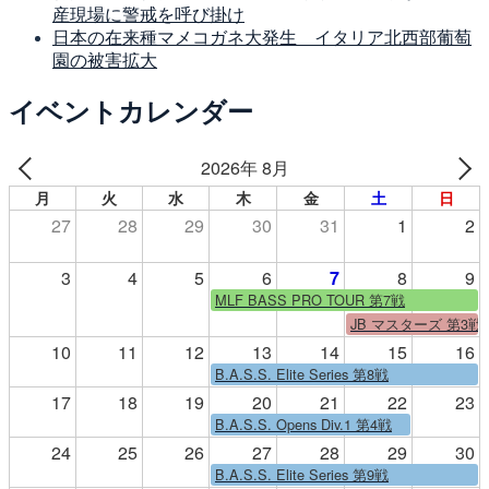
産現場に警戒を呼び掛け
日本の在来種マメコガネ大発生 イタリア北西部葡萄
園の被害拡大
イベントカレンダー
2026年 8月
月
火
水
木
金
土
日
27
28
29
30
31
1
2
3
4
5
6
7
8
9
MLF BASS PRO TOUR 第7戦
JB マスターズ 第3戦
10
11
12
13
14
15
16
B.A.S.S. Elite Series 第8戦
17
18
19
20
21
22
23
B.A.S.S. Opens Div.1 第4戦
24
25
26
27
28
29
30
B.A.S.S. Elite Series 第9戦