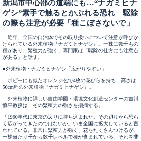
日:
新潟市中心部の道端にも…“ナガミヒナ
ゲシ”素手で触るとかぶれる恐れ 駆除
の際も注意が必要「種こぼさないで」
近年、全国の自治体でその取り扱いについて注意が呼びか
けられている外来植物『ナガミヒナゲシ』。一株に数千もの
種があり、繁殖力が強く、専門家は「駆除の仕方にも注意点
がある」と話す。
■外来植物・ナガミヒナゲシ「広がりやすい」
ポピーにも似たオレンジ色で4枚の花びらを持ち、高さは
50cm程の外来植物『ナガミヒナゲシ』。
外来植物に詳しい自由学園・環境文化創造センターの吉川
慎平教授は、その繁殖力の強さを指摘する。
「1960年代に東京の辺りに持ち込まれた。その辺りから恐ら
く広がってきたのではないか。いま全国に拡大していると言
われている。非常に繁殖力が強く、花をたくさんつけるが、
一株当たり千から数千レベルで種が含まれている。それを非