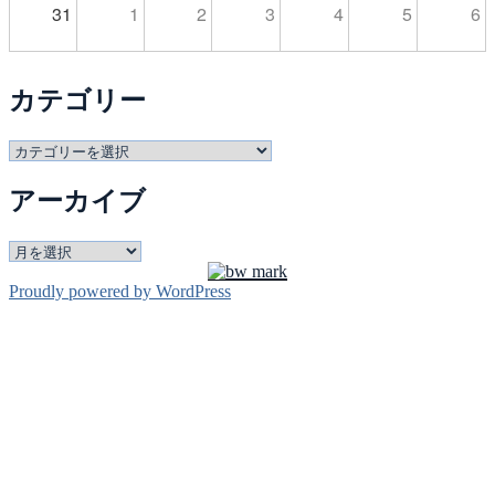
31
1
2
3
4
5
6
カテゴリー
カ
テ
アーカイブ
ゴ
リ
ー
ア
ー
Proudly powered by WordPress
カ
イ
ブ