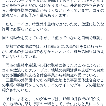
「このグループからまだ話を聞けておらず、どこからどんな
コイを持ち込んだのかは分かりません。外来種の持ち込みな
ら、生物多様性の観点からよくないと考えています。コイの
放流なら、遺伝子かく乱もありえます」
ただ、コイは、特定外来生物ではないため、放流に法的な
許可は必要ないとしている。
国の補助金を受けているが、「使っていないと口頭で確認」
伊勢市の環境課では、3月16日朝に現場の川を見に行った
が、稚魚の姿は確認できなかったという。稚魚の回収は考え
ていないとしている。
同市の農林水産課が16日の取材に答えたところによると、
コイを放流したグループは、地域の共同活動を支援する農水
省の多面的機能支払交付金事業から補助金を受けている。
三重県の外郭団体である同県土地改良事業団体連合会がこ
の事業の事務局をしており、そのサイトでグループの活動が
紹介されていた。
それによると、このグループは、17年10月作成の紹介文
で、地域のお祭り行事の一環として、子供たちと共にニシキ