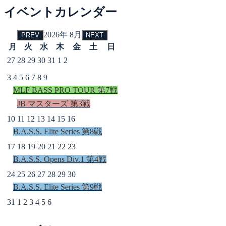
イベントカレンダー
2026年 8月
PREV
NEXT
月
火
水
木
金
土
日
27
28
29
30
31
1
2
3
4
5
6
7
8
9
MLF BASS PRO TOUR 第7戦
JB マスターズ 第3戦
10
11
12
13
14
15
16
B.A.S.S. Elite Series 第8戦
17
18
19
20
21
22
23
B.A.S.S. Opens Div.1 第4戦
24
25
26
27
28
29
30
B.A.S.S. Elite Series 第9戦
31
1
2
3
4
5
6