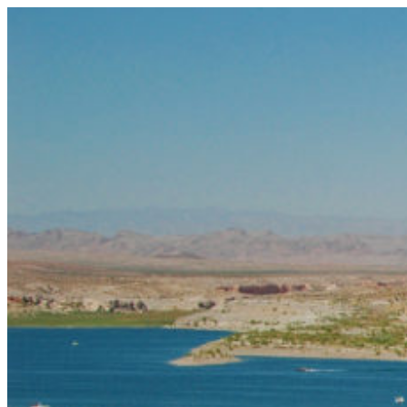
コ
ン
テ
ン
ツ
へ
ス
キ
ッ
プ