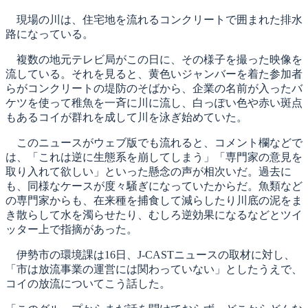
現場の川は、住宅地を流れるコンクリートで囲まれた排水
路になっている。
複数の地元テレビ局がこの日に、その様子を撮った映像を
流している。それを見ると、黄色いジャンバーを着た参加者
らがコンクリートの堤防のそばから、企業の名前が入ったバ
ケツを使って稚魚を一斉に川に流し、白っぽい色や赤い斑点
もあるコイが群れを成して川を泳ぎ始めていた。
このニュースがウェブ版でも流れると、コメント欄などで
は、「これは逆に生態系を崩してしまう」「専門家の意見を
取り入れて欲しい」といった懸念の声が相次いだ。過去に
も、同様なケースが度々騒ぎになっていたからだ。魚類など
の専門家からも、在来種を捕食して減らしたり川底の泥をま
き散らして水を濁らせたり、むしろ逆効果になるなどとツイ
ッター上で指摘があった。
伊勢市の環境課は16日、J-CASTニュースの取材に対し、
「市は放流事業の運営には関わっていない」としたうえで、
コイの放流についてこう話した。