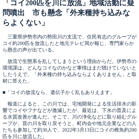
日:
「コイ200匹を川に放流」地域活動に疑
問噴出 市も懸念「外来種持ち込みな
らよくない」
三重県伊勢市内の勢田川の支流で、住民有志のグループが
コイ約200匹を放流したと地元テレビ局が報じ、専門家らか
ら懸念の声が出ている。
放流で生態系を乱してしまうという理由からだ。伊勢市の
環境課は、どんなコイなのかなど事情はまだ聴けていないと
したうえで、「外来種の持ち込みならよくありません」と取
材に答えた。
■「コイの放流なら、遺伝子かく乱もありえます」
報道によると、この川では、宅地開発による生活排水の影
響でコイやフナなどが激減したが、最近は、下水の普及によ
る水質改善が進んだ。そこで、川の浄化などに取り組むグル
ープが、昔の川を取り戻そうと、町内会や地元企業などの人
たちも参加して約30人で、2022年3月13日にコイの稚魚約200
匹を川に放流した。