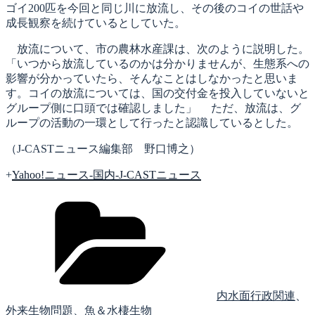
ゴイ200匹を今回と同じ川に放流し、その後のコイの世話や
成長観察を続けているとしていた。
放流について、市の農林水産課は、次のように説明した。
「いつから放流しているのかは分かりませんが、生態系への
影響が分かっていたら、そんなことはしなかったと思いま
す。コイの放流については、国の交付金を投入していないと
グループ側に口頭では確認しました」 ただ、放流は、グ
ループの活動の一環として行ったと認識しているとした。
（J-CASTニュース編集部 野口博之）
+
Yahoo!ニュース-国内-J-CASTニュース
カ
テ
ゴ
リ
ー
内水面行政関連
、
外来生物問題
、
魚＆水棲生物