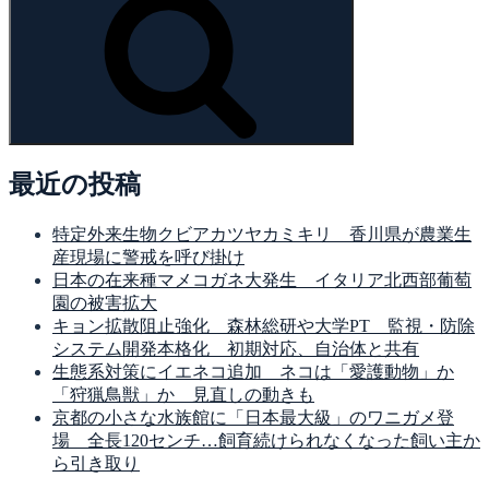
索
最近の投稿
特定外来生物クビアカツヤカミキリ 香川県が農業生
産現場に警戒を呼び掛け
日本の在来種マメコガネ大発生 イタリア北西部葡萄
園の被害拡大
キョン拡散阻止強化 森林総研や大学PT 監視・防除
システム開発本格化 初期対応、自治体と共有
生態系対策にイエネコ追加 ネコは「愛護動物」か
「狩猟鳥獣」か 見直しの動きも
京都の小さな水族館に「日本最大級」のワニガメ登
場 全長120センチ…飼育続けられなくなった飼い主か
ら引き取り