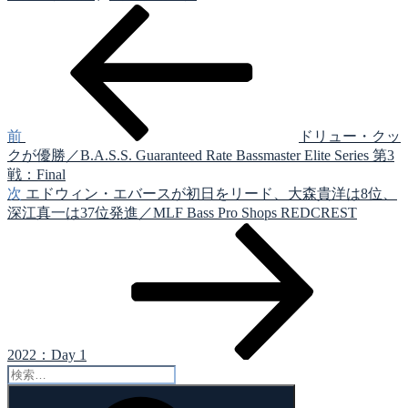
前
投
の
稿
投
稿
ナ
ビ
ゲ
前
ドリュー・クッ
クが優勝／B.A.S.S. Guaranteed Rate Bassmaster Elite Series 第3
ー
戦：Final
シ
次
次
エドウィン・エバースが初日をリード、大森貴洋は8位、
の
深江真一は37位発進／MLF Bass Pro Shops REDCREST
ョ
投
ン
稿
2022：Day 1
検
索:
検