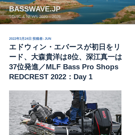
コ
BASSWAVE.JP
ン
TOPIC & NEWS 2020 – 2026
テ
ン
ツ
投
2022年3月24日
投稿者:
JUN
へ
稿
エドウィン・エバースが初日をリ
ス
日:
キ
ード、大森貴洋は8位、深江真一は
ッ
37位発進／MLF Bass Pro Shops
プ
REDCREST 2022：Day 1