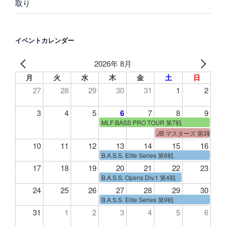
取り
イベントカレンダー
2026年 8月
月
火
水
木
金
土
日
27
28
29
30
31
1
2
3
4
5
6
7
8
9
MLF BASS PRO TOUR 第7戦
JB マスターズ 第3戦
10
11
12
13
14
15
16
B.A.S.S. Elite Series 第8戦
17
18
19
20
21
22
23
B.A.S.S. Opens Div.1 第4戦
24
25
26
27
28
29
30
B.A.S.S. Elite Series 第9戦
31
1
2
3
4
5
6