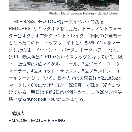
MLF BASS PRO TOURは一大イベントである
REDCRESTがキックオフを迎えた。トーナメントウォー
ターはオクラホマ州グランド・レイク。2日間の予選初日
となったこの日、トップウエイトとなる39Lb11ozをマー
クしたのはエドウィン・エバース。トータルフィッシュ
は13、最大魚は4Lb11ozというスタッツとなっている。以
下、上位陣は2位マイケル・ニール、3位ジェイコブ・ウ
ィーラー、4位スコット・サッグス、5位ブランドン・コ
ールターとなっている。日本人では大森貴洋が21Lb3ozを
マークして8位につけたほか、深江真一が8Lbで37位につ
けている。明日は予選2日めが開催され、上位20名が準決
勝となる“Knockout Round”に進出する。
+
成績表
+
MAJOR LEAGUE FISHING