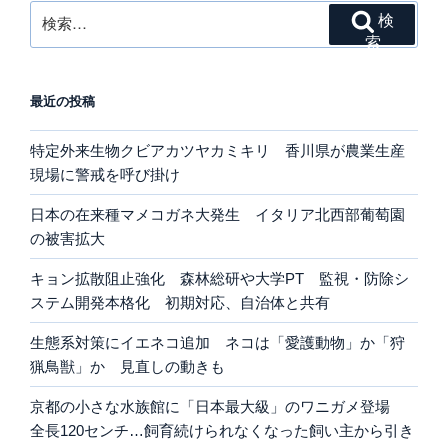
検
検
索:
索
最近の投稿
特定外来生物クビアカツヤカミキリ 香川県が農業生産
現場に警戒を呼び掛け
日本の在来種マメコガネ大発生 イタリア北西部葡萄園
の被害拡大
キョン拡散阻止強化 森林総研や大学PT 監視・防除シ
ステム開発本格化 初期対応、自治体と共有
生態系対策にイエネコ追加 ネコは「愛護動物」か「狩
猟鳥獣」か 見直しの動きも
京都の小さな水族館に「日本最大級」のワニガメ登場
全長120センチ…飼育続けられなくなった飼い主から引き