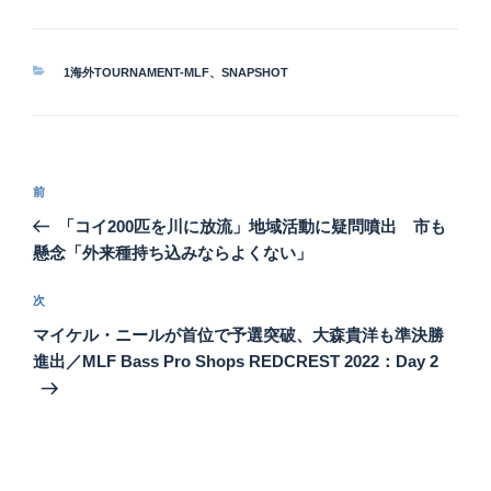
カ
1海外TOURNAMENT-MLF
、
SNAPSHOT
テ
ゴ
リ
ー
投
前
前
稿
の
「コイ200匹を川に放流」地域活動に疑問噴出 市も
ナ
投
懸念「外来種持ち込みならよくない」
ビ
稿
ゲ
次
次
の
ー
マイケル・ニールが首位で予選突破、大森貴洋も準決勝
投
シ
進出／MLF Bass Pro Shops REDCREST 2022：Day 2
稿
ョ
ン