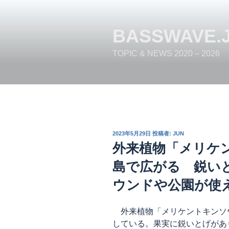
コ
ン
テ
BASSWAVE.
ン
TOPIC & NEWS 2020 – 2026
ツ
へ
ス
キ
ッ
プ
投
2023年5月29日
投稿者:
JUN
稿
外来植物「メリケ
日:
島で広がる 鋭い
ウンドや公園が使
外来植物「メリケントキンソ
している。果実に鋭いとげがあ