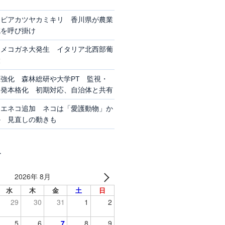
クビアカツヤカミキリ 香川県が農業
戒を呼び掛け
マメコガネ大発生 イタリア北西部葡
大
強化 森林総研や大学PT 監視・
開発本格化 初期対応、自治体と共有
イエネコ追加 ネコは「愛護動物」か
か 見直しの動きも
ー
2026年 8月
水
木
金
土
日
29
30
31
1
2
5
6
7
8
9