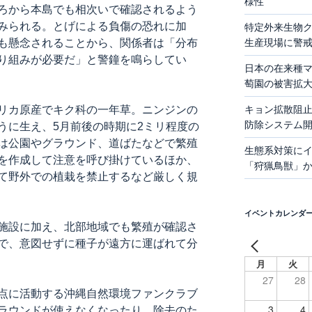
様性
ろから本島でも相次いで確認されるよう
みられる。とげによる負傷の恐れに加
特定外来生物
も懸念されることから、関係者は「分布
生産現場に警
り組みが必要だ」と警鐘を鳴らしてい
日本の在来種
萄園の被害拡
リカ原産でキク科の一年草。ニンジンの
キョン拡散阻止
防除システム
うに生え、5月前後の時期に2ミリ程度の
は公園やグラウンド、道ばたなどで繁殖
生態系対策に
を作成して注意を呼び掛けているほか、
「狩猟鳥獣」
て野外での植栽を禁止するなど厳しく規
イベントカレンダ
施設に加え、北部地域でも繁殖が確認さ
で、意図せずに種子が遠方に運ばれて分
月
火
27
28
点に活動する沖縄自然環境ファンクラブ
3
4
ラウンドが使えなくなったり、除去のた