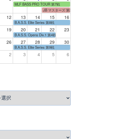
MLF BASS PRO TOUR 第7戦
JB マスターズ 第3戦
12
13
14
15
16
B.A.S.S. Elite Series 第8戦
19
20
21
22
23
B.A.S.S. Opens Div.1 第4戦
26
27
28
29
30
B.A.S.S. Elite Series 第9戦
2
3
4
5
6