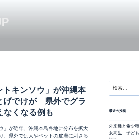
JP
検
ントキンソウ」が沖縄本
索:
とげでけが 県外でグラ
えなくなる例も
最近の投稿
外来種と希少
ウ」が近年、沖縄本島各地に分布を拡大
女高生 子ど
り、県外では人やペットの皮膚に刺さる