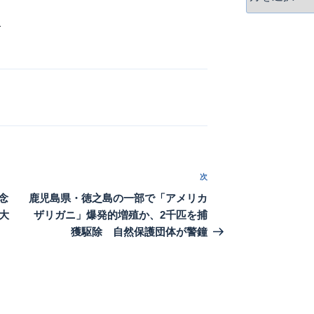
ー
カ
報
イ
ブ
次
次
の
念
鹿児島県・徳之島の一部で「アメリカ
投
大
ザリガニ」爆発的増殖か、2千匹を捕
稿
獲駆除 自然保護団体が警鐘