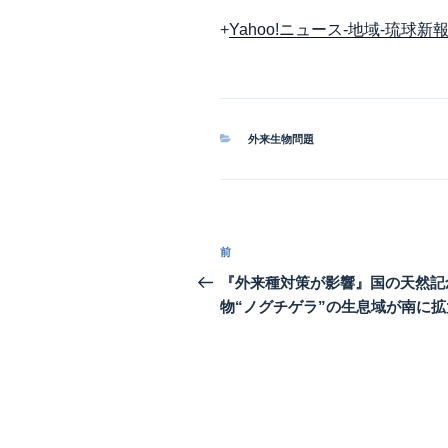
+
Yahoo!ニュース-地域-琉球新
カ
外来生物問題
テ
ゴ
リ
ー
投
前
前
稿
の
『外来種対策が影響』国の天然記
投
物“ノグチゲラ”の生息域が南に拡
ナ
稿
ビ
ゲ
ー