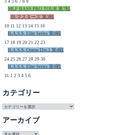
3
4
5
6
7
8
9
MLF BASS PRO TOUR 第7戦
JB マスターズ 第3戦
10
11
12
13
14
15
16
B.A.S.S. Elite Series 第8戦
17
18
19
20
21
22
23
B.A.S.S. Opens Div.1 第4戦
24
25
26
27
28
29
30
B.A.S.S. Elite Series 第9戦
31
1
2
3
4
5
6
カテゴリー
カ
テ
アーカイブ
ゴ
リ
ー
ア