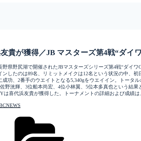
が獲得／JB マスターズ第4戦“ダイワCUP
野県野尻湖で開催されたJBマスターズシリーズ第4戦“ダイワC
インしたのは89名、リミットメイクは12名という状況の中、
に成功、2番手のウエイトとなる5,340gをウエイイン。トータ
位佐野洸輝、3位船本尚宏、4位小林翼、5位本多真也という結
OYは喜代浜友貴が獲得した。トーナメントの詳細および成績は、JB
BCNEWS
カ
テ
ゴ
リ