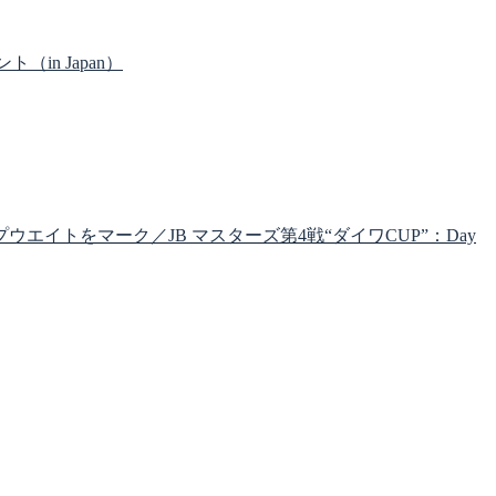
（in Japan）
ウエイトをマーク／JB マスターズ第4戦“ダイワCUP”：Day