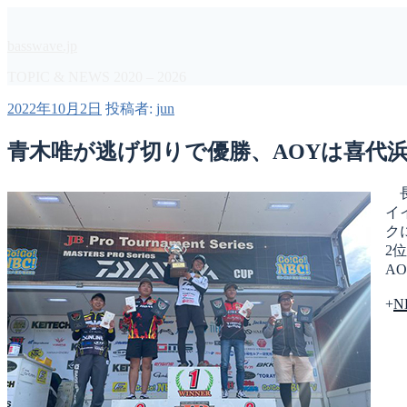
コ
ン
basswave.jp
テ
ン
TOPIC & NEWS 2020 – 2026
ツ
投
2022年10月2日
投稿者:
jun
へ
稿
ス
日:
青木唯が逃げ切りで優勝、AOYは喜代浜友貴
キ
ッ
プ
長
イ
ク
2
A
+
N