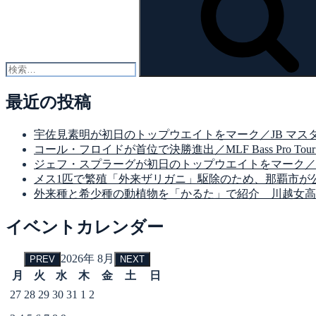
最近の投稿
宇佐見素明が初日のトップウエイトをマーク／JB マスターズ
コール・フロイドが首位で決勝進出／MLF Bass Pro Tour Suzuki
ジェフ・スプラーグが初日のトップウエイトをマーク／MLF Bass Pro 
メス1匹で繁殖「外来ザリガニ」駆除のため、那覇市が
外来種と希少種の動植物を「かるた」で紹介 川越女高
イベントカレンダー
2026年 8月
PREV
NEXT
月
火
水
木
金
土
日
27
28
29
30
31
1
2