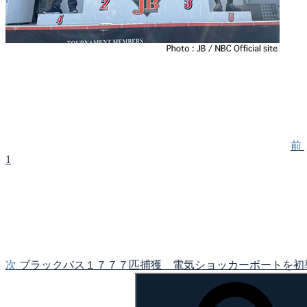
前
投
の
稿
投
稿
ナ
ビ
ゲ
前
1
ー
次
シ
の
投
ョ
稿
ン
次
ブラックバス１７７７匹捕獲 電気ショッカーボートを初
検
索: