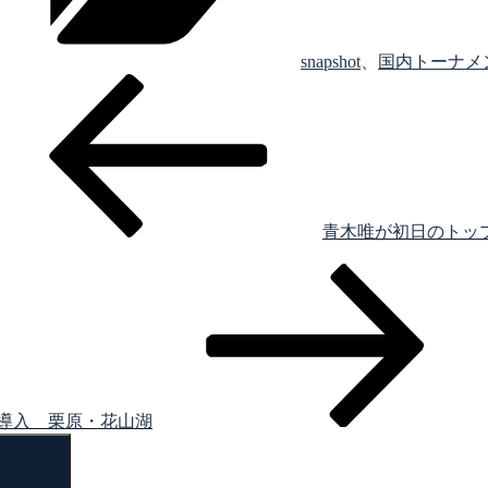
ー
snapshot
、
国内トーナメント
青木唯が初日のトップ
導入 栗原・花山湖
検
索