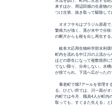
水流を妨げ、町内に生息する絶
来すほか、周辺田畑の生産物の
つけ次第、抜き取って駆除して
オオフサモはブラジル原産で
繁殖力が強く、茎が水中で分枝
の断片からも根を出し再生する
岐阜大応用生物科学部水利環境
町内を流れる中江川の上流から
ほどの群生になって複数箇所に
てない限り、分布しない。水槽
が捨てられ、下流へ広がったの
養老町で畑7アールを管理する
る。ひどい所では、川一面がオ
内町では今月、職員4人が町内
取っても、すぐまた生える」と