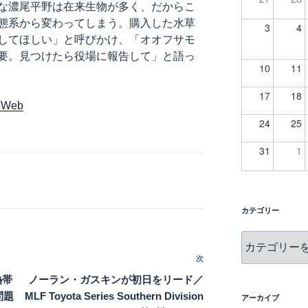
な濃尾平野は在来生物が多く、だからこ
態系から変わってしまう。購入した水草
3
4
してほしい」と呼びかけ、「オオフサモ
要。見つけたら役場に報告して」と語っ
10
11
17
18
Web
24
25
31
1
カテゴリー
カ
テ
次
次
ゴ
の
熱帯
ノーラン・ガスキンが初日をリード／
リ
投
問題
MLF Toyota Series Southern Division
ー
アーカイブ