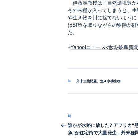
伊藤准教授は「自然環境豊か
そ外来種が入ってしまうと、生
や生き物を川に捨てないように
は対策を取りながらの駆除が肝
た。
+
Yahoo!ニュース-地域-岐阜新聞
カ
外来生物問題
、
魚＆水棲生物
テ
ゴ
リ
ー
投
前
前
稿
の
誰かが水路に放した? アフリカ“
投
魚”が住宅街で大量発生…外来種
ナ