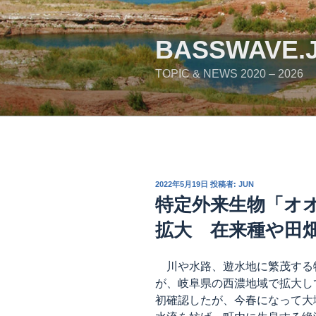
コ
ン
テ
BASSWAVE.
ン
TOPIC & NEWS 2020 – 2026
ツ
へ
ス
キ
ッ
プ
投
2022年5月19日
投稿者:
JUN
稿
特定外来生物「オ
日:
拡大 在来種や田
川や水路、遊水地に繁茂する
が、岐阜県の西濃地域で拡大し
初確認したが、今春になって大