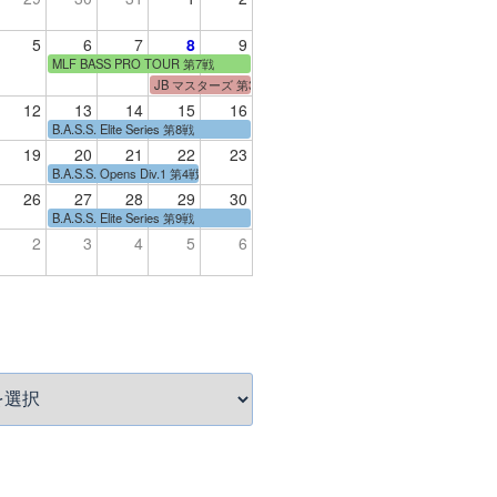
5
6
7
8
9
MLF BASS PRO TOUR 第7戦
JB マスターズ 第3戦
12
13
14
15
16
B.A.S.S. Elite Series 第8戦
19
20
21
22
23
B.A.S.S. Opens Div.1 第4戦
26
27
28
29
30
B.A.S.S. Elite Series 第9戦
2
3
4
5
6