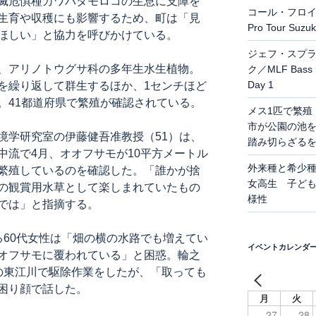
滅危惧種カワバタモロコの生息に支障を
コール・フロイド
生育や収穫にも影響するため、町は「見
Pro Tour Suzu
ほしい」と協力を呼びかけている。
ジェフ・スプ
、アリノトウグサ科の多年生水生植物。
ク／MLF Bass Pr
Day 1
を繰り返して群生するほか、1センチほど
。41都道府県で繁殖が確認されている。
メス1匹で繁殖
市が公園の池を
学研究室の伊藤健吾准教授（51）は、
踏み切らざる
中流で4月、オオフサモが10平方メートル
外来種と希少
繁殖しているのを確認した。「誰かが捨
女高生 子ど
の観賞用水草として楽しまれていたもの
様性
では」と指摘する。
60代女性は「畑の横の水路でも増えてい
イベントカレンダ
オフサモに覆われている」と困惑。輪之
の東江川で駆除作業をしたが、「取っても
困り顔で話した。
月
火
27
28