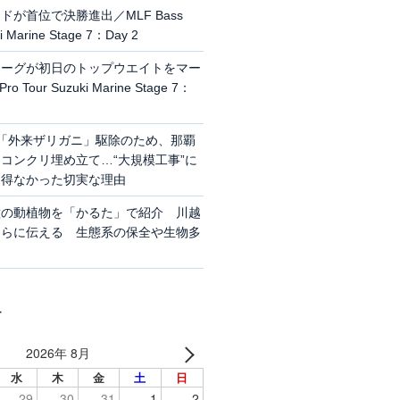
が首位で決勝進出／MLF Bass
ki Marine Stage 7：Day 2
ラーグが初日のトップウエイトをマー
o Tour Suzuki Marine Stage 7：
「外来ザリガニ」駆除のため、那覇
コンクリ埋め立て…“大規模工事”に
を得なかった切実な理由
種の動植物を「かるた」で紹介 川越
もらに伝える 生態系の保全や生物多
ー
2026年 8月
水
木
金
土
日
29
30
31
1
2