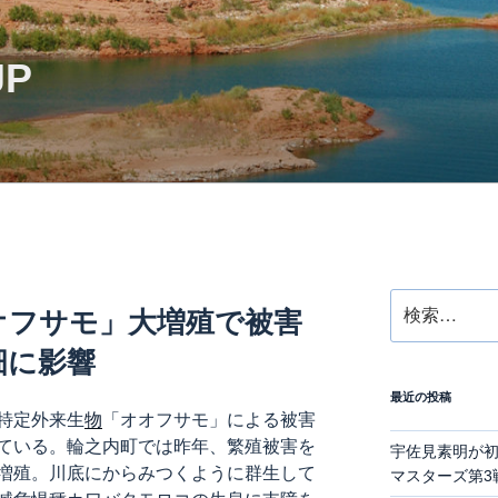
JP
検
オフサモ」大増殖で被害
索:
畑に影響
最近の投稿
特定外来生
物
「オオフサモ」による被害
ている。輪之内町では昨年、繁殖被害を
宇佐見素明が初
増殖。川底にからみつくように群生して
マスターズ第3戦“