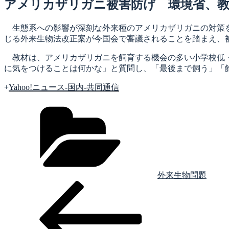
日:
アメリカザリガニ被害防げ 環境省、教
生態系への影響が深刻な外来種のアメリカザリガニの対策を
じる外来生物法改正案が今国会で審議されることを踏まえ、
教材は、アメリカザリガニを飼育する機会の多い小学校低・
に気をつけることは何かな」と質問し、「最後まで飼う」「
+
Yahoo!ニュース-国内-共同通信
カ
テ
ゴ
リ
ー
外来生物問題
前
投
の
稿
投
稿
ナ