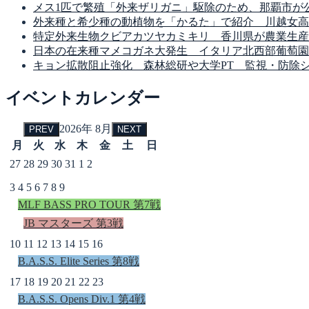
メス1匹で繁殖「外来ザリガニ」駆除のため、那覇市が
外来種と希少種の動植物を「かるた」で紹介 川越女高
特定外来生物クビアカツヤカミキリ 香川県が農業生産
日本の在来種マメコガネ大発生 イタリア北西部葡萄園
キョン拡散阻止強化 森林総研や大学PT 監視・防除
イベントカレンダー
2026年 8月
PREV
NEXT
月
火
水
木
金
土
日
27
28
29
30
31
1
2
3
4
5
6
7
8
9
MLF BASS PRO TOUR 第7戦
JB マスターズ 第3戦
10
11
12
13
14
15
16
B.A.S.S. Elite Series 第8戦
17
18
19
20
21
22
23
B.A.S.S. Opens Div.1 第4戦