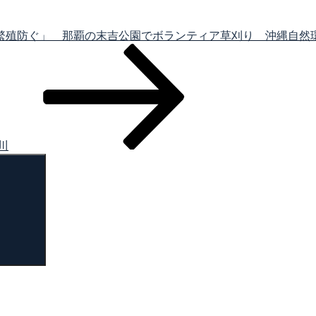
繁殖防ぐ」 那覇の末吉公園でボランティア草刈り 沖縄自然
川
検
索