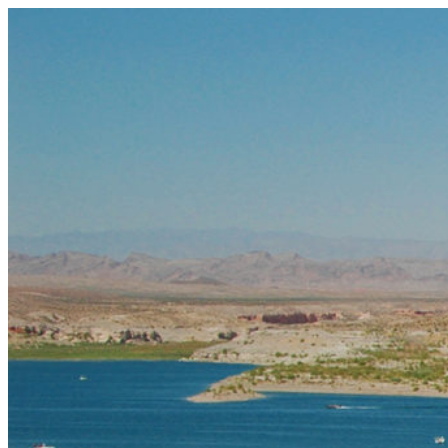
コ
ン
テ
ン
ツ
へ
ス
キ
ッ
プ