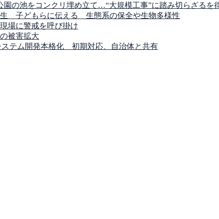
公園の池をコンクリ埋め立て…“大規模工事”に踏み切らざるを
生 子どもらに伝える 生態系の保全や生物多様性
現場に警戒を呼び掛け
の被害拡大
システム開発本格化 初期対応、自治体と共有