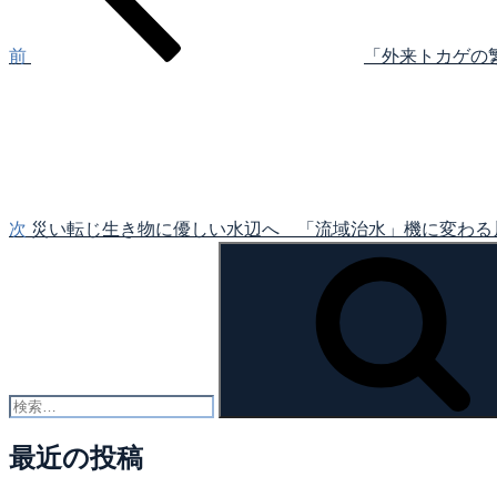
ビ
ゲ
前
「外来トカゲの
次
ー
の
シ
投
稿
ョ
ン
次
災い転じ生き物に優しい水辺へ 「流域治水」機に変わる
検
索:
最近の投稿