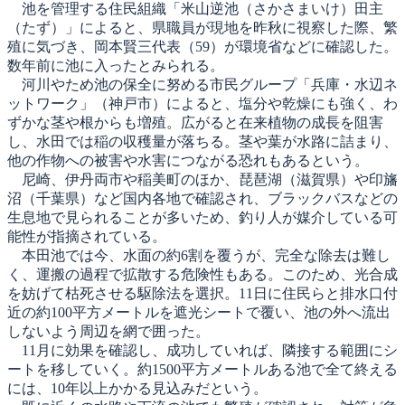
池を管理する住民組織「米山逆池（さかさまいけ）田主
（たず）」によると、県職員が現地を昨秋に視察した際、繁
殖に気づき、岡本賢三代表（59）が環境省などに確認した。
数年前に池に入ったとみられる。
河川やため池の保全に努める市民グループ「兵庫・水辺ネ
ットワーク」（神戸市）によると、塩分や乾燥にも強く、わ
ずかな茎や根からも増殖。広がると在来植物の成長を阻害
し、水田では稲の収穫量が落ちる。茎や葉が水路に詰まり、
他の作物への被害や水害につながる恐れもあるという。
尼崎、伊丹両市や稲美町のほか、琵琶湖（滋賀県）や印旛
沼（千葉県）など国内各地で確認され、ブラックバスなどの
生息地で見られることが多いため、釣り人が媒介している可
能性が指摘されている。
本田池では今、水面の約6割を覆うが、完全な除去は難し
く、運搬の過程で拡散する危険性もある。このため、光合成
を妨げて枯死させる駆除法を選択。11日に住民らと排水口付
近の約100平方メートルを遮光シートで覆い、池の外へ流出
しないよう周辺を網で囲った。
11月に効果を確認し、成功していれば、隣接する範囲にシ
ートを移していく。約1500平方メートルある池で全て終える
には、10年以上かかる見込みだという。