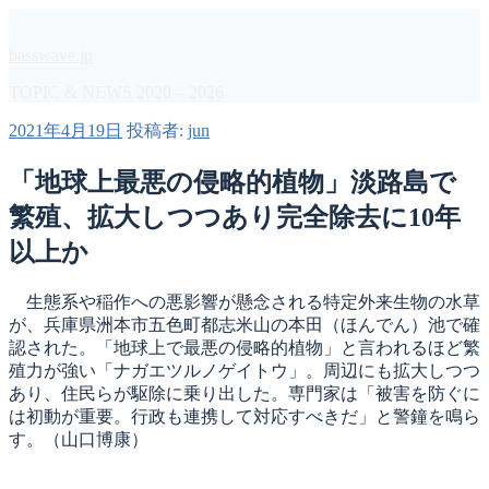
コ
ン
basswave.jp
テ
ン
TOPIC & NEWS 2020 – 2026
ツ
投
2021年4月19日
投稿者:
jun
へ
稿
ス
日:
「地球上最悪の侵略的植物」淡路島で
キ
ッ
繁殖、拡大しつつあり完全除去に10年
プ
以上か
生態系や稲作への悪影響が懸念される特定外来生物の水草
が、兵庫県洲本市五色町都志米山の本田（ほんでん）池で確
認された。「地球上で最悪の侵略的植物」と言われるほど繁
殖力が強い「ナガエツルノゲイトウ」。周辺にも拡大しつつ
あり、住民らが駆除に乗り出した。専門家は「被害を防ぐに
は初動が重要。行政も連携して対応すべきだ」と警鐘を鳴ら
す。（山口博康）