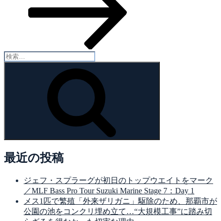
ン
稿
検
索:
検
索
最近の投稿
ジェフ・スプラーグが初日のトップウエイトをマーク
／MLF Bass Pro Tour Suzuki Marine Stage 7：Day 1
メス1匹で繁殖「外来ザリガニ」駆除のため、那覇市が
公園の池をコンクリ埋め立て…“大規模工事”に踏み切