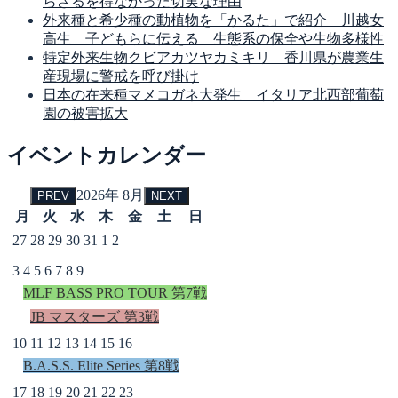
らざるを得なかった切実な理由
外来種と希少種の動植物を「かるた」で紹介 川越女
高生 子どもらに伝える 生態系の保全や生物多様性
特定外来生物クビアカツヤカミキリ 香川県が農業生
産現場に警戒を呼び掛け
日本の在来種マメコガネ大発生 イタリア北西部葡萄
園の被害拡大
イベントカレンダー
2026年 8月
PREV
NEXT
月
火
水
木
金
土
日
27
28
29
30
31
1
2
3
4
5
6
7
8
9
MLF BASS PRO TOUR 第7戦
JB マスターズ 第3戦
10
11
12
13
14
15
16
B.A.S.S. Elite Series 第8戦
17
18
19
20
21
22
23