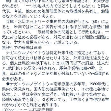
既に近くの水路や下流の池でも繁殖が確認され、対策が急
がれるが、「一つの地域の力ではどうしようもない」と岡本
代表。今後、他のため池管理団体とも危機感を共有し、勉強
会などを企画していく考えだ。
兵庫・水辺ネットワーク事務局の大嶋範行さん（69）によ
ると、米国では州ごとに警告が出されるほど深刻な事態に陥
っているといい、「淡路島全体の問題として行政も動き、一
気に封じ込める必要がある。対応が遅れるほど駆除は困難に
なり、労力も費用もかかる」と訴えている。
無許可での移動は違法
ナガエツルノゲイトウは特定外来生物に指定されており、
許可なく植えたり移動させたりすると、外来生物法違反とな
る。個人は懲役3年以下もしくは300万円以下の罰金、法人だ
と1億円以下の罰金が科される。駆除作業後は服や靴、道
具、車両のタイヤなどに茎や根が付着していないか確認する
必要がある。
◆ナガエツルノゲイトウ＝南米原産の多年草。1980年代に
県内で発見され、国内初の確認事例となり、その後に各地で
拡大した。茎は空洞で水に浮き、流れ着いた先で繁殖する。
陸地や海浜でも育ち、引き抜いても、土中深くまで伸びる主
根がわずかでも残ると再生する。
+
Yahoo!ニュース-IT-読売新聞