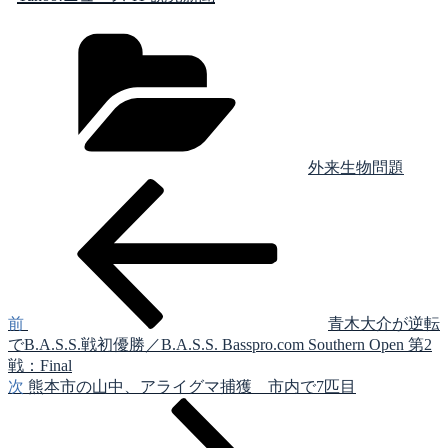
カ
テ
ゴ
リ
ー
外来生物問題
前
投
の
稿
投
稿
ナ
ビ
ゲ
前
青木大介が逆転
でB.A.S.S.戦初優勝／B.A.S.S. Basspro.com Southern Open 第2
ー
戦：Final
シ
次
次
熊本市の山中、アライグマ捕獲 市内で7匹目
の
ョ
投