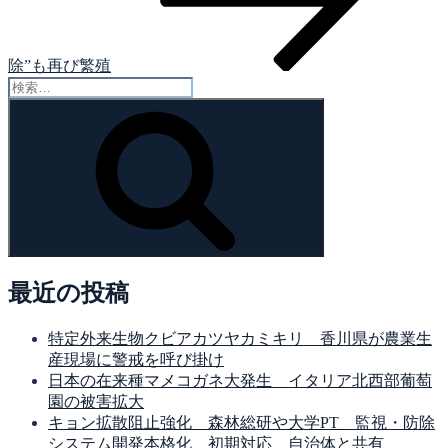
除”も再び繁殖
検
索:
検
索
最近の投稿
特定外来生物クビアカツヤカミキリ 香川県が農業生
産現場に警戒を呼び掛け
日本の在来種マメコガネ大発生 イタリア北西部葡萄
園の被害拡大
キョン拡散阻止強化 森林総研や大学PT 監視・防除
システム開発本格化 初期対応、自治体と共有