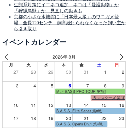
生態系対策にイエネコ追加 ネコは「愛護動物」か
「狩猟鳥獣」か 見直しの動きも
京都の小さな水族館に「日本最大級」のワニガメ登
場 全長120センチ…飼育続けられなくなった飼い主か
ら引き取り
イベントカレンダー
2026年 8月
月
火
水
木
金
土
日
27
28
29
30
31
1
2
3
4
5
6
7
8
9
MLF BASS PRO TOUR 第7戦
JB マスターズ 第3戦
10
11
12
13
14
15
16
B.A.S.S. Elite Series 第8戦
17
18
19
20
21
22
23
B.A.S.S. Opens Div.1 第4戦