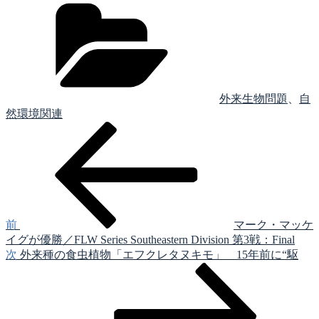
カ
テ
ゴ
リ
ー
外来生物問題
、
自
然環境関連
前
投
の
稿
投
稿
ナ
ビ
ゲ
前
マーク・マッケ
イグが優勝／FLW Series Southeastern Division 第3戦：Final
ー
次
次
外来種の食虫植物「エフクレタヌキモ」 15年前に“駆
シ
の
投
ョ
稿
ン