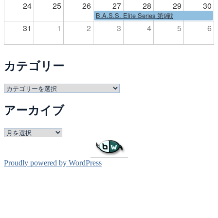
24
25
26
27
28
29
30
B.A.S.S. Elite Series 第9戦
31
1
2
3
4
5
6
カテゴリー
カ
テ
アーカイブ
ゴ
リ
ー
ア
ー
カ
イ
Proudly powered by WordPress
ブ