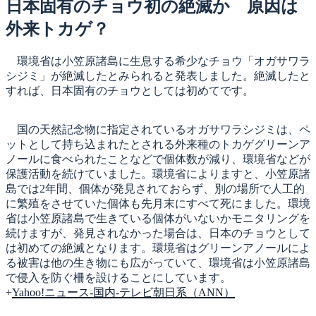
日:
日本固有のチョウ初の絶滅か 原因は
外来トカゲ？
環境省は小笠原諸島に生息する希少なチョウ「オガサワラ
シジミ」が絶滅したとみられると発表しました。絶滅したと
すれば、日本固有のチョウとしては初めてです。
国の天然記念物に指定されているオガサワラシジミは、ペ
ットとして持ち込まれたとされる外来種のトカゲグリーンア
ノールに食べられたことなどで個体数が減り、環境省などが
保護活動を続けていました。環境省によりますと、小笠原諸
島では2年間、個体が発見されておらず、別の場所で人工的
に繁殖をさせていた個体も先月末にすべて死にました。環境
省は小笠原諸島で生きている個体がいないかモニタリングを
続けますが、発見されなかった場合は、日本のチョウとして
は初めての絶滅となります。環境省はグリーンアノールによ
る被害は他の生き物にも広がっていて、環境省は小笠原諸島
で侵入を防ぐ柵を設けることにしています。
+
Yahoo!ニュース-国内-テレビ朝日系（ANN）