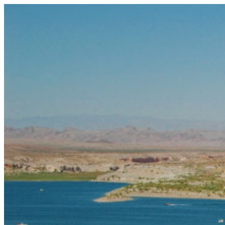
コ
ン
テ
ン
ツ
へ
ス
キ
ッ
プ