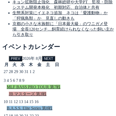
キョン拡散阻止強化 森林総研や大学PT 監視・防除
システム開発本格化 初期対応、自治体と共有
生態系対策にイエネコ追加 ネコは「愛護動物」か
「狩猟鳥獣」か 見直しの動きも
京都の小さな水族館に「日本最大級」のワニガメ登
場 全長120センチ…飼育続けられなくなった飼い主か
ら引き取り
イベントカレンダー
2026年 8月
PREV
NEXT
月
火
水
木
金
土
日
27
28
29
30
31
1
2
3
4
5
6
7
8
9
MLF BASS PRO TOUR 第7戦
JB マスターズ 第3戦
10
11
12
13
14
15
16
B.A.S.S. Elite Series 第8戦
17
18
19
20
21
22
23