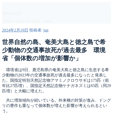
コ
ン
basswave.jp
テ
ン
TOPIC & NEWS 2020 – 2026
ツ
投
2024年2月19日
投稿者:
jun
へ
稿
ス
日:
世界自然の島、奄美大島と徳之島で希
キ
ッ
少動物の交通事故死が過去最多 環境
プ
省「個体数の増加が影響か」
環境省は9日、鹿児島県の奄美大島と徳之島に生息する希
少動物の2023年の交通事故死が過去最多になったと発表し
た。国指定特別天然記念物アマミノクロウサギは175匹（前
年比27匹増）、国指定天然記念物ケナガネズミは65匹（同29
匹増）と大幅に増えた。
共に増加傾向が続いている。外来種の対策が進み、ドング
リの豊作も重なって個体数が増えた影響が考えられるとい
う。