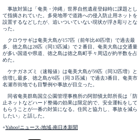
事故対策は「奄美・沖縄」世界自然遺産登録時に課題とし
て指摘されていた。多発地帯で道路への侵入防止用ネットを
設置するなどしたが、追いついていない現状が浮き彫りとな
った。
クロウサギは奄美大島が157匹（前年比40匹増）で過去最
多、徳之島は28匹（同13匹減）で２番目。奄美大島は交通量
が多い国道や県道、徳之島は徳之島町手々周辺が約半数を占
めた。
ケナガネズミ（速報値）は奄美大島が59匹（同32匹増）と
倍増し最多、徳之島が6匹（同３匹減）で過去3番目。奄美市
名瀬市街地でも目撃例や事故が目立った。
同省奄美群島国立公園管理事務所の阿部愼太郎所長は「防
止ネットなどハード整備の効果は限定的で、安全運転をして
もらうことが一番の対策になる。住民と協力し、事故を減ら
したい」と話した。
+
Yahoo!ニュース-地域-南日本新聞
カ