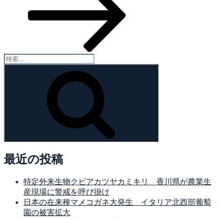
検
索:
検
索
最近の投稿
特定外来生物クビアカツヤカミキリ 香川県が農業生
産現場に警戒を呼び掛け
日本の在来種マメコガネ大発生 イタリア北西部葡萄
園の被害拡大