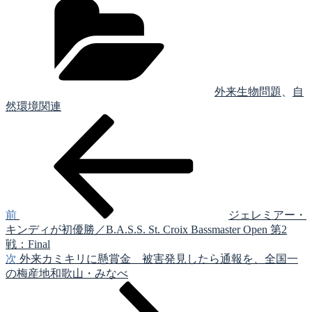
テ
ゴ
リ
ー
外来生物問題
、
自
然環境関連
前
投
の
稿
投
稿
ナ
ビ
ゲ
前
ジェレミアー・
キンディが初優勝／B.A.S.S. St. Croix Bassmaster Open 第2
ー
戦：Final
シ
次
次
外来カミキリに懸賞金 被害発見したら通報を、全国一
の
の梅産地和歌山・みなべ
ョ
投
ン
稿