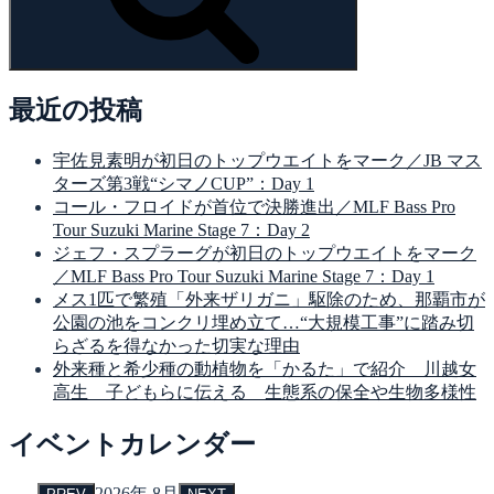
最近の投稿
宇佐見素明が初日のトップウエイトをマーク／JB マス
ターズ第3戦“シマノCUP”：Day 1
コール・フロイドが首位で決勝進出／MLF Bass Pro
Tour Suzuki Marine Stage 7：Day 2
ジェフ・スプラーグが初日のトップウエイトをマーク
／MLF Bass Pro Tour Suzuki Marine Stage 7：Day 1
メス1匹で繁殖「外来ザリガニ」駆除のため、那覇市が
公園の池をコンクリ埋め立て…“大規模工事”に踏み切
らざるを得なかった切実な理由
外来種と希少種の動植物を「かるた」で紹介 川越女
高生 子どもらに伝える 生態系の保全や生物多様性
イベントカレンダー
2026年 8月