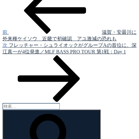
稿
投
稿
ナ
ビ
ゲ
前
滋賀・安曇川に
外来種ケイソウ 近畿で初確認 アユ激減の恐れも
ー
次
次
フレッチャー・シュライオックがグループAの首位に、深
シ
の
江真一が4位発進／MLF BASS PRO TOUR 第1戦：Day 1
投
ョ
稿
ン
検
索:
検
索