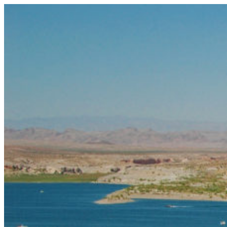
コ
ン
テ
ン
ツ
へ
ス
キ
ッ
プ