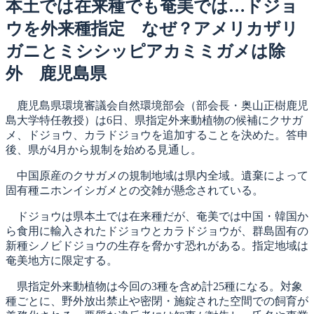
日:
本土では在来種でも奄美では…ドジョ
ウを外来種指定 なぜ？アメリカザリ
ガニとミシシッピアカミミガメは除
外 鹿児島県
鹿児島県環境審議会自然環境部会（部会長・奥山正樹鹿児
島大学特任教授）は6日、県指定外来動植物の候補にクサガ
メ、ドジョウ、カラドジョウを追加することを決めた。答申
後、県が4月から規制を始める見通し。
中国原産のクサガメの規制地域は県内全域。遺棄によって
固有種ニホンイシガメとの交雑が懸念されている。
ドジョウは県本土では在来種だが、奄美では中国・韓国か
ら食用に輸入されたドジョウとカラドジョウが、群島固有の
新種シノビドジョウの生存を脅かす恐れがある。指定地域は
奄美地方に限定する。
県指定外来動植物は今回の3種を含め計25種になる。対象
種ごとに、野外放出禁止や密閉・施錠された空間での飼育が