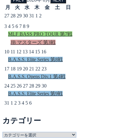
PREV
NEXT
月
火
水
木
金
土
日
27
28
29
30
31
1
2
3
4
5
6
7
8
9
MLF BASS PRO TOUR 第7戦
JB マスターズ 第3戦
10
11
12
13
14
15
16
B.A.S.S. Elite Series 第8戦
17
18
19
20
21
22
23
B.A.S.S. Opens Div.1 第4戦
24
25
26
27
28
29
30
B.A.S.S. Elite Series 第9戦
31
1
2
3
4
5
6
カテゴリー
カ