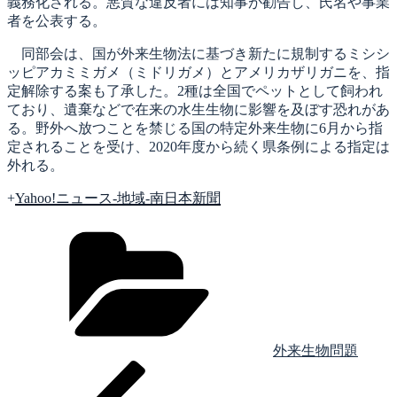
義務化される。悪質な違反者には知事が勧告し、氏名や事業
者を公表する。
同部会は、国が外来生物法に基づき新たに規制するミシシ
ッピアカミミガメ（ミドリガメ）とアメリカザリガニを、指
定解除する案も了承した。2種は全国でペットとして飼われ
ており、遺棄などで在来の水生生物に影響を及ぼす恐れがあ
る。野外へ放つことを禁じる国の特定外来生物に6月から指
定されることを受け、2020年度から続く県条例による指定は
外れる。
+
Yahoo!ニュース-地域-南日本新聞
カ
テ
ゴ
リ
ー
外来生物問題
前
投
の