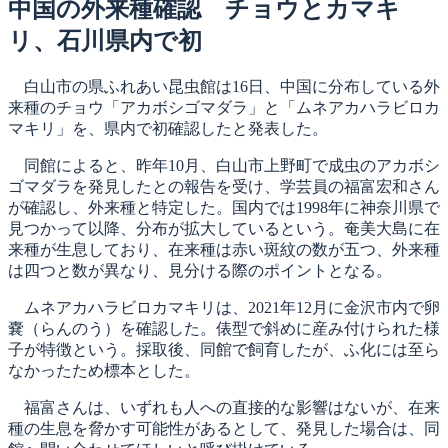
日:
中国の外来種確認 チョウとカマキ
リ、石川県内で初
白山市の県ふれあい昆虫館は16日、中国に分布している外
来種のチョウ「アカボシゴマダラ」と「ムネアカハラビロカ
マキリ」を、県内で初確認したと発表した。
同館によると、昨年10月、白山市上野町で成虫のアカボシ
ゴマダラを発見したとの報告を受け、学芸員の福富宏和さん
が確認し、外来種と特定した。国内では1998年に神奈川県で
見つかって以降、分布が拡大しているという。奄美大島に在
来種が生息しており、在来種は赤い斑紋の数が五つ、外来種
は四つと数が異なり、見分ける際のポイントとなる。
ムネアカハラビロカマキリは、2021年12月に金沢市内で卵
嚢（らんのう）を確認した。俵型で斜めに産み付けられた様
子が特徴という。採取後、同館で飼育したが、ふ化には至ら
なかったため標本とした。
福富さんは、いずれも人への直接的な影響はないが、在来
種の生息を脅かす可能性があるとして、発見した場合は、同