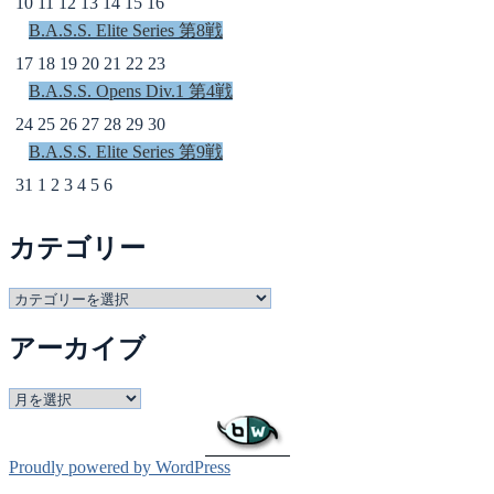
10
11
12
13
14
15
16
B.A.S.S. Elite Series 第8戦
17
18
19
20
21
22
23
B.A.S.S. Opens Div.1 第4戦
24
25
26
27
28
29
30
B.A.S.S. Elite Series 第9戦
31
1
2
3
4
5
6
カテゴリー
カ
テ
アーカイブ
ゴ
リ
ー
ア
ー
カ
イ
Proudly powered by WordPress
ブ