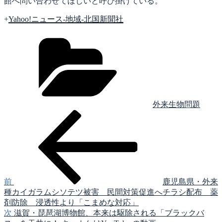
館へ問い合わせてほしいと呼び掛けている。
+
Yahoo!ニュース-地域-北国新聞社
カ
テ
ゴ
リ
ー
外来生物問題
前
投
の
稿
投
稿
ナ
ビ
ゲ
前
鹿児島県・外来
種カイガラムシソテツ被害 民間対策促進へチラシ配布 薬
ー
剤防除 浸透性より「こまめな対応」
シ
次
次
滋賀・琵琶湖博物館、本来は駆除される「ブラックバ