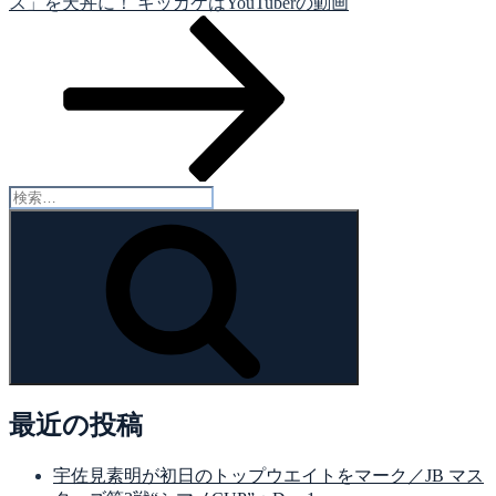
の
ス」を天丼に！ キッカケはYouTuberの動画
ョ
投
ン
稿
検
索:
検
索
最近の投稿
宇佐見素明が初日のトップウエイトをマーク／JB マス