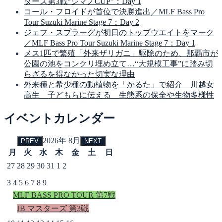
ターズ第3戦“シマノCUP”：Day 1
コール・フロイドが首位で決勝進出／MLF Bass Pro
Tour Suzuki Marine Stage 7：Day 2
ジェフ・スプラーグが初日のトップウエイトをマーク
／MLF Bass Pro Tour Suzuki Marine Stage 7：Day 1
メス1匹で繁殖「外来ザリガニ」駆除のため、那覇市が
公園の池をコンクリ埋め立て…“大規模工事”に踏み切
らざるを得なかった切実な理由
外来種と希少種の動植物を「かるた」で紹介 川越女
高生 子どもらに伝える 生態系の保全や生物多様性
イベントカレンダー
2026年 8月
PREV
NEXT
月
火
水
木
金
土
日
27
28
29
30
31
1
2
3
4
5
6
7
8
9
MLF BASS PRO TOUR 第7戦
JB マスターズ 第3戦