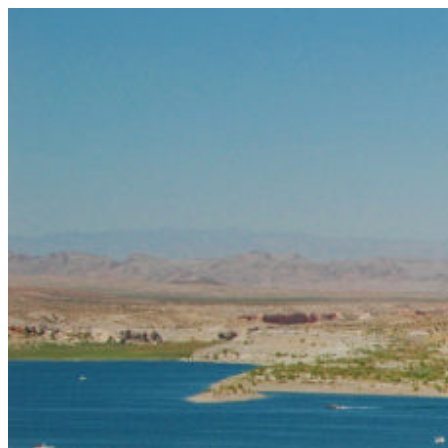
コ
ン
テ
ン
ツ
へ
ス
キ
ッ
プ