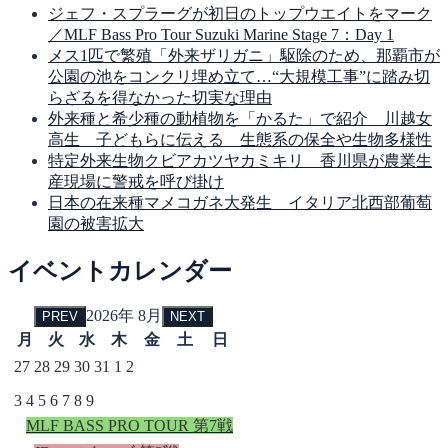
ジェフ・スプラーグが初日のトップウエイトをマーク
／MLF Bass Pro Tour Suzuki Marine Stage 7：Day 1
メス1匹で繁殖「外来ザリガニ」駆除のため、那覇市が
公園の池をコンクリ埋め立て…“大規模工事”に踏み切
らざるを得なかった切実な理由
外来種と希少種の動植物を「かるた」で紹介 川越女
高生 子どもらに伝える 生態系の保全や生物多様性
特定外来生物クビアカツヤカミキリ 香川県が農業生
産現場に警戒を呼び掛け
日本の在来種マメコガネ大発生 イタリア北西部葡萄
園の被害拡大
イベントカレンダー
2026年 8月
PREV
NEXT
月
火
水
木
金
土
日
27
28
29
30
31
1
2
3
4
5
6
7
8
9
MLF BASS PRO TOUR 第7戦