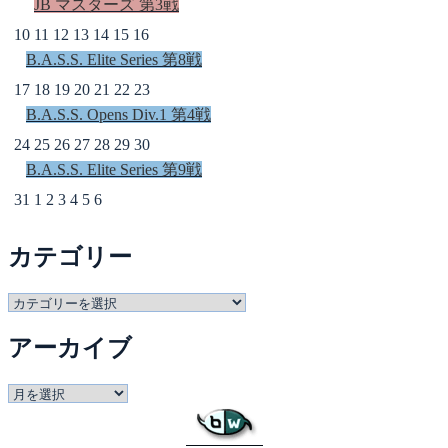
JB マスターズ 第3戦
10
11
12
13
14
15
16
B.A.S.S. Elite Series 第8戦
17
18
19
20
21
22
23
B.A.S.S. Opens Div.1 第4戦
24
25
26
27
28
29
30
B.A.S.S. Elite Series 第9戦
31
1
2
3
4
5
6
カテゴリー
カ
テ
アーカイブ
ゴ
リ
ー
ア
ー
カ