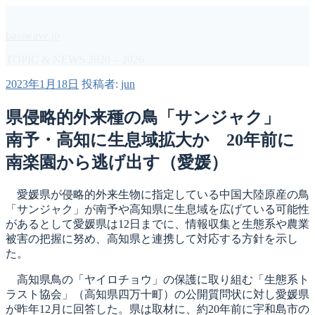
コ
ン
basswave.jp
テ
ン
TOPIC & NEWS 2020 – 2026
ツ
投
2023年1月18日
投稿者:
jun
へ
稿
ス
日:
県侵略的外来種の鳥「サンジャク」
キ
ッ
南予・高知に生息域拡大か 20年前に
プ
南楽園から逃げ出す（愛媛）
愛媛県が侵略的外来生物に指定している中国大陸原産の鳥
「サンジャク」が南予や高知県に生息域を広げている可能性
があるとして愛媛県は12日までに、情報収集と生態系や農業
被害の把握に努め、高知県と連携して対応する方針を示し
た。
高知県鳥の「ヤイロチョウ」の保護に取り組む「生態系ト
ラスト協会」（高知県四万十町）の公開質問状に対し愛媛県
が昨年12月に回答した。県は取材に、約20年前に宇和島市の