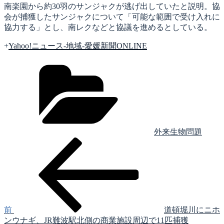
南楽園から約30羽のサンジャクが逃げ出していたと説明。協
会が捕獲したサンジャクについて「可能な範囲で受け入れに
協力する」とし、南レクなどと協議を進めるとしている。
+
Yahoo!ニュース-地域-愛媛新聞ONLINE
カ
テ
ゴ
リ
ー
外来生物問題
前
投
の
稿
投
稿
ナ
ビ
ゲ
前
道頓堀川にニホ
ンウナギ、JR難波駅北側の商業施設周辺で11匹捕獲