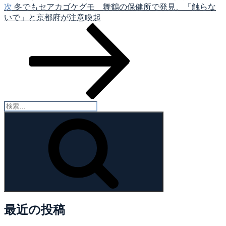
ー
次
次
冬でもセアカゴケグモ 舞鶴の保健所で発見、「触らな
シ
の
いで」と京都府が注意喚起
投
ョ
稿
ン
検
索:
検
索
最近の投稿