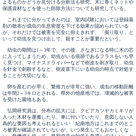
よるものかどうか見分ける分析法も研究。木に巻くネットや
保護資材などを使った防除方法についても研究している。
これまでに分かってきたのは、室内試験においては登録薬
剤の散布が成虫の生息密度を下げる効果が認められている
が、それだけでは被害を完全に抑えきれず、「掘り取り」と
いって幼虫を見つけ出して、殺すことが重要だという。
幼虫の期間は1～3年で、その後、さなぎになる時に木の芯
に入ってしまうため、幼虫がいる痕跡であるフラスをいち早
く見つけ、マイナスドライバーなどで樹皮を剝ぎ取り、幼虫
を針金で刺殺するなど、樹皮直下にいる幼虫の時点で対処す
ることが大切になる。
卵を産むのが早く、繁殖力が非常に強い。成虫の移動距離
は年間2～3キロとされる。県外の他産地では、壊滅的な被害
を受けた園地もある。
弘岡研究員は、分布の拡大には、クビアカツヤカミキリが
入った木材を運搬したり、車に付いていたり、意図しない人
為的な要因も考えられるといい「紀南地方はこれまでのとこ
ろ被害が確認されていないが、いつ発生してもおかしくな