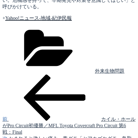
い。危機感を持って、早期発見や対策を意識してほしい」と
呼びかけている。
+
Yahoo!ニュース-地域-紀伊民報
カ
テ
ゴ
リ
ー
外来生物問題
前
投
の
稿
投
稿
ナ
ビ
ゲ
前
カイル・ホール
がPro Circuit初優勝／MFL Toyota Covercraft Pro Circuit 第6
ー
戦：Final