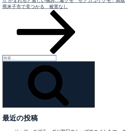
シ
次
次
かまれると激しい痛み…毒グモ「セアカゴケグモ」鳥取
の
県米子市で見つかる 被害なし
ョ
投
ン
稿
検
索:
検
索
最近の投稿