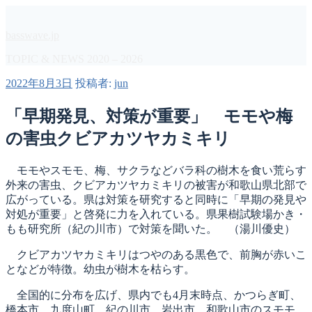
コ
ン
basswave.jp
テ
ン
TOPIC & NEWS 2020 – 2026
ツ
投
2022年8月3日
投稿者:
jun
へ
稿
ス
日:
「早期発見、対策が重要」 モモや梅
キ
ッ
の害虫クビアカツヤカミキリ
プ
モモやスモモ、梅、サクラなどバラ科の樹木を食い荒らす
外来の害虫、クビアカツヤカミキリの被害が和歌山県北部で
広がっている。県は対策を研究すると同時に「早期の発見や
対処が重要」と啓発に力を入れている。県果樹試験場かき・
もも研究所（紀の川市）で対策を聞いた。 （湯川優史）
クビアカツヤカミキリはつやのある黒色で、前胸が赤いこ
となどが特徴。幼虫が樹木を枯らす。
全国的に分布を広げ、県内でも4月末時点、かつらぎ町、
橋本市、九度山町、紀の川市、岩出市、和歌山市のスモモ、