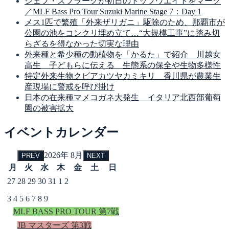
ジェフ・スプラーグが初日のトップウエイトをマーク
／MLF Bass Pro Tour Suzuki Marine Stage 7：Day 1
メス1匹で繁殖「外来ザリガニ」駆除のため、那覇市が
公園の池をコンクリ埋め立て…“大規模工事”に踏み切
らざるを得なかった切実な理由
外来種と希少種の動植物を「かるた」で紹介 川越女
高生 子どもらに伝える 生態系の保全や生物多様性
特定外来生物クビアカツヤカミキリ 香川県が農業生
産現場に警戒を呼び掛け
日本の在来種マメコガネ大発生 イタリア北西部葡萄
園の被害拡大
イベントカレンダー
2026年 8月
PREV
NEXT
月
火
水
木
金
土
日
27
28
29
30
31
1
2
3
4
5
6
7
8
9
MLF BASS PRO TOUR 第7戦
JB マスターズ 第3戦