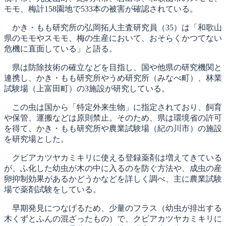
モモ、梅計158園地で533本の被害が確認されている。
かき・もも研究所の弘岡拓人主査研究員（35）は「和歌山
県のモモやスモモ、梅の生産において、おそらくかつてない
危機に直面している」と語る。
県は防除技術の確立などを目指し、国や他県の研究機関と
連携し、かき・もも研究所やうめ研究所（みなべ町）、林業
試験場（上富田町）の3施設が研究している。
この虫は国から「特定外来生物」に指定されており、飼育
や保管、運搬などは原則禁止。そのため、県は環境省の許可
を得て、かき・もも研究所や農業試験場（紀の川市）の施設
を研究場とした。
クビアカツヤカミキリに使える登録薬剤は増えてきている
が、ふ化した幼虫が木の中に入るのを防ぐ方法や、成虫の産
卵抑制効果があるかどうかなどを詳しく調べ、主に農業試験
場で薬剤試験をしている。
早期発見につなげるため、少量のフラス（幼虫が排出する
木くずとふんの混ざったもの）で、クビアカツヤカミキリに