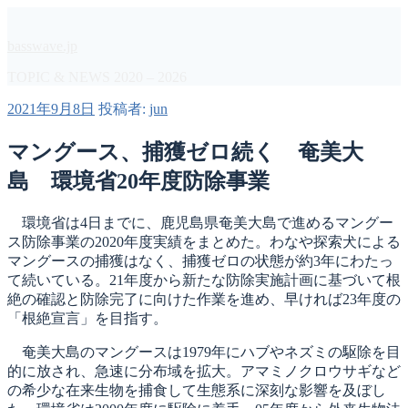
コ
ン
basswave.jp
テ
ン
TOPIC & NEWS 2020 – 2026
ツ
投
2021年9月8日
投稿者:
jun
へ
稿
ス
日:
マングース、捕獲ゼロ続く 奄美大
キ
ッ
島 環境省20年度防除事業
プ
環境省は4日までに、鹿児島県奄美大島で進めるマングー
ス防除事業の2020年度実績をまとめた。わなや探索犬による
マングースの捕獲はなく、捕獲ゼロの状態が約3年にわたっ
て続いている。21年度から新たな防除実施計画に基づいて根
絶の確認と防除完了に向けた作業を進め、早ければ23年度の
「根絶宣言」を目指す。
奄美大島のマングースは1979年にハブやネズミの駆除を目
的に放され、急速に分布域を拡大。アマミノクロウサギなど
の希少な在来生物を捕食して生態系に深刻な影響を及ぼし