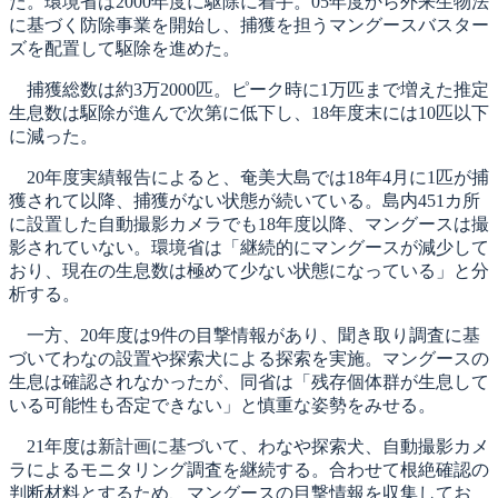
た。環境省は2000年度に駆除に着手。05年度から外来生物法
に基づく防除事業を開始し、捕獲を担うマングースバスター
ズを配置して駆除を進めた。
捕獲総数は約3万2000匹。ピーク時に1万匹まで増えた推定
生息数は駆除が進んで次第に低下し、18年度末には10匹以下
に減った。
20年度実績報告によると、奄美大島では18年4月に1匹が捕
獲されて以降、捕獲がない状態が続いている。島内451カ所
に設置した自動撮影カメラでも18年度以降、マングースは撮
影されていない。環境省は「継続的にマングースが減少して
おり、現在の生息数は極めて少ない状態になっている」と分
析する。
一方、20年度は9件の目撃情報があり、聞き取り調査に基
づいてわなの設置や探索犬による探索を実施。マングースの
生息は確認されなかったが、同省は「残存個体群が生息して
いる可能性も否定できない」と慎重な姿勢をみせる。
21年度は新計画に基づいて、わなや探索犬、自動撮影カメ
ラによるモニタリング調査を継続する。合わせて根絶確認の
判断材料とするため、マングースの目撃情報を収集してお