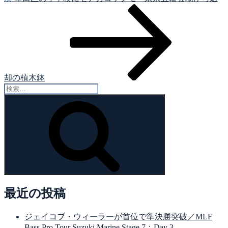
の
ョ
投
ン
稿
却の植木鉢
検
索:
検
索
最近の投稿
ジェイコブ・ウィーラーが首位で準決勝突破／MLF
Bass Pro Tour Suzuki Marine Stage 7：Day 3