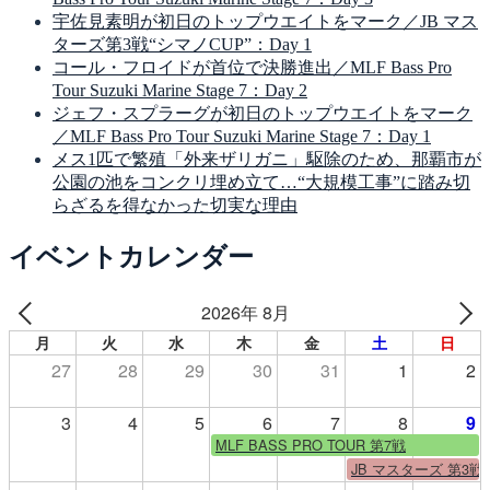
宇佐見素明が初日のトップウエイトをマーク／JB マス
ターズ第3戦“シマノCUP”：Day 1
コール・フロイドが首位で決勝進出／MLF Bass Pro
Tour Suzuki Marine Stage 7：Day 2
ジェフ・スプラーグが初日のトップウエイトをマーク
／MLF Bass Pro Tour Suzuki Marine Stage 7：Day 1
メス1匹で繁殖「外来ザリガニ」駆除のため、那覇市が
公園の池をコンクリ埋め立て…“大規模工事”に踏み切
らざるを得なかった切実な理由
イベントカレンダー
2026年 8月
月
火
水
木
金
土
日
27
28
29
30
31
1
2
3
4
5
6
7
8
9
MLF BASS PRO TOUR 第7戦
JB マスターズ 第3戦