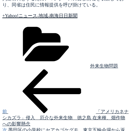
り、同省は住民に情報提供を呼び掛けている。
+
Yahoo!ニュース-地域-南海日日新聞
カ
テ
ゴ
リ
ー
外来生物問題
前
投
の
稿
投
稿
ナ
ビ
ゲ
前
「アメリカネナ
シカズラ」侵入 厄介な外来生物 徳之島 在来種、畑作物
ー
への影響懸念
シ
次
次
墨田区の小学校にセアカゴケグモ 東京五輪会場から返