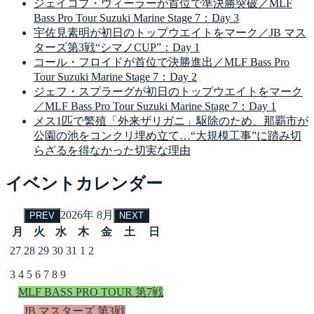
ジェイコブ・ウィーラーが首位で準決勝突破／MLF
Bass Pro Tour Suzuki Marine Stage 7：Day 3
宇佐見素明が初日のトップウエイトをマーク／JB マス
ターズ第3戦“シマノCUP”：Day 1
コール・フロイドが首位で決勝進出／MLF Bass Pro
Tour Suzuki Marine Stage 7：Day 2
ジェフ・スプラーグが初日のトップウエイトをマーク
／MLF Bass Pro Tour Suzuki Marine Stage 7：Day 1
メス1匹で繁殖「外来ザリガニ」駆除のため、那覇市が
公園の池をコンクリ埋め立て…“大規模工事”に踏み切
らざるを得なかった切実な理由
イベントカレンダー
2026年 8月
PREV
NEXT
月
火
水
木
金
土
日
27
28
29
30
31
1
2
3
4
5
6
7
8
9
MLF BASS PRO TOUR 第7戦
JB マスターズ 第3戦