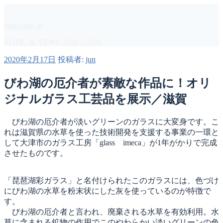
コ
ン
basswave.jp
テ
ン
TOPIC & NEWS 2020 – 2026
ツ
投
2020年2月17日
投稿者:
jun
へ
稿
ス
日:
びわ湖の厄介者が素敵な作品に！オリ
キ
ッ
ジナルガラス工芸品を展示／滋賀
プ
びわ湖の厄介者が淡いグリーンのガラスに大変身です。こ
れは滋賀県の水草を使った技術開発を支援する事業の一環と
して大津市のガラス工房「glass imeca」が1年がかりで完成
させたものです。
「琵琶湖彩ガラス」と名付けられたこのガラスには、色づけ
にびわ湖の水草を粉末状にした灰を使っているのが特徴で
す。
びわ湖の厄介者と言われ、廃棄される水草を有効利用。水
草に含まれる鉱物の作用でこのやわらかい淡いグリーンの色