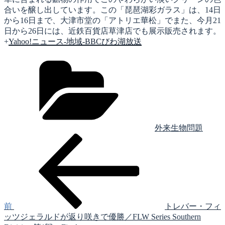
合いを醸し出しています。この「琵琶湖彩ガラス」は、14日
から16日まで、大津市堂の「アトリエ華松」でまた、今月21
日から26日には、近鉄百貨店草津店でも展示販売されます。
+
Yahoo!ニュース-地域-BBCびわ湖放送
カ
テ
ゴ
リ
ー
外来生物問題
前
投
の
稿
投
稿
ナ
ビ
ゲ
前
トレバー・フィ
ッツジェラルドが返り咲きで優勝／FLW Series Southern
ー