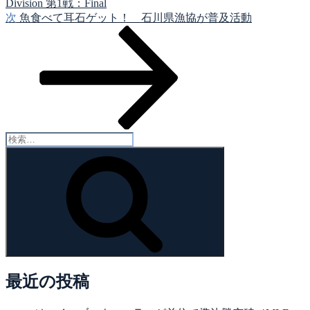
Division 第1戦：Final
シ
次
次
魚食べて耳石ゲット！ 石川県漁協が普及活動
の
ョ
投
ン
稿
検
索:
検
索
最近の投稿