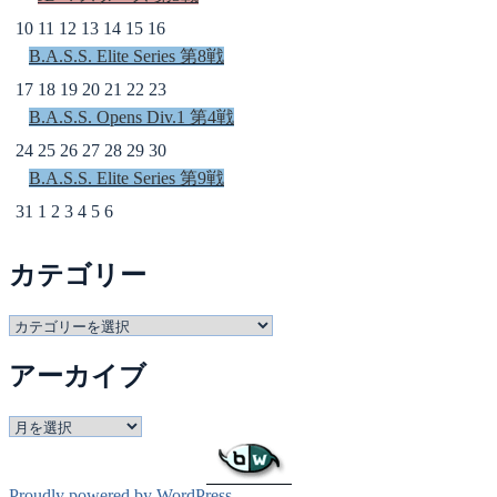
10
11
12
13
14
15
16
B.A.S.S. Elite Series 第8戦
17
18
19
20
21
22
23
B.A.S.S. Opens Div.1 第4戦
24
25
26
27
28
29
30
B.A.S.S. Elite Series 第9戦
31
1
2
3
4
5
6
カテゴリー
カ
テ
アーカイブ
ゴ
リ
ー
ア
ー
カ
イ
Proudly powered by WordPress