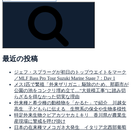
索:
検
索
最近の投稿
ジェフ・スプラーグが初日のトップウエイトをマーク
／MLF Bass Pro Tour Suzuki Marine Stage 7：Day 1
メス1匹で繁殖「外来ザリガニ」駆除のため、那覇市が
公園の池をコンクリ埋め立て…“大規模工事”に踏み切
らざるを得なかった切実な理由
外来種と希少種の動植物を「かるた」で紹介 川越女
高生 子どもらに伝える 生態系の保全や生物多様性
特定外来生物クビアカツヤカミキリ 香川県が農業生
産現場に警戒を呼び掛け
日本の在来種マメコガネ大発生 イタリア北西部葡萄