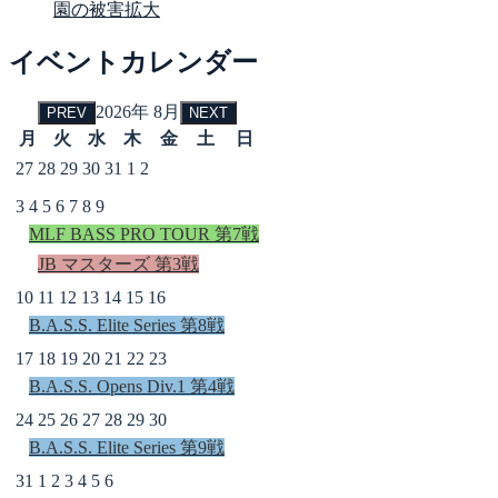
園の被害拡大
イベントカレンダー
2026年 8月
PREV
NEXT
月
火
水
木
金
土
日
27
28
29
30
31
1
2
3
4
5
6
7
8
9
MLF BASS PRO TOUR 第7戦
JB マスターズ 第3戦
10
11
12
13
14
15
16
B.A.S.S. Elite Series 第8戦
17
18
19
20
21
22
23
B.A.S.S. Opens Div.1 第4戦
24
25
26
27
28
29
30
B.A.S.S. Elite Series 第9戦
31
1
2
3
4
5
6