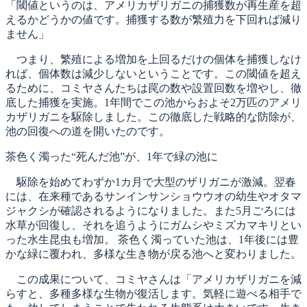
「閾値というのは、アメリカザリガニの捕獲数が再生産を超
えるかどうかの値です。捕獲する数が繁殖力を下回れば減り
ません」
つまり、繁殖による増加を上回るだけの個体を捕獲しなけ
れば、個体数は減少しないということです。この閾値を超え
るために、コミヤさんたちは罠の数や設置回数を増やし、徹
底した捕獲を実施。1年間でこの池からおよそ2万匹のアメリ
カザリガニを駆除しました。この徹底した戦略的な防除が、
池の回復への道を開いたのです。
茶色く濁った“死んだ池”が、1年で緑の池に
駆除を始めてわずか1カ月で大型のザリガニが激減。翌春
には、在来種であるサンインサンショウウオの幼生やオタマ
ジャクシが確認されるようになりました。また5月ごろには
水草が回復し、それを追うようにガムシやミズカマキリとい
った水生昆虫も増加。 茶色く濁っていた池は、1年後には豊
かな緑に覆われ、多様な生き物が戻る池へと変わりました。
この成果について、コミヤさんは「アメリカザリガニを減
らすと、多種多様な生物が復活します。気軽に遊べる相手で