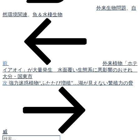
外来生物問題
、
自
然環境関連
、
魚＆水棲生物
前
投
の
稿
投
稿
ナ
ビ
ゲ
前
外来植物「ホテ
イアオイ」が大量発生 水面覆い生態系に悪影響のおそれ
ー
大分・国東市
シ
次
次
強力迷惑植物“ふたたび増殖”…湖が見えない繁殖力の脅
の
ョ
投
ン
稿
威
検