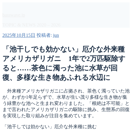
コ
ン
basswave.jp
テ
ン
TOPIC & NEWS 2020 – 2026
ツ
投
2025年10月15日
投稿者:
jun
へ
稿
ス
日:
「池干しでも効かない」厄介な外来種
キ
ッ
アメリカザリガニ 1年で2万匹駆除す
プ
ると……茶色に濁った池に水草が回
復、多様な生き物あふれる水辺に
外来種アメリカザリガニに占拠され、茶色く濁っていた池
が、わずか1年足らずで、水草が生い茂り多様な生き物が集
う緑豊かな池へと生まれ変わりました。「根絶は不可能」と
まで言われたアメリカザリガニの駆除に挑み、生態系の回復
を実現した取り組みが注目を集めています。
「池干しでは効かない」厄介な外来種に挑む