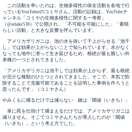
この活動を率いたのは、生物多様性の保全活動を各地で行
っているYouTuberのコミヤさん。活動の記録は、YouTubeチ
ャンネル「コミヤの生物多様性に関する一考察」
（@ariake538）で公開され、「不可能を可能にした」「素晴
らしい活動」と大きな反響を呼んでいます。
アメリカザリガニは、池の水を抜いて干上がらせる「池干
し」では効果が上がらないことで知られています。水がなく
なっても地中に潜って生き延びるため、根絶が最も難しい外
来種の一つとされてきました。
「アメリカザリガニは池干しでは効果が上がらず、最も根絶
が厄介な種類のひとつとされてきました。そこで、本気で防
除することで克服可能であることを証明した事例を作ろうと
思ったんです」（コミヤさん）
やみくもに捕るだけでは減らない 鍵は「閾値（いきち）」
単に罠を仕掛けて捕まえるだけでは、アメリカザリガニは
減りません。そこでコミヤさんたちが導入したのが「閾値
（いきち）」という考え方でした。