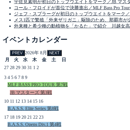
宇佐見素明が初日のトップウエイトをマーク／JB マスターズ
コール・フロイドが首位で決勝進出／MLF Bass Pro Tour Suzuki
ジェフ・スプラーグが初日のトップウエイトをマーク／MLF Bass Pro 
メス1匹で繁殖「外来ザリガニ」駆除のため、那覇市が
外来種と希少種の動植物を「かるた」で紹介 川越女高
イベントカレンダー
2026年 8月
PREV
NEXT
月
火
水
木
金
土
日
27
28
29
30
31
1
2
3
4
5
6
7
8
9
MLF BASS PRO TOUR 第7戦
JB マスターズ 第3戦
10
11
12
13
14
15
16
B.A.S.S. Elite Series 第8戦
17
18
19
20
21
22
23
B.A.S.S. Opens Div.1 第4戦