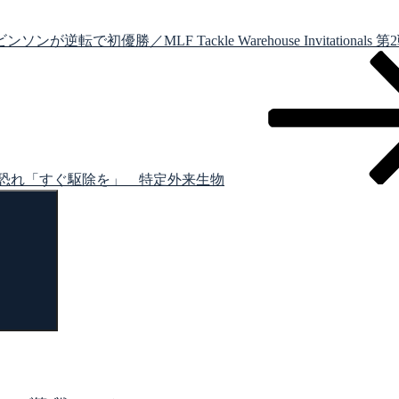
逆転で初優勝／MLF Tackle Warehouse Invitationals 第2
恐れ「すぐ駆除を」 特定外来生物
検
索