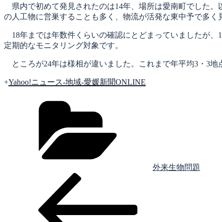
県内で初めて発見されたのは14年、場所は愛南町でした。
の人工物に営巣することも多く、物流が活発な東中予で多く
18年までは年数件くらいの確認にとどまっていましたが、1
定期的なモニタリング対象です。
ところが24年は様相が違いました。これまで年平均3・3地
+
Yahoo!ニュース-地域-愛媛新聞ONLINE
カ
テ
ゴ
リ
ー
外来生物問題
前
投
の
稿
投
稿
ナ