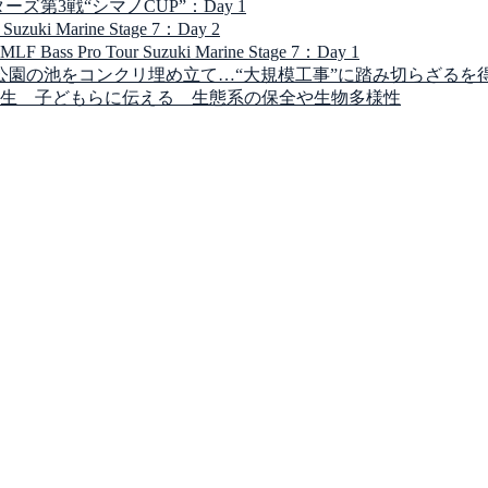
第3戦“シマノCUP”：Day 1
 Marine Stage 7：Day 2
Tour Suzuki Marine Stage 7：Day 1
公園の池をコンクリ埋め立て…“大規模工事”に踏み切らざるを
生 子どもらに伝える 生態系の保全や生物多様性