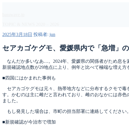
コ
ン
basswave.jp
テ
ン
TOPIC & NEWS 2020 – 2026
ツ
投
2025年3月18日
投稿者:
jun
へ
稿
ス
日:
セアカゴケグモ、愛媛県内で「急増」の
キ
ッ
プ
なんだか多いなあ…。2024年、愛媛県の関係者がため息
新規確認地点数が29地点に上り、例年と比べて極端な増え
■四国にはかまれた事例も
セアカゴケグモは元々、熱帯地方などに分布するクモで毒を
す。かむのは主に雌だと言われており、雌のおなかには赤色の
ました。
もし発見した場合は、市町の担当部署に連絡してください。
■新規確認が今治市で増加