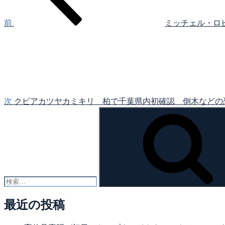
ビ
ゲ
前
ミッチェル・ロビンソンが
次
ー
の
シ
投
稿
ョ
ン
次
クビアカツヤカミキリ 柏で千葉県内初確認 倒木などの
検
索:
最近の投稿