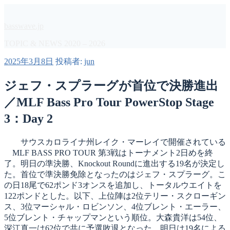
コ
ン
basswave.jp
テ
ン
TOPIC & NEWS 2020 – 2026
ツ
投
2025年3月8日
投稿者:
jun
へ
稿
ス
日:
ジェフ・スプラーグが首位で決勝進出
キ
ッ
／MLF Bass Pro Tour PowerStop Stage
プ
3：Day 2
サウスカロライナ州レイク・マーレイで開催されている
MLF BASS PRO TOUR 第3戦はトーナメント2日めを終
了。明日の準決勝、Knockout Roundに進出する19名が決定し
た。首位で準決勝免除となったのはジェフ・スプラーグ。こ
の日18尾で62ポンド3オンスを追加し、トータルウエイトを
122ポンドとした。以下、上位陣は2位テリー・スクローギン
ス、3位マーシャル・ロビンソン、4位ブレント・エーラー、
5位ブレント・チャップマンという順位。大森貴洋は54位、
深江真一は62位で共に予選敗退となった。明日は19名による