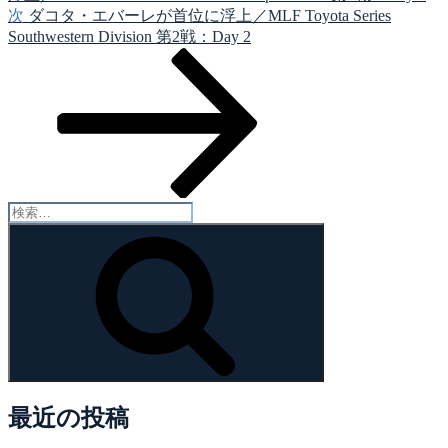
ー
次
次
ダコタ・エバーレが首位に浮上／MLF Toyota Series
シ
の
Southwestern Division 第2戦：Day 2
投
ョ
稿
ン
検
索:
検
索
最近の投稿