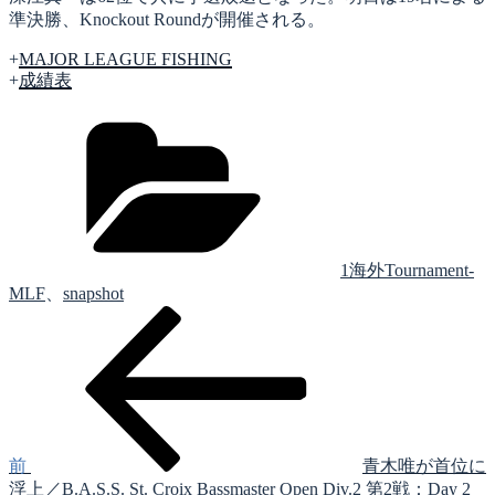
準決勝、Knockout Roundが開催される。
+
MAJOR LEAGUE FISHING
+
成績表
カ
テ
ゴ
リ
ー
1海外Tournament-
MLF
、
snapshot
前
投
の
稿
投
稿
ナ
ビ
ゲ
前
青木唯が首位に
浮上／B.A.S.S. St. Croix Bassmaster Open Div.2 第2戦：Day 2