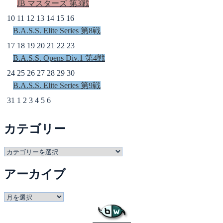
JB マスターズ 第3戦
10
11
12
13
14
15
16
B.A.S.S. Elite Series 第8戦
17
18
19
20
21
22
23
B.A.S.S. Opens Div.1 第4戦
24
25
26
27
28
29
30
B.A.S.S. Elite Series 第9戦
31
1
2
3
4
5
6
カテゴリー
カ
テ
アーカイブ
ゴ
リ
ー
ア
ー
カ