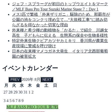
ジェフ・スプラーグが初日のトップウエイトをマーク
／MLF Bass Pro Tour Suzuki Marine Stage 7：Day 1
メス1匹で繁殖「外来ザリガニ」駆除のため、那覇市が
公園の池をコンクリ埋め立て…“大規模工事”に踏み切
らざるを得なかった切実な理由
外来種と希少種の動植物を「かるた」で紹介 川越女
高生 子どもらに伝える 生態系の保全や生物多様性
特定外来生物クビアカツヤカミキリ 香川県が農業生
産現場に警戒を呼び掛け
日本の在来種マメコガネ大発生 イタリア北西部葡萄
園の被害拡大
イベントカレンダー
2026年 8月
PREV
NEXT
月
火
水
木
金
土
日
27
28
29
30
31
1
2
3
4
5
6
7
8
9
MLF BASS PRO TOUR 第7戦