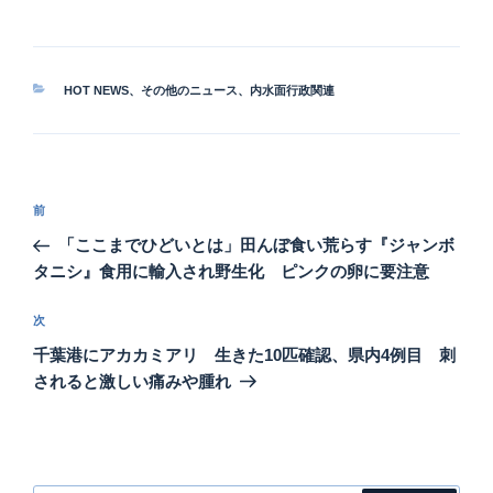
カ
HOT NEWS
、
その他のニュース
、
内水面行政関連
テ
ゴ
リ
ー
投
前
前
稿
の
「ここまでひどいとは」田んぼ食い荒らす『ジャンボ
ナ
投
タニシ』食用に輸入され野生化 ピンクの卵に要注意
ビ
稿
ゲ
次
次
の
ー
千葉港にアカカミアリ 生きた10匹確認、県内4例目 刺
投
シ
されると激しい痛みや腫れ
稿
ョ
ン