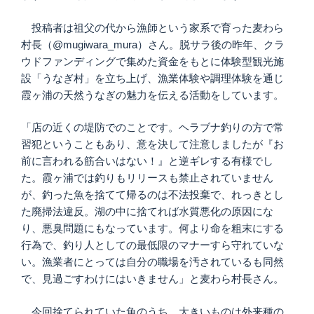
投稿者は祖父の代から漁師という家系で育った麦わら
村長（@mugiwara_mura）さん。脱サラ後の昨年、クラ
ウドファンディングで集めた資金をもとに体験型観光施
設「うなぎ村」を立ち上げ、漁業体験や調理体験を通じ
霞ヶ浦の天然うなぎの魅力を伝える活動をしています。
「店の近くの堤防でのことです。ヘラブナ釣りの方で常
習犯ということもあり、意を決して注意しましたが『お
前に言われる筋合いはない！』と逆ギレする有様でし
た。霞ヶ浦では釣りもリリースも禁止されていません
が、釣った魚を捨てて帰るのは不法投棄で、れっきとし
た廃掃法違反。湖の中に捨てれば水質悪化の原因にな
り、悪臭問題にもなっています。何より命を粗末にする
行為で、釣り人としての最低限のマナーすら守れていな
い。漁業者にとっては自分の職場を汚されているも同然
で、見過ごすわけにはいきません」と麦わら村長さん。
今回捨てられていた魚のうち、大きいものは外来種の