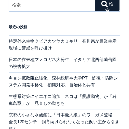
検
検
索:
索
最近の投稿
特定外来生物クビアカツヤカミキリ 香川県が農業生産
現場に警戒を呼び掛け
日本の在来種マメコガネ大発生 イタリア北西部葡萄園
の被害拡大
キョン拡散阻止強化 森林総研や大学PT 監視・防除シ
ステム開発本格化 初期対応、自治体と共有
生態系対策にイエネコ追加 ネコは「愛護動物」か「狩
猟鳥獣」か 見直しの動きも
京都の小さな水族館に「日本最大級」のワニガメ登場
全長120センチ…飼育続けられなくなった飼い主から引き
取り