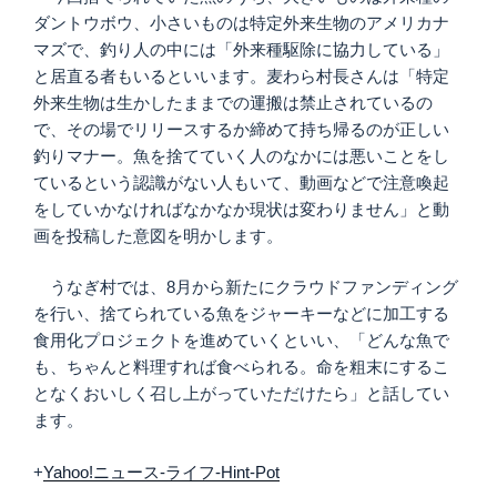
ダントウボウ、小さいものは特定外来生物のアメリカナ
マズで、釣り人の中には「外来種駆除に協力している」
と居直る者もいるといいます。麦わら村長さんは「特定
外来生物は生かしたままでの運搬は禁止されているの
で、その場でリリースするか締めて持ち帰るのが正しい
釣りマナー。魚を捨てていく人のなかには悪いことをし
ているという認識がない人もいて、動画などで注意喚起
をしていかなければなかなか現状は変わりません」と動
画を投稿した意図を明かします。
うなぎ村では、8月から新たにクラウドファンディング
を行い、捨てられている魚をジャーキーなどに加工する
食用化プロジェクトを進めていくといい、「どんな魚で
も、ちゃんと料理すれば食べられる。命を粗末にするこ
となくおいしく召し上がっていただけたら」と話してい
ます。
+
Yahoo!ニュース-ライフ-Hint-Pot