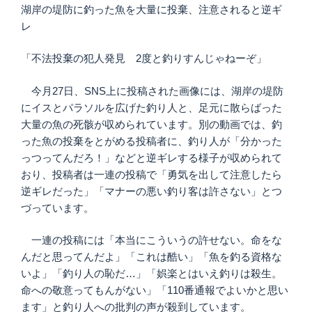
湖岸の堤防に釣った魚を大量に投棄、注意されると逆ギ
レ
「不法投棄の犯人発見 2度と釣りすんじゃねーぞ」
今月27日、SNS上に投稿された画像には、湖岸の堤防
にイスとパラソルを広げた釣り人と、足元に散らばった
大量の魚の死骸が収められています。別の動画では、釣
った魚の投棄をとがめる投稿者に、釣り人が「分かった
っつってんだろ！」などと逆ギレする様子が収められて
おり、投稿者は一連の投稿で「勇気を出して注意したら
逆ギレだった」「マナーの悪い釣り客は許さない」とつ
づっています。
一連の投稿には「本当にこういうの許せない。命をな
んだと思ってんだよ」「これは酷い」「魚を釣る資格な
いよ」「釣り人の恥だ…」「娯楽とはいえ釣りは殺生。
命への敬意ってもんがない」「110番通報でよいかと思い
ます」と釣り人への批判の声が殺到しています。