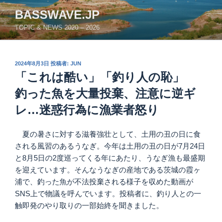
コ
BASSWAVE.JP
ン
TOPIC & NEWS 2020 – 2026
テ
ン
ツ
投
2024年8月3日
投稿者:
JUN
へ
稿
「これは酷い」「釣り人の恥」
ス
日:
キ
釣った魚を大量投棄、注意に逆ギ
ッ
レ…迷惑行為に漁業者怒り
プ
夏の暑さに対する滋養強壮として、土用の丑の日に食
される風習のあるうなぎ。今年は土用の丑の日が7月24日
と8月5日の2度巡ってくる年にあたり、うなぎ漁も最盛期
を迎えています。そんなうなぎの産地である茨城の霞ヶ
浦で、釣った魚が不法投棄される様子を収めた動画が
SNS上で物議を呼んでいます。投稿者に、釣り人との一
触即発のやり取りの一部始終を聞きました。