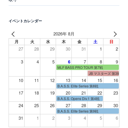
イベントカレンダー
2026年 8月
月
火
水
木
金
土
日
27
28
29
30
31
1
2
3
4
5
6
7
8
9
MLF BASS PRO TOUR 第7戦
JB マスターズ 第3戦
10
11
12
13
14
15
16
B.A.S.S. Elite Series 第8戦
17
18
19
20
21
22
23
B.A.S.S. Opens Div.1 第4戦
24
25
26
27
28
29
30
B.A.S.S. Elite Series 第9戦
31
1
2
3
4
5
6