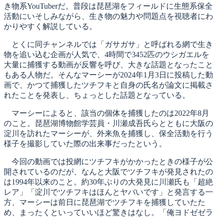
き物系YouTuberだ。普段は琵琶湖をフィールドに生態系保全
活動にいそしみながら、生き物の魅力や問題点を視聴者にわ
かりやすく解説している。
とくに同チャンネルでは「ガサガサ」と呼ばれる網で生き
物を追い込む企画が人気で、4時間で3452匹のウシガエルを
大量に捕獲する動画が反響を呼び、大きな話題となったこと
もある人物だ。そんなマーシーが2024年1月3日に投稿した動
画で、かつて捕獲したツチフキと自身の氏名が論文に掲載さ
れたことを発表し、ちょっとした話題となっている。
マーシーによると、該当の個体を捕獲したのは2022年8月
のこと。琵琶湖博物館学芸員・川瀬成吾氏らとともに大阪の
淀川を訪れたマーシーが、外来魚を捕獲し、保全活動を行う
様子を撮影していた際の出来事だったという。
今回の動画では投網にツチフキがかかったときの様子が公
開されているのだが、なんと大阪でツチフキが発見されたの
は1994年以来のこと。約30年ぶりの大発見に川瀬氏も「超絶
レア」「淀川でツチフキはほんとヤバいです」と発言する一
方、マーシーは前日に琵琶湖でツチフキを捕獲していたた
め、まったくといっていいほど驚きはなし。「俺ヨドゼゼラ