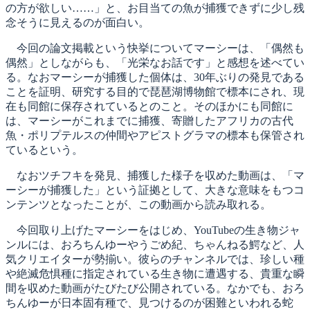
の方が欲しい……」と、お目当ての魚が捕獲できずに少し残
念そうに見えるのが面白い。
今回の論文掲載という快挙についてマーシーは、「偶然も
偶然」としながらも、「光栄なお話です」と感想を述べてい
る。なおマーシーが捕獲した個体は、30年ぶりの発見である
ことを証明、研究する目的で琵琶湖博物館で標本にされ、現
在も同館に保存されているとのこと。そのほかにも同館に
は、マーシーがこれまでに捕獲、寄贈したアフリカの古代
魚・ポリプテルスの仲間やアピストグラマの標本も保管され
ているという。
なおツチフキを発見、捕獲した様子を収めた動画は、「マ
ーシーが捕獲した」という証拠として、大きな意味をもつコ
ンテンツとなったことが、この動画から読み取れる。
今回取り上げたマーシーをはじめ、YouTubeの生き物ジャ
ンルには、おろちんゆーやうごめ紀、ちゃんねる鰐など、人
気クリエイターが勢揃い。彼らのチャンネルでは、珍しい種
や絶滅危惧種に指定されている生き物に遭遇する、貴重な瞬
間を収めた動画がたびたび公開されている。なかでも、おろ
ちんゆーが日本固有種で、見つけるのが困難といわれる蛇