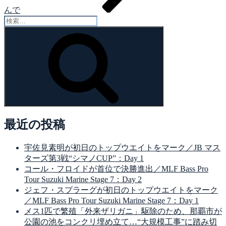
んで
検
索:
検
索
最近の投稿
宇佐見素明が初日のトップウエイトをマーク／JB マス
ターズ第3戦“シマノCUP”：Day 1
コール・フロイドが首位で決勝進出／MLF Bass Pro
Tour Suzuki Marine Stage 7：Day 2
ジェフ・スプラーグが初日のトップウエイトをマーク
／MLF Bass Pro Tour Suzuki Marine Stage 7：Day 1
メス1匹で繁殖「外来ザリガニ」駆除のため、那覇市が
公園の池をコンクリ埋め立て…“大規模工事”に踏み切