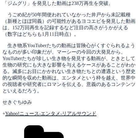
「ジムグリ」を発見した動画は238万再生を突破。
うごめ紀が50年間使われていなかった井戸から未記載種
（新種とほぼ同義）の可能性があるヨコエビを発見した動画
は、152万回再生を記録するなど注目の高さがうかがえる
（数字はどちらも1月11日時点）。
生き物系YouTuberたちの動画は冒険心がくすぐられるよう
なものが多い印象だが、マーシーの今回の大発見から、
YouTuberたちが珍しい生き物を発見する動画が、ときとして
生物の研究にも大きな影響を与えるケースがあることがわか
る。滅多にお目にかかれない生き物たちとの遭遇という歴史
的な瞬間を収めた動画は、エンタメという枠を越え、世界中
の視聴者や研究者にロマンを伝える、意義のあるコンテンツ
といえるだろう。
せきぐちゆみ
+
Yahoo!ニュース-エンタメ-リアルサウンド
カ
テ
ゴ