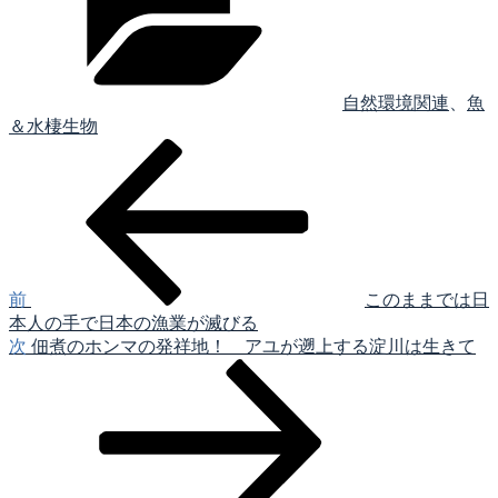
リ
ー
自然環境関連
、
魚
＆水棲生物
前
投
の
稿
投
稿
ナ
ビ
ゲ
前
このままでは日
本人の手で日本の漁業が滅びる
ー
次
次
佃煮のホンマの発祥地！ アユが遡上する淀川は生きて
シ
の
投
ョ
稿
ン