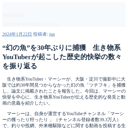
コ
ン
basswave.jp
テ
ン
TOPIC & NEWS 2020 – 2026
ツ
投
2024年1月22日
投稿者:
jun
へ
稿
ス
日:
“幻の魚”を30年ぶりに捕獲 生き物系
キ
ッ
YouTuberが起こした歴史的快挙の数々
プ
を振り返る
生き物系YouTuber・マーシーが、大阪・淀川で撮影中に大
阪では約30年間見つからなかった幻の魚「ツチフキ」を捕獲
し、論文に掲載されたことを報告した。今回は、マーシーの
快挙を中心に、生き物系YouTuberが伝える歴史的な発見と動
画の意義を紹介したい。
マーシーは、自身が運営するYouTubeチャンネル「マーシ
ーの獲ったり狩ったり 」（チャンネル登録者数39.3万人）
で、釣りや投網、外来種駆除などに関する動画を投稿する生