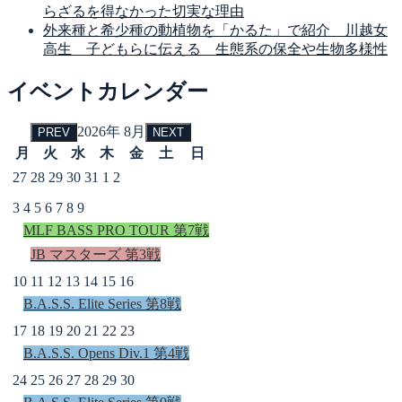
らざるを得なかった切実な理由
外来種と希少種の動植物を「かるた」で紹介 川越女
高生 子どもらに伝える 生態系の保全や生物多様性
イベントカレンダー
2026年 8月
PREV
NEXT
月
火
水
木
金
土
日
27
28
29
30
31
1
2
3
4
5
6
7
8
9
MLF BASS PRO TOUR 第7戦
JB マスターズ 第3戦
10
11
12
13
14
15
16
B.A.S.S. Elite Series 第8戦
17
18
19
20
21
22
23
B.A.S.S. Opens Div.1 第4戦
24
25
26
27
28
29
30