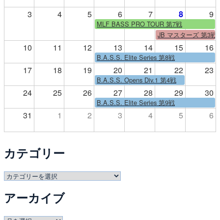
3
4
5
6
7
8
9
MLF BASS PRO TOUR 第7戦
JB マスターズ 第3戦
10
11
12
13
14
15
16
B.A.S.S. Elite Series 第8戦
17
18
19
20
21
22
23
B.A.S.S. Opens Div.1 第4戦
24
25
26
27
28
29
30
B.A.S.S. Elite Series 第9戦
31
1
2
3
4
5
6
カテゴリー
カ
テ
アーカイブ
ゴ
リ
ー