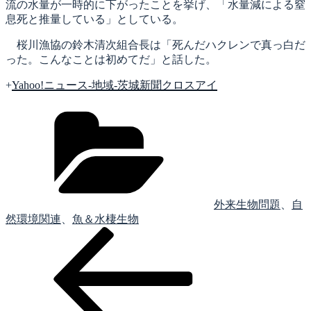
流の水量が一時的に下がったことを挙げ、「水量減による窒
息死と推量している」としている。
桜川漁協の鈴木清次組合長は「死んだハクレンで真っ白だ
った。こんなことは初めてだ」と話した。
+
Yahoo!ニュース-地域-茨城新聞クロスアイ
カ
テ
ゴ
リ
ー
外来生物問題
、
自
然環境関連
、
魚＆水棲生物
前
投
の
稿
投
稿
ナ
ビ