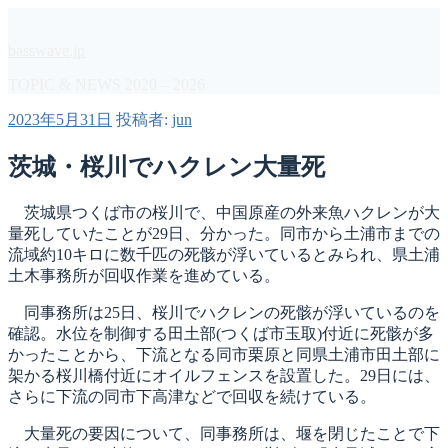
コ
ン
basswave.jp
テ
ン
TOPIC & NEWS 2020 – 2026
ツ
投
2023年5月31日
投稿者:
jun
へ
稿
ス
日:
茨城・桜川でハクレン大量死
キ
ッ
プ
茨城県つくば市の桜川で、中国原産の外来魚ハクレンが大
量死していたことが29日、分かった。同市から土浦市までの
流域約10キロに数千匹の死骸が浮いているとみられ、県土浦
土木事務所が回収作業を進めている。
同事務所は25日、桜川でハクレンの死骸が浮いているのを
確認。水位を制御する田土部(つくば市玉取)付近に死骸が多
かったことから、下流となる同市栗原と同県土浦市田土部に
架かる桜川橋付近にオイルフェンスを設置した。29日には、
さらに下流の同市下高津などで回収を続けている。
大量死の要因について、同事務所は、堰を閉じたことで下