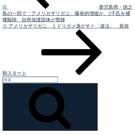
ゲ
前
鹿児島県・徳之
島の一部で「アメリカザリガニ」爆発的増殖か、2千匹を捕
ー
獲駆除 自然保護団体が警鐘
シ
次
次
アメリカザリガニ、ミドリガメ逃がすと「違法」 新規
の
ョ
投
ン
稿
制スタート
検
索:
検
索