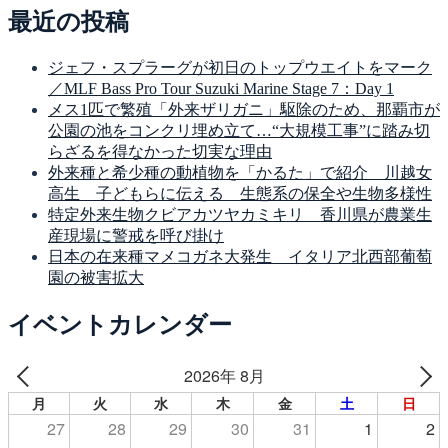
最近の投稿
ジェフ・スプラーグが初日のトップウエイトをマーク
／MLF Bass Pro Tour Suzuki Marine Stage 7：Day 1
メス1匹で繁殖「外来ザリガニ」駆除のため、那覇市が
公園の池をコンクリ埋め立て…“大規模工事”に踏み切
らざるを得なかった切実な理由
外来種と希少種の動植物を「かるた」で紹介 川越女
高生 子どもらに伝える 生態系の保全や生物多様性
特定外来生物クビアカツヤカミキリ 香川県が農業生
産現場に警戒を呼び掛け
日本の在来種マメコガネ大発生 イタリア北西部葡萄
園の被害拡大
イベントカレンダー
2026年 8月
月
火
水
木
金
土
日
27
28
29
30
31
1
2