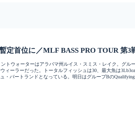
に／MLF BASS PRO TOUR 第3戦：
メントウォーターはアラバマ州ルイス・スミス・レイク。グループAの予選
・ウィーラーだった。トータルフィッシュは30、最大魚は3Lb
バートランドとなっている。明日はグループBのQualifying 