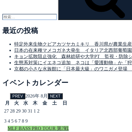
最近の投稿
特定外来生物クビアカツヤカミキリ 香川県が農業生産
日本の在来種マメコガネ大発生 イタリア北西部葡萄園
キョン拡散阻止強化 森林総研や大学PT 監視・防除
生態系対策にイエネコ追加 ネコは「愛護動物」か「狩
京都の小さな水族館に「日本最大級」のワニガメ登場 
イベントカレンダー
2026年 8月
PREV
NEXT
月
火
水
木
金
土
日
27
28
29
30
31
1
2
3
4
5
6
7
8
9
MLF BASS PRO TOUR 第7戦