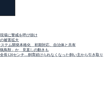
現場に警戒を呼び掛け
の被害拡大
システム開発本格化 初期対応、自治体と共有
猟鳥獣」か 見直しの動きも
全長120センチ…飼育続けられなくなった飼い主から引き取り