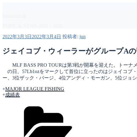
コ
ン
basswave.jp
テ
ン
TOPIC & NEWS 2020 – 2026
ツ
投
2022年3月3日
2022年3月4日
投稿者:
jun
へ
稿
ス
日:
ジェイコブ・ウィーラーがグループAの暫定首位
キ
ッ
プ
MLF BASS PRO TOURは第3戦が開幕を迎えた。トーナ
の日、57Lb1ozをマークして首位に立ったのはジェイコブ
ー、3位ザック・バージ、4位アンディ・モーガン、5位ジョシュ・
+
MAJOR LEAGUE FISHING
+
成績表
カ
テ
ゴ
リ
ー