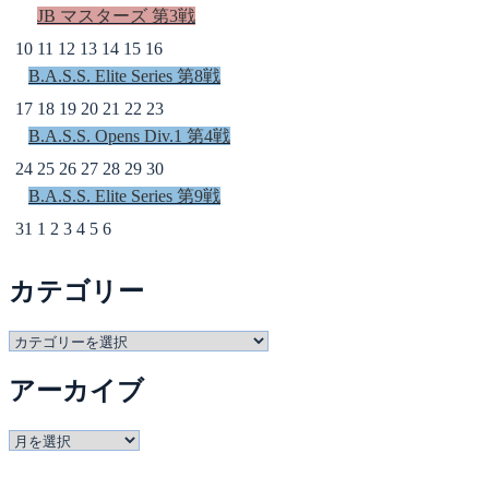
JB マスターズ 第3戦
10
11
12
13
14
15
16
B.A.S.S. Elite Series 第8戦
17
18
19
20
21
22
23
B.A.S.S. Opens Div.1 第4戦
24
25
26
27
28
29
30
B.A.S.S. Elite Series 第9戦
31
1
2
3
4
5
6
カテゴリー
カ
テ
アーカイブ
ゴ
リ
ー
ア
ー
カ