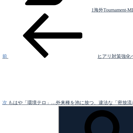
1海外Tournament-M
前
投
の
稿
投
稿
ナ
ビ
ゲ
前
ヒアリ対策強化
次
ー
の
シ
投
稿
ョ
ン
次
もはや「環境テロ」…外来種を池に放つ、違法な「密放流
検
索: