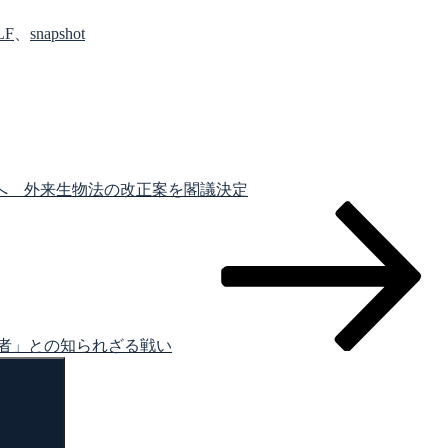
LF
、
snapshot
へ 外来生物法の改正案を閣議決定
者」との知られざる戦い
検
索