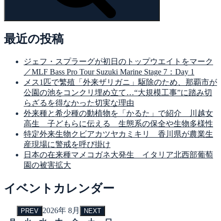
最近の投稿
ジェフ・スプラーグが初日のトップウエイトをマーク
／MLF Bass Pro Tour Suzuki Marine Stage 7：Day 1
メス1匹で繁殖「外来ザリガニ」駆除のため、那覇市が
公園の池をコンクリ埋め立て…“大規模工事”に踏み切
らざるを得なかった切実な理由
外来種と希少種の動植物を「かるた」で紹介 川越女
高生 子どもらに伝える 生態系の保全や生物多様性
特定外来生物クビアカツヤカミキリ 香川県が農業生
産現場に警戒を呼び掛け
日本の在来種マメコガネ大発生 イタリア北西部葡萄
園の被害拡大
イベントカレンダー
2026年 8月
PREV
NEXT