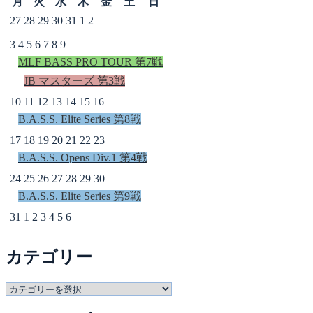
月
火
水
木
金
土
日
27
28
29
30
31
1
2
3
4
5
6
7
8
9
MLF BASS PRO TOUR 第7戦
JB マスターズ 第3戦
10
11
12
13
14
15
16
B.A.S.S. Elite Series 第8戦
17
18
19
20
21
22
23
B.A.S.S. Opens Div.1 第4戦
24
25
26
27
28
29
30
B.A.S.S. Elite Series 第9戦
31
1
2
3
4
5
6
カテゴリー
カ
テ