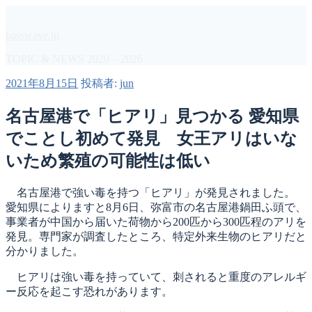
コ
ン
basswave.jp
テ
ン
TOPIC & NEWS 2020 – 2026
ツ
投
2021年8月15日
投稿者:
jun
へ
稿
ス
日:
名古屋港で「ヒアリ」見つかる 愛知県
キ
ッ
でことし初めて発見 女王アリはいな
プ
いため繁殖の可能性は低い
名古屋港で強い毒を持つ「ヒアリ」が発見されました。
愛知県によりますと8月6日、弥富市の名古屋港鍋田ふ頭で、
事業者が中国から届いた荷物から200匹から300匹程のアリを
発見。専門家が調査したところ、特定外来生物のヒアリだと
分かりました。
ヒアリは強い毒を持っていて、刺されると重度のアレルギ
ー反応を起こす恐れがあります。