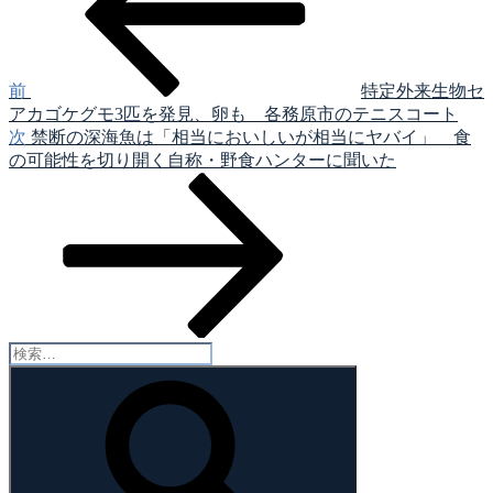
稿
ナ
ビ
ゲ
前
特定外来生物セ
アカゴケグモ3匹を発見、卵も 各務原市のテニスコート
ー
次
次
禁断の深海魚は「相当においしいが相当にヤバイ」 食
シ
の
の可能性を切り開く自称・野食ハンターに聞いた
投
ョ
稿
ン
検
索:
検
索