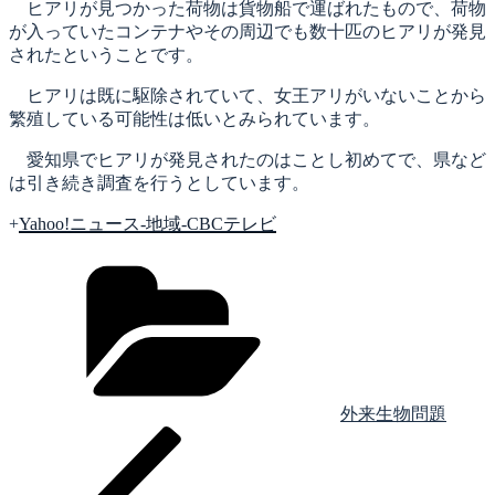
ヒアリが見つかった荷物は貨物船で運ばれたもので、荷物
が入っていたコンテナやその周辺でも数十匹のヒアリが発見
されたということです。
ヒアリは既に駆除されていて、女王アリがいないことから
繁殖している可能性は低いとみられています。
愛知県でヒアリが発見されたのはことし初めてで、県など
は引き続き調査を行うとしています。
+
Yahoo!ニュース
-地域-CBCテレビ
カ
テ
ゴ
リ
ー
外来生物問題
前
投
の
稿
投