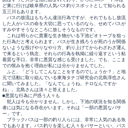
ど東に行けば岐阜県の人気バス釣りスポットとして知られる
五三川もあります。
バスの放流はもちろん違法行為ですが、それでももし放流
した人がバスの命を大切に思っているのなら、せめてバスが
すみやすそうなところに放しそうなものです。
これは明らかに貴重な生き物がいる下池ビオトープを狙っ
た行為だと考えられます。バスが生き残ろうが死のうが関係
ないような投げやりなやり方、釣り上げてからわざわざ運ん
で来るという執念、それらの行為を執拗に繰り返すという粘
着質な手口。非常に悪質な感じも受けました。でも、ここま
での恨みを抱く理由が私には分かりませんでした。
ふと、「どうしてこんなことをするのでしょうか？」と地
元で活動に取り組んでいる東海タナゴ研究会の北島淳也さん
に聞いてみました。「なんでしょうね。テロなんですか
ね」。北島さんは淡々と答えました。
■悪質な行為に戸惑う人々も
犯人は今も分かりません。しかし、下池の状況を知る関係
者には気になる存在がいます。それは「一部の悪質なバサ
ー」です。
ブラックバスは一部の釣り人らには、非常に人気のある魚
でもあります。バス釣りを楽しむ人々をバサーといい、バス