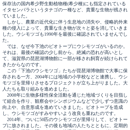
保存法の国内希少野生動植物種(希少種)にも指定されている
イタセンパラというタナゴの一種など、貴重な生物が残され
ていました。
しかし、農業の近代化に伴う生息地の消失や、侵略的外来
種の侵入によって、貴重な生き物が次々と姿を消していきま
した。ウシモツゴも1990年を最後に確認されていませんでし
た。
では、なぜ今下池のビオトープにウシモツゴがいるのか。
それは、最後の確認の少し前から、絶滅の恐れが高いとし
て、滋賀県の琵琶湖博物館に一部が移され飼育が続けられて
きたからなのです。
この「下池のウシモツゴ」たちが琵琶湖博物館で大事に保
存される一方、2004年には地域の小学校などと連携し、ウシ
モツゴを里帰りさせるプロジェクトが立ち上がりました。大
人たちも取り組みを進めました。
2008年に生物多様性保全活動を通じた地域づくりを目指し
て組合を作り、観察会やシンポジウムなどで少しずつ意識の
向上や、合意形成を進めていきました。ビオトープを造成
し、ウシモツゴがすみやすいよう改良も重ねたのです。
2014年、ついに50匹のウシモツゴが里帰りして、ビオトー
プに放されました。その後も地域の人たちとともに、定期的