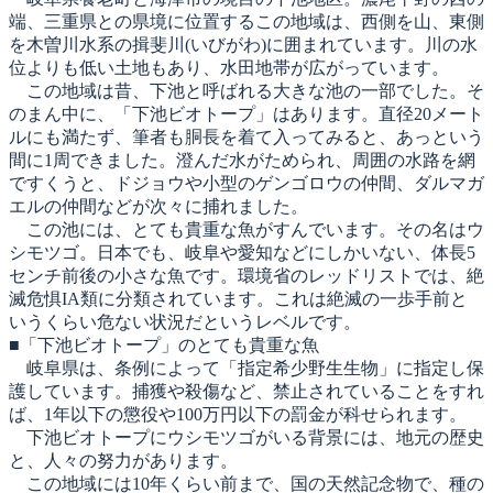
端、三重県との県境に位置するこの地域は、西側を山、東側
を木曽川水系の揖斐川(いびがわ)に囲まれています。川の水
位よりも低い土地もあり、水田地帯が広がっています。
この地域は昔、下池と呼ばれる大きな池の一部でした。そ
のまん中に、「下池ビオトープ」はあります。直径20メート
ルにも満たず、筆者も胴長を着て入ってみると、あっという
間に1周できました。澄んだ水がためられ、周囲の水路を網
ですくうと、ドジョウや小型のゲンゴロウの仲間、ダルマガ
エルの仲間などが次々に捕れました。
この池には、とても貴重な魚がすんでいます。その名はウ
シモツゴ。日本でも、岐阜や愛知などにしかいない、体長5
センチ前後の小さな魚です。環境省のレッドリストでは、絶
滅危惧IA類に分類されています。これは絶滅の一歩手前と
いうくらい危ない状況だというレベルです。
■「下池ビオトープ」のとても貴重な魚
岐阜県は、条例によって「指定希少野生生物」に指定し保
護しています。捕獲や殺傷など、禁止されていることをすれ
ば、1年以下の懲役や100万円以下の罰金が科せられます。
下池ビオトープにウシモツゴがいる背景には、地元の歴史
と、人々の努力があります。
この地域には10年くらい前まで、国の天然記念物で、種の