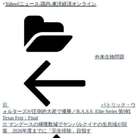
+
Yahoo!ニュース-国内-東洋経済オンライン
カ
テ
ゴ
リ
ー
外来生物問題
前
投
の
稿
投
稿
ナ
ビ
ゲ
前
パトリック・ウ
ォルターズが圧倒的大差で優勝／B.A.S.S. Elite Series 第9戦
ー
Texas Fest：Final
シ
次
次
マングースの捕獲数減でヤンバルクイナの生息域が回
の
復 2026年度までに「完全排除」目指す
ョ
投