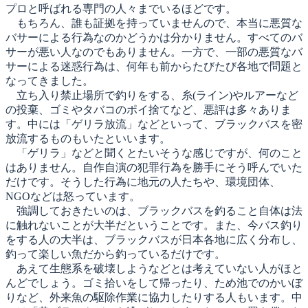
プロと呼ばれる専門の人々までいるほどです。
もちろん、誰も証拠を持っていませんので、本当に悪質な
バサーによる行為なのかどうかは分かりません。すべてのバ
サーが悪い人なのでもありません。一方で、一部の悪質なバ
サーによる迷惑行為は、何年も前からたびたび各地で問題と
なってきました。
立ち入り禁止場所で釣りをする、糸(ライン)やルアーなど
の投棄、ゴミやタバコのポイ捨てなど、悪評は多々ありま
す。中には「ゲリラ放流」などといって、ブラックバスを密
放流するものもいたといいます。
「ゲリラ」などと聞くとたいそうな感じですが、何のこと
はありません。自作自演の犯罪行為を勝手にそう呼んでいた
だけです。そうした行為に地元の人たちや、環境団体、
NGOなどは怒っています。
強調しておきたいのは、ブラックバスを釣ること自体は法
に触れないことが大半だということです。また、今バス釣り
をする人の大半は、ブラックバスが日本各地に広く分布し、
釣って楽しい魚だから釣っているだけです。
あえて生態系を破壊しようなどとは考えていない人がほと
んどでしょう。ゴミ拾いをして帰ったり、ため池でのかいぼ
りなど、外来魚の駆除作業に協力したりする人もいます。中