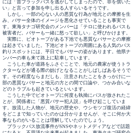
には「昔ブラックバスを逃がしてしまったので、罪を償いた
い」と言って参加を申し出る人すらいるそうです。
しかし、一部の心ない人の悪質な行為が地元との摩擦を生
み、バサー全体のイメージを悪化させていることも事実で
す。東海タナゴ研究会のメンバーは「テロに使われるバスも
被害者だ。バサーも一緒に怒って欲しい」と呼びかけます。
実際に、ビオトープがある下池でも悪質なバサーとの摩擦
は起きていました。下池ビオトープの周囲にある人気のバス
釣りスポットには、平日でもバサーの姿があります。他県ナ
ンバーの車も来て路上に駐車しています。
こうした車が道路をふさぐことで、地元の農家が使うトラ
クターなどが通る際の妨げとなることがしばしばあるそうで
す。その程度ならまだしも、注意されたことをきっかけに一
部の悪質なバサーと地元の方との間で口論や、つかみ合いな
どのトラブルも起きているといいます。
こうした中でビオトープに何度も執拗にバスが放されたこ
とが、関係者に「悪質バサー犯人説」を呼び起こしていま
す。放流した人物が、地元の歴史や、ウシモツゴ復活の経緯
をどこまで知っていたのかは分かりませんが、そこに何か大
事なものがいることは理解していたのでしょう。
ブラックバス放流事件がSNSやネットメディアなどで話題
になると、不思議な出来事が起きました。東海タナゴ研究会