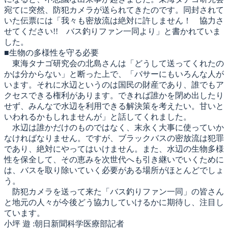
宛てに突然、防犯カメラが送られてきたのです。同封されて
いた伝票には「我々も密放流は絶対に許しません！ 協力さ
せてください!! バス釣りファン一同より」と書かれていま
した。
■生物の多様性を守る必要
東海タナゴ研究会の北島さんは「どうして送ってくれたの
かは分からない」と断った上で、「バサーにもいろんな人が
います。それに水辺というのは国民の財産であり、誰でもア
クセスできる権利があります。できれば誰かを閉め出したり
せず、みんなで水辺を利用できる解決策を考えたい。甘いと
いわれるかもしれませんが」と話してくれました。
水辺は誰かだけのものではなく、末永く大事に使っていか
なければなりません。ですが、ブラックバスの密放流は犯罪
であり、絶対にやってはいけません。また、水辺の生物多様
性を保全して、その恵みを次世代へも引き継いでいくために
は、バスを取り除いていく必要がある場所がほとんどでしょ
う。
防犯カメラを送って来た「バス釣りファン一同」の皆さん
と地元の人々が今後どう協力していけるかに期待し、注目し
ています。
小坪 遊 :朝日新聞科学医療部記者