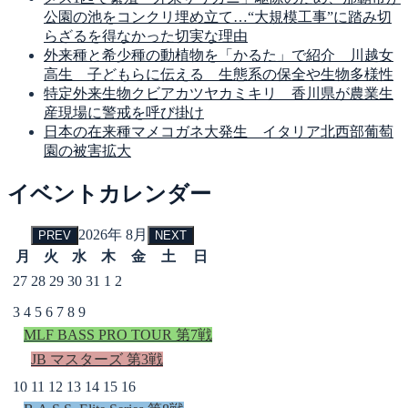
公園の池をコンクリ埋め立て…“大規模工事”に踏み切
らざるを得なかった切実な理由
外来種と希少種の動植物を「かるた」で紹介 川越女
高生 子どもらに伝える 生態系の保全や生物多様性
特定外来生物クビアカツヤカミキリ 香川県が農業生
産現場に警戒を呼び掛け
日本の在来種マメコガネ大発生 イタリア北西部葡萄
園の被害拡大
イベントカレンダー
2026年 8月
PREV
NEXT
月
火
水
木
金
土
日
27
28
29
30
31
1
2
3
4
5
6
7
8
9
MLF BASS PRO TOUR 第7戦
JB マスターズ 第3戦
10
11
12
13
14
15
16