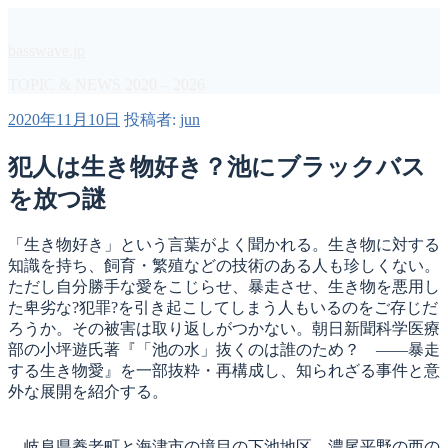
コ
ン
basswave.jp
テ
ン
TOPIC & NEWS 2020 – 2026
ツ
投
2020年11月10日
投稿者:
jun
へ
稿
ス
日:
犯人は生き物好き？池にブラックバス
キ
ッ
を放つ謎
プ
「生き物好き」という言葉がよく聞かれる。生き物に対する
知識を持ち、飼育・繁殖などの技術のある人も珍しくない。
ただし自分勝手な愛をこじらせ、暴走させ、生き物を悪用し
た卑劣な?犯罪?を引き起こしてしまう人もいるのをご存じだ
ろうか。その被害は取り返しがつかない。朝日新聞科学医療
部の小坪遊氏著『「池の水」抜くのは誰のため？ ――暴走
する生き物愛』を一部抜粋・再構成し、知られざる事件と意
外な展開を紹介する。
岐阜県養老町と海津市の境目の下池地区。濃尾平野の西の