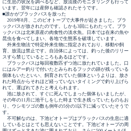
に生息の状況を調べるなど、放流後のモニタリングも行って
います。翌年には産卵も確認されたそうです。
■誰かがブラックバスを放った
2019年8月、このビオトープで大事件が起きました。ブラ
ックバスが放されたのです。しかも3回にもわたって。ブラ
ックバスは北米原産の肉食性の淡水魚。日本では在来の魚や
昆虫を食べてしまい、各地で生態系を破壊しています。
外来生物法で特定外来生物に指定されており、移動や飼
育、放流は禁止です。自治体によっては、釣った後のリリー
スすら禁じているところもあるほどです。
ブラックバスは毎回複数匹ずつ池に放たれていました。口
にはルアー釣りで付いたとみられるフックの跡が残っている
個体もいたといい、飼育されていた個体というよりは、放さ
れた時点からそれほど経っていないタイミングで釣り上げら
れて、運ばれてきたと考えられます。
池に放されて、すぐに死んでしまった個体もいましたが、
その年の11月に池干しをした時まで生き残っていたものもお
り、ウシモツゴの数も例年の5分の1以下に減っていたそうで
す。
不可解なのは、下池ビオトープはブラックバスの生息に適
しているとはとても思えないことです。下池ビオトープの周
囲はずっと大きな池に囲まれており、さらに500メートルほ