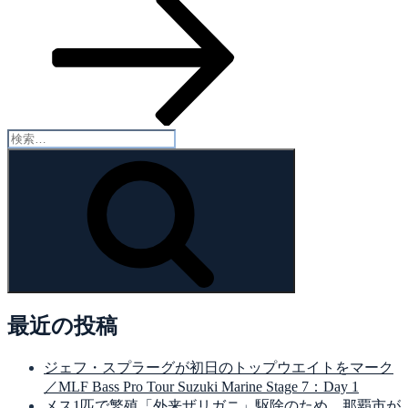
ン
稿
検
索:
検
索
最近の投稿
ジェフ・スプラーグが初日のトップウエイトをマーク
／MLF Bass Pro Tour Suzuki Marine Stage 7：Day 1
メス1匹で繁殖「外来ザリガニ」駆除のため、那覇市が