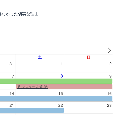
得なかった切実な理由
土
日
31
1
2
7
8
9
JB マスターズ 第3戦
14
15
16
21
22
23