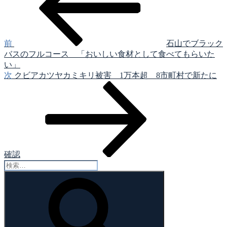
稿
ナ
ビ
ゲ
前
石山でブラック
バスのフルコース 「おいしい食材として食べてもらいた
ー
い」
シ
次
次
クビアカツヤカミキリ被害 1万本超 8市町村で新たに
の
ョ
投
ン
稿
確認
検
索:
検
索