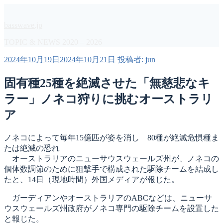
コ
ン
basswave.jp
テ
ン
TOPIC & NEWS 2020 – 2026
ツ
投
2024年10月19日
2024年10月21日
投稿者:
jun
へ
稿
ス
日:
固有種25種を絶滅させた「無慈悲なキ
キ
ッ
ラー」ノネコ狩りに挑むオーストラリ
プ
ア
ノネコによって毎年15億匹が姿を消し 80種が絶滅危惧種ま
たは絶滅の恐れ
オーストラリアのニューサウスウェールズ州が、ノネコの
個体数調節のために狙撃手で構成された駆除チームを結成し
たと、14日（現地時間）外国メディアが報じた。
ガーディアンやオーストラリアのABCなどは、ニューサ
ウスウェールズ州政府がノネコ専門の駆除チームを設置した
と報じた。