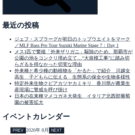
最近の投稿
ジェフ・スプラーグが初日のトップウエイトをマーク
／MLF Bass Pro Tour Suzuki Marine Stage 7：Day 1
メス1匹で繁殖「外来ザリガニ」駆除のため、那覇市が
公園の池をコンクリ埋め立て…“大規模工事”に踏み切
らざるを得なかった切実な理由
外来種と希少種の動植物を「かるた」で紹介 川越女
高生 子どもらに伝える 生態系の保全や生物多様性
特定外来生物クビアカツヤカミキリ 香川県が農業生
産現場に警戒を呼び掛け
日本の在来種マメコガネ大発生 イタリア北西部葡萄
園の被害拡大
イベントカレンダー
2026年 8月
PREV
NEXT