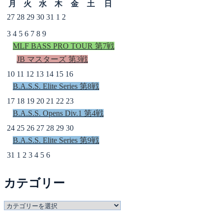
月
火
水
木
金
土
日
27
28
29
30
31
1
2
3
4
5
6
7
8
9
MLF BASS PRO TOUR 第7戦
JB マスターズ 第3戦
10
11
12
13
14
15
16
B.A.S.S. Elite Series 第8戦
17
18
19
20
21
22
23
B.A.S.S. Opens Div.1 第4戦
24
25
26
27
28
29
30
B.A.S.S. Elite Series 第9戦
31
1
2
3
4
5
6
カテゴリー
カ
テ