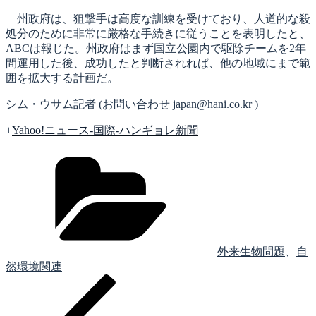
州政府は、狙撃手は高度な訓練を受けており、人道的な殺
処分のために非常に厳格な手続きに従うことを表明したと、
ABCは報じた。州政府はまず国立公園内で駆除チームを2年
間運用した後、成功したと判断されれば、他の地域にまで範
囲を拡大する計画だ。
シム・ウサム記者 (お問い合わせ japan@hani.co.kr )
+
Yahoo!ニュース-国際-ハンギョレ新聞
カ
テ
ゴ
リ
ー
外来生物問題
、
自
然環境関連
前
投
の
稿
投