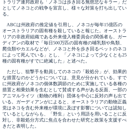
トラリア連邦政府も「ノネコは歩き回る無慈悲なキラー」だ
としてノネコとの戦争を宣言し、様々な対策を打ち出してい
る。
ABCは州政府の推定値を引用し、ノネコが毎年15億匹の
オーストラリアの固有種を殺していると報じた。オーストラ
リアの非政府組織である外来侵入種委員会の関係者も、ガー
ディアンの取材で「毎日500万匹の固有種の哺乳類や鳥類、
爬虫類やカエルなどが、ノネコと外を歩き回るペットのネコ
によって死んでいる」とし、「ノネコによって少なくとも25
種の固有種がすでに絶滅した」と述べた。
ただし、狙撃手を動員してのネコの「殺処分」が、効果的
な措置なのかどうかについては、意見が分かれている。すで
に州政府がノネコの個体数調節のために実施している各種の
措置と相乗効果を生むとして賛成する声がある反面、一部の
アニマルライツ（動物の権利）団体を中心に反対の声も出て
いる。ガーディアンがによると、オーストラリアの動物正義
党はネコを含む外来種が環境に及ぼす影響については認知し
ているとしながらも、「野生」という用語を用いることに反
対し、非殺処分方式に焦点を合わせた研究と政策を支援すべ
きだと表明した。