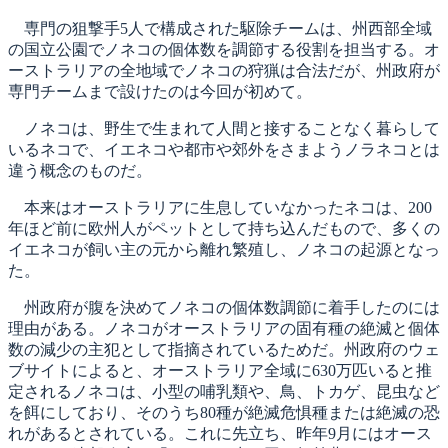
専門の狙撃手5人で構成された駆除チームは、州西部全域
の国立公園でノネコの個体数を調節する役割を担当する。オ
ーストラリアの全地域でノネコの狩猟は合法だが、州政府が
専門チームまで設けたのは今回が初めて。
ノネコは、野生で生まれて人間と接することなく暮らして
いるネコで、イエネコや都市や郊外をさまようノラネコとは
違う概念のものだ。
本来はオーストラリアに生息していなかったネコは、200
年ほど前に欧州人がペットとして持ち込んだもので、多くの
イエネコが飼い主の元から離れ繁殖し、ノネコの起源となっ
た。
州政府が腹を決めてノネコの個体数調節に着手したのには
理由がある。ノネコがオーストラリアの固有種の絶滅と個体
数の減少の主犯として指摘されているためだ。州政府のウェ
ブサイトによると、オーストラリア全域に630万匹いると推
定されるノネコは、小型の哺乳類や、鳥、トカゲ、昆虫など
を餌にしており、そのうち80種が絶滅危惧種または絶滅の恐
れがあるとされている。これに先立ち、昨年9月にはオース