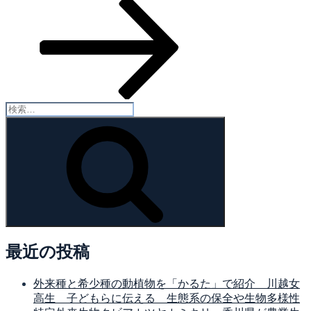
投
ン
稿
検
索:
検
索
最近の投稿
外来種と希少種の動植物を「かるた」で紹介 川越女
高生 子どもらに伝える 生態系の保全や生物多様性