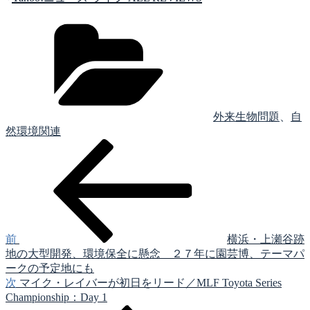
カ
テ
ゴ
リ
ー
外来生物問題
、
自
然環境関連
前
投
の
稿
投
稿
ナ
ビ
ゲ
前
横浜・上瀬谷跡
地の大型開発、環境保全に懸念 ２７年に園芸博、テーマパ
ー
ークの予定地にも
シ
次
次
マイク・レイバーが初日をリード／MLF Toyota Series
の
Championship：Day 1
ョ