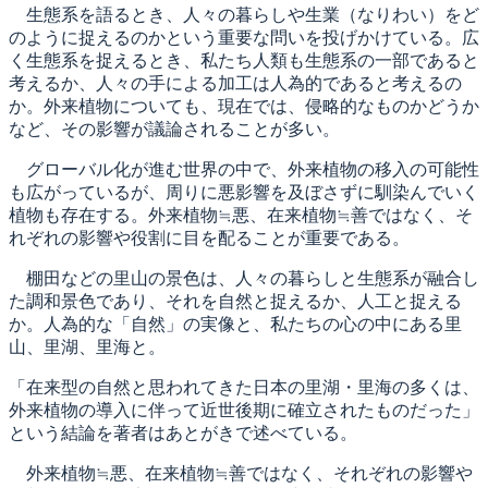
生態系を語るとき、人々の暮らしや生業（なりわい）をど
のように捉えるのかという重要な問いを投げかけている。広
く生態系を捉えるとき、私たち人類も生態系の一部であると
考えるか、人々の手による加工は人為的であると考えるの
か。外来植物についても、現在では、侵略的なものかどうか
など、その影響が議論されることが多い。
グローバル化が進む世界の中で、外来植物の移入の可能性
も広がっているが、周りに悪影響を及ぼさずに馴染んでいく
植物も存在する。外来植物≒悪、在来植物≒善ではなく、そ
れぞれの影響や役割に目を配ることが重要である。
棚田などの里山の景色は、人々の暮らしと生態系が融合し
た調和景色であり、それを自然と捉えるか、人工と捉える
か。人為的な「自然」の実像と、私たちの心の中にある里
山、里湖、里海と。
「在来型の自然と思われてきた日本の里湖・里海の多くは、
外来植物の導入に伴って近世後期に確立されたものだった」
という結論を著者はあとがきで述べている。
外来植物≒悪、在来植物≒善ではなく、それぞれの影響や