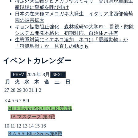
特定外来生物クビアカツヤカミキリ 香川県が農業生
産現場に警戒を呼び掛け
日本の在来種マメコガネ大発生 イタリア北西部葡萄
園の被害拡大
キョン拡散阻止強化 森林総研や大学PT 監視・防除
システム開発本格化 初期対応、自治体と共有
生態系対策にイエネコ追加 ネコは「愛護動物」か
「狩猟鳥獣」か 見直しの動きも
イベントカレンダー
2026年 8月
PREV
NEXT
月
火
水
木
金
土
日
27
28
29
30
31
1
2
3
4
5
6
7
8
9
MLF BASS PRO TOUR 第7戦
JB マスターズ 第3戦
10
11
12
13
14
15
16
B.A.S.S. Elite Series 第8戦