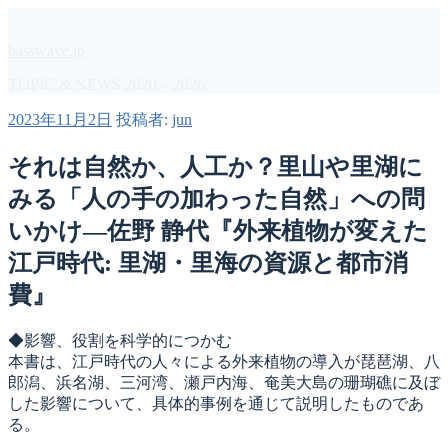
コ
ン
basswave.jp
テ
ン
TOPIC & NEWS 2020 – 2026
ツ
投
2023年11月2日
投稿者:
jun
へ
稿
ス
日:
それは自然か、人工か？里山や里湖に
キ
ッ
みる「人の手の加わった自然」への問
プ
いかけ―佐野 静代『外来植物が変えた
江戸時代: 里湖・里海の資源と都市消
費』
◆影響、役割を科学的につかむ
本書は、江戸時代の人々による外来植物の導入が琵琶湖、八
郎潟、浜名湖、三河湾、瀬戸内海、奄美大島の珊瑚礁に及ぼ
した影響について、具体的事例を通じて説明したものであ
る。