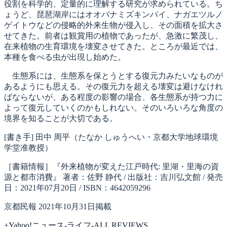
役割を科学的、定量的に理解する研究が求められている。ち
ょうど、琵琶湖岸にはオオバナミズキンバイ、ナガエツルノ
ゲイトウなどの侵略的外来生物が侵入し、その面積を拡大さ
せてきた。前者は観賞用の植物であったが、急激に繁茂し、
在来植物の生育環境を壊変させてきた。ところが最近では、
本種を食べる虫が出現し始めた。
生態系には、生態系を保とうとする復元力みたいなものが
あるようにも思える。その復元力を超える壊変は避けなけれ
ばならないが、ある程度の影響の場合、各生態系が持つ力に
よって復元していくのかもしれない。そのいろいろな角度の
境界を知ることが大切である。
[書き手] 田中 周平（たなか しゅうへい・京都大学地球環境
学堂准教授）
［書籍情報］『外来植物が変えた江戸時代: 里湖・里海の資
源と都市消費』 著者：佐野 静代 / 出版社：吉川弘文館 / 発売
日：2021年07月20日 / ISBN：4642059296
京都民報 2021年10月31日掲載
+
Yahoo!ニュース-ライフ-ALL REVIEWS