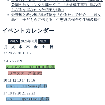
公園の池をコンクリ埋め立て…“大規模工事”に踏み切
らざるを得なかった切実な理由
外来種と希少種の動植物を「かるた」で紹介 川越女
高生 子どもらに伝える 生態系の保全や生物多様性
イベントカレンダー
2026年 8月
PREV
NEXT
月
火
水
木
金
土
日
27
28
29
30
31
1
2
3
4
5
6
7
8
9
MLF BASS PRO TOUR 第7戦
JB マスターズ 第3戦
10
11
12
13
14
15
16
B.A.S.S. Elite Series 第8戦
17
18
19
20
21
22
23
B.A.S.S. Opens Div.1 第4戦