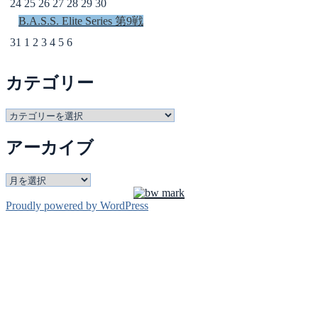
24
25
26
27
28
29
30
B.A.S.S. Elite Series 第9戦
31
1
2
3
4
5
6
カテゴリー
カ
テ
アーカイブ
ゴ
リ
ー
ア
ー
Proudly powered by WordPress
カ
イ
ブ