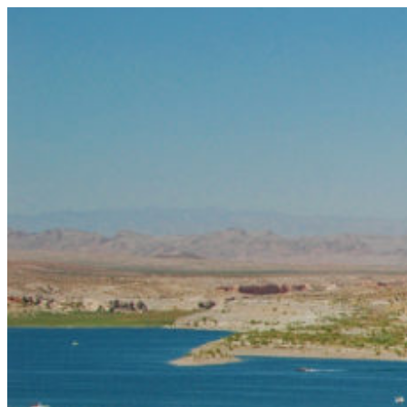
コ
ン
テ
ン
ツ
へ
ス
キ
ッ
プ