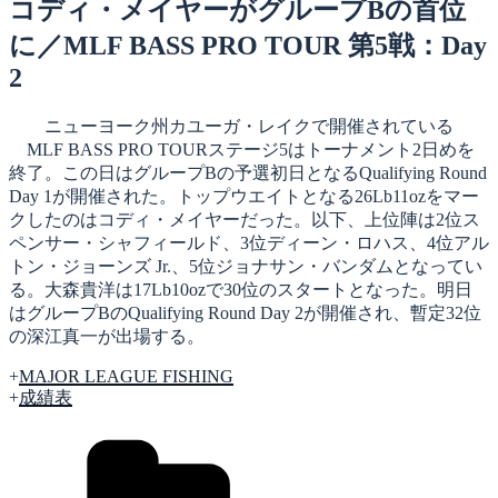
日:
コディ・メイヤーがグループBの首位
に／MLF BASS PRO TOUR 第5戦：Day
2
ニューヨーク州カユーガ・レイクで開催されている
MLF BASS PRO TOURステージ5はトーナメント2日めを
終了。この日はグループBの予選初日となるQualifying Round
Day 1が開催された。トップウエイトとなる26Lb11ozをマー
クしたのはコディ・メイヤーだった。以下、上位陣は2位ス
ペンサー・シャフィールド、3位ディーン・ロハス、4位アル
トン・ジョーンズ Jr.、5位ジョナサン・バンダムとなってい
る。大森貴洋は17Lb10ozで30位のスタートとなった。明日
はグループBのQualifying Round Day 2が開催され、暫定32位
の深江真一が出場する。
+
MAJOR LEAGUE FISHING
+
成績表
カ
テ
ゴ