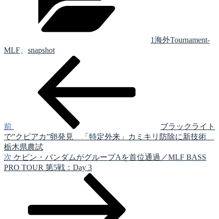
リ
ー
1海外Tournament-
MLF
、
snapshot
前
投
の
稿
投
稿
ナ
ビ
ゲ
前
ブラックライト
で”クビアカ”卵発見 「特定外来」カミキリ防除に新技術
ー
栃木県農試
シ
次
次
ケビン・バンダムがグループAを首位通過／MLF BASS
の
PRO TOUR 第5戦：Day 3
ョ
投
ン
稿