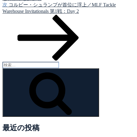
シ
次
次
コルビー・シュランプが首位に浮上／MLF Tackle
の
Warehouse Invitationals 第1戦：Day 2
ョ
投
ン
稿
検
索:
検
索
最近の投稿