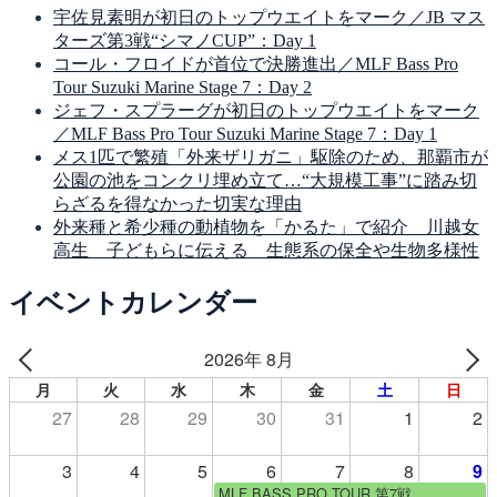
宇佐見素明が初日のトップウエイトをマーク／JB マス
ターズ第3戦“シマノCUP”：Day 1
コール・フロイドが首位で決勝進出／MLF Bass Pro
Tour Suzuki Marine Stage 7：Day 2
ジェフ・スプラーグが初日のトップウエイトをマーク
／MLF Bass Pro Tour Suzuki Marine Stage 7：Day 1
メス1匹で繁殖「外来ザリガニ」駆除のため、那覇市が
公園の池をコンクリ埋め立て…“大規模工事”に踏み切
らざるを得なかった切実な理由
外来種と希少種の動植物を「かるた」で紹介 川越女
高生 子どもらに伝える 生態系の保全や生物多様性
イベントカレンダー
2026年 8月
月
火
水
木
金
土
日
27
28
29
30
31
1
2
3
4
5
6
7
8
9
MLF BASS PRO TOUR 第7戦