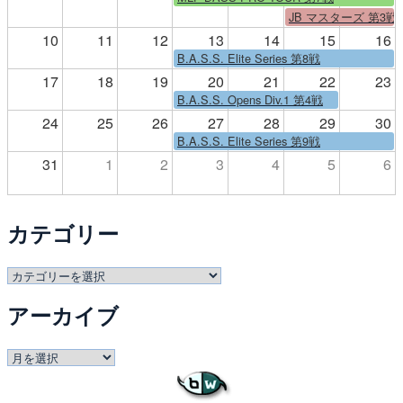
JB マスターズ 第3戦
10
11
12
13
14
15
16
B.A.S.S. Elite Series 第8戦
17
18
19
20
21
22
23
B.A.S.S. Opens Div.1 第4戦
24
25
26
27
28
29
30
B.A.S.S. Elite Series 第9戦
31
1
2
3
4
5
6
カテゴリー
カ
テ
アーカイブ
ゴ
リ
ー
ア
ー
カ