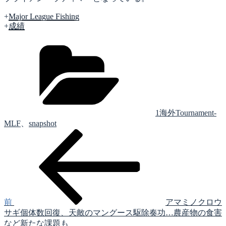
+
Major League Fishing
+
成績
カ
テ
ゴ
リ
ー
1海外Tournament-
MLF
、
snapshot
前
投
の
稿
投
稿
ナ
ビ
ゲ
前
アマミノクロウ
サギ個体数回復、天敵のマングース駆除奏功…農産物の食害
ー
など新たな課題も