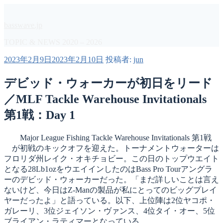
コ
ン
basswave.jp
テ
ン
TOPIC & NEWS 2020 – 2026
ツ
投
2023年2月9日
2023年2月10日
投稿者:
jun
へ
稿
ス
日:
デビッド・ウォーカーが初日をリード
キ
ッ
／MLF Tackle Warehouse Invitationals
プ
第1戦：Day 1
Major League Fishing Tackle Warehouse Invitationals 第1戦
が初戦のキックオフを迎えた。トーナメントウォーターは
フロリダ州レイク・オキチョビー。この日のトップウエイト
となる28Lb1ozをウエイインしたのはBass Pro Tourアングラ
ーのデビッド・ウォーカーだった。「まだ詳しいことは言え
ないけど、今日はZ-Manの製品が私にとってのビッグプレイ
ヤーだったよ」と語っている。以下、上位陣は2位ヤコポ・
ガレーリ、3位ジェイソン・ヴァンス、4位タイ・オー、5位
ブライアン・ラティマーとなっている。