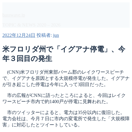
コ
ン
basswave.jp
テ
ン
TOPIC & NEWS 2020 – 2026
ツ
投
2022年12月24日
投稿者:
jun
へ
稿
ス
日:
米フロリダ州で「イグアナ停電」、今
キ
ッ
年３回目の発生
プ
(CNN)米フロリダ州東部パーム郡のレイクワースビーチ
で、イグアナを原因とする大規模停電が発生した。イグアナ
が引き起こした停電は今年に入って3回目だった。
市の広報がCNNに語ったところによると、今回はレイク
ワースビーチ市内で約1400戸が停電に見舞われた。
市のツイッターによると、電力は35分以内に復旧した。
電力会社は、今月７日に市内の変電所で発生した「大規模障
害」に対応したとツイートしている。