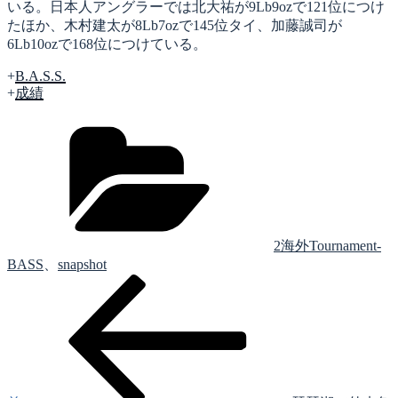
いる。日本人アングラーでは北大祐が9Lb9ozで121位につけ
たほか、木村建太が8Lb7ozで145位タイ、加藤誠司が
6Lb10ozで168位につけている。
+
B.A.S.S.
+
成績
カ
テ
ゴ
リ
ー
2海外Tournament-
BASS
、
snapshot
前
投
の
稿
投
稿
ナ
ビ