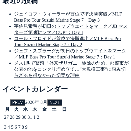
最近の投稿
ジェイコブ・ウィーラーが首位で準決勝突破／MLF
Bass Pro Tour Suzuki Marine Stage 7：Day 3
宇佐見素明が初日のトップウエイトをマーク／JB マス
ターズ第3戦“シマノCUP”：Day 1
コール・フロイドが首位で決勝進出／MLF Bass Pro
Tour Suzuki Marine Stage 7：Day 2
ジェフ・スプラーグが初日のトップウエイトをマーク
／MLF Bass Pro Tour Suzuki Marine Stage 7：Day 1
メス1匹で繁殖「外来ザリガニ」駆除のため、那覇市が
公園の池をコンクリ埋め立て…“大規模工事”に踏み切
らざるを得なかった切実な理由
イベントカレンダー
2026年 8月
PREV
NEXT
月
火
水
木
金
土
日
27
28
29
30
31
1
2
3
4
5
6
7
8
9