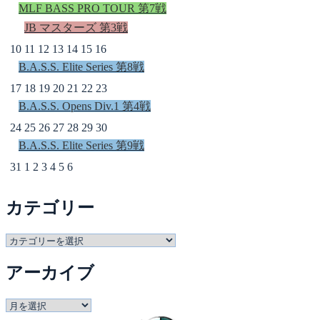
MLF BASS PRO TOUR 第7戦
JB マスターズ 第3戦
10
11
12
13
14
15
16
B.A.S.S. Elite Series 第8戦
17
18
19
20
21
22
23
B.A.S.S. Opens Div.1 第4戦
24
25
26
27
28
29
30
B.A.S.S. Elite Series 第9戦
31
1
2
3
4
5
6
カテゴリー
カ
テ
アーカイブ
ゴ
リ
ー
ア
ー