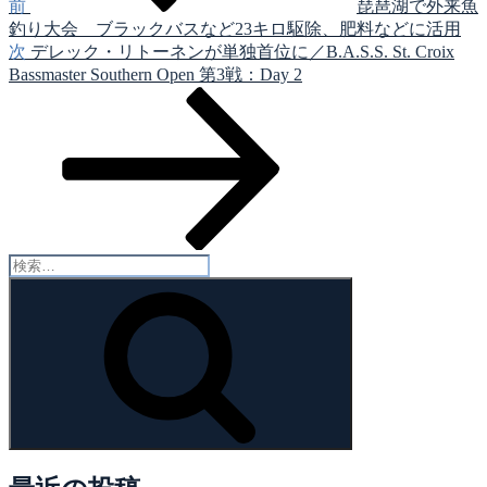
ゲ
前
琵琶湖で外来魚
釣り大会 ブラックバスなど23キロ駆除、肥料などに活用
ー
次
次
デレック・リトーネンが単独首位に／B.A.S.S. St. Croix
シ
の
Bassmaster Southern Open 第3戦：Day 2
投
ョ
稿
ン
検
索:
検
索