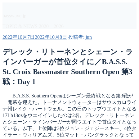
コ
ン
basswave.jp
テ
ン
TOPIC & NEWS 2020 – 2026
ツ
投
2022年10月7日
2022年10月8日
投稿者:
jun
へ
稿
ス
日:
デレック・リトーネンとシェーン・ラ
キ
ッ
インバーガーが首位タイに／B.A.S.S.
プ
St. Croix Bassmaster Southern Open 第3
戦：Day 1
B.A.S.S. Southern Openはシーズン最終戦となる第3戦が
開幕を迎えた。トーナメントウォーターはサウスカロライ
ナ州レイク・ハートウェル。この日のトップウエイトとなる
17Lb13ozをウエイインしたのは2名。デレック・リトーネン
とシェーン・ラインバーガーが同ウエイトで首位タイとなっ
ている。以下、上位陣は3位ジョン・ジェジースキー、4位タ
イラー・ウィリアムズ、5位マット・パングラックとなって