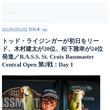
コ
ン
basswave.jp
テ
ン
TOPIC & NEWS 2020 – 2026
ツ
投
2022年9月23日
投稿者:
jun
へ
稿
ス
日:
トッド・ライジンガーが初日をリー
キ
ッ
ド、木村建太が20位、松下雅幸が24位
プ
発進／B.A.S.S. St. Croix Bassmaster
Central Open 第2戦：Day 1