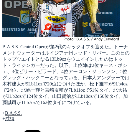
B.A.S.S. Central Openが第2戦のキックオフを迎えた。トーナ
メントウォーターはルイジアナ州レッド・リバー。この日の
トップウエイトとなる13Lb9ozをウエイインしたのはトッ
ド・ライジンガーだった。以下、上位陣は2位キース・ポシ
ェ、3位ビリー・ビラード、4位アーロン・ジョンソン、5位
グレッグ・ハックニーとなっている。日本人アングラーでは
木村建太が9Lb11ozで20位につけたほか、松下雅幸が9Lb4oz
で24位、北嶋一輝と宮崎友輔が7Lb11ozで51位タイ、北大祐
が3Lb2ozで124位タイ、山田賢治が1Lb10ozで156位タイ、加
藤誠司が1Lb7ozで162位タイにつけている。
+
B.A.S.S.
+
成績
カ