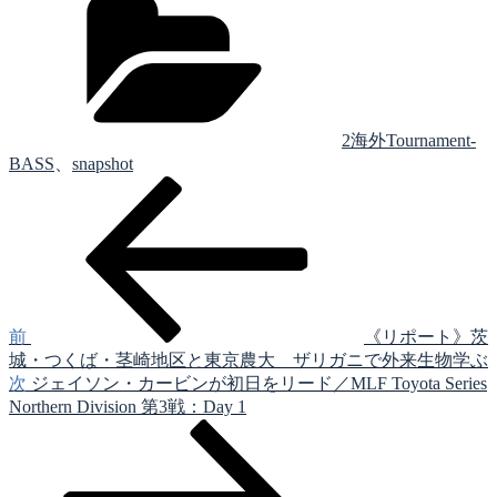
テ
ゴ
リ
ー
2海外Tournament-
BASS
、
snapshot
前
投
の
稿
投
稿
ナ
ビ
ゲ
前
《リポート》茨
城・つくば・茎崎地区と東京農大 ザリガニで外来生物学ぶ
ー
次
次
ジェイソン・カービンが初日をリード／MLF Toyota Series
シ
の
Northern Division 第3戦：Day 1
投
ョ
稿
ン