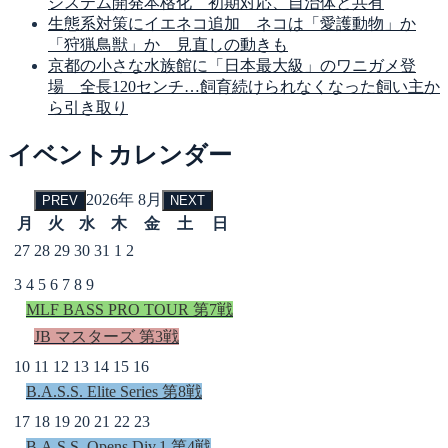
システム開発本格化 初期対応、自治体と共有
生態系対策にイエネコ追加 ネコは「愛護動物」か
「狩猟鳥獣」か 見直しの動きも
京都の小さな水族館に「日本最大級」のワニガメ登
場 全長120センチ…飼育続けられなくなった飼い主か
ら引き取り
イベントカレンダー
2026年 8月
PREV
NEXT
月
火
水
木
金
土
日
27
28
29
30
31
1
2
3
4
5
6
7
8
9
MLF BASS PRO TOUR 第7戦
JB マスターズ 第3戦
10
11
12
13
14
15
16
B.A.S.S. Elite Series 第8戦
17
18
19
20
21
22
23
B.A.S.S. Opens Div.1 第4戦