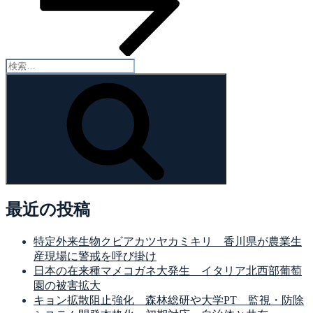
検
索:
検
索
最近の投稿
特定外来生物クビアカツヤカミキリ 香川県が農業生
産現場に警戒を呼び掛け
日本の在来種マメコガネ大発生 イタリア北西部葡萄
園の被害拡大
キョン拡散阻止強化 森林総研や大学PT 監視・防除