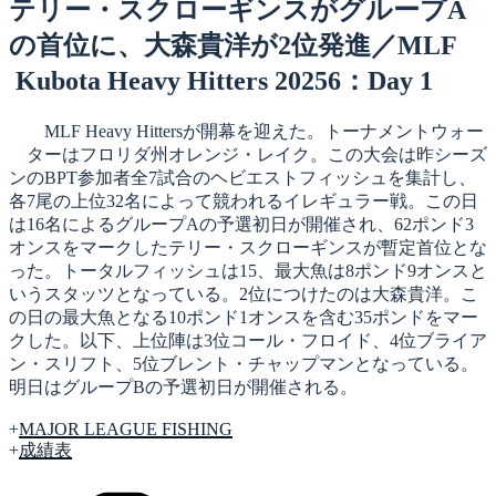
日:
テリー・スクローギンスがグループA
の首位に、大森貴洋が2位発進／MLF
Kubota Heavy Hitters 20256：Day 1
MLF Heavy Hittersが開幕を迎えた。トーナメントウォー
ターはフロリダ州オレンジ・レイク。この大会は昨シーズ
ンのBPT参加者全7試合のヘビエストフィッシュを集計し、
各7尾の上位32名によって競われるイレギュラー戦。この日
は16名によるグループAの予選初日が開催され、62ポンド3
オンスをマークしたテリー・スクローギンスが暫定首位とな
った。トータルフィッシュは15、最大魚は8ポンド9オンスと
いうスタッツとなっている。2位につけたのは大森貴洋。こ
の日の最大魚となる10ポンド1オンスを含む35ポンドをマー
クした。以下、上位陣は3位コール・フロイド、4位ブライア
ン・スリフト、5位ブレント・チャップマンとなっている。
明日はグループBの予選初日が開催される。
+
MAJOR LEAGUE FISHING
+
成績表
カ