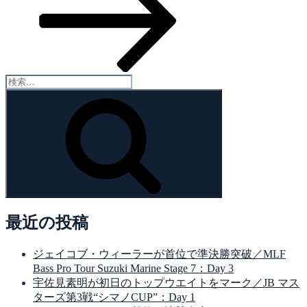
検
索:
検
索
最近の投稿
ジェイコブ・ウィーラーが首位で準決勝突破／MLF
Bass Pro Tour Suzuki Marine Stage 7：Day 3
宇佐見素明が初日のトップウエイトをマーク／JB マス
ターズ第3戦“シマノCUP”：Day 1