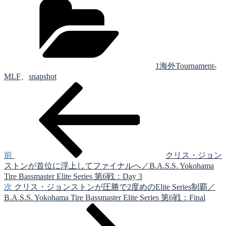
テ
ゴ
リ
ー
1海外Tournament-
MLF
、
snapshot
前
投
の
稿
投
稿
ナ
ビ
ゲ
前
クリス・ジョン
ストンが首位に浮上してファイナルへ／B.A.S.S. Yokohama
ー
Tire Bassmaster Elite Series 第6戦：Day 3
シ
次
次
クリス・ジョンストンが圧勝で2度めのElite Series制覇／
の
B.A.S.S. Yokohama Tire Bassmaster Elite Series 第6戦：Final
ョ
投
ン
稿