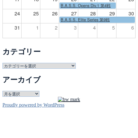
B.A.S.S. Opens Div.1 第4戦
24
25
26
27
28
29
30
B.A.S.S. Elite Series 第9戦
31
1
2
3
4
5
6
カテゴリー
カ
テ
アーカイブ
ゴ
リ
ー
ア
ー
Proudly powered by WordPress
カ
イ
ブ