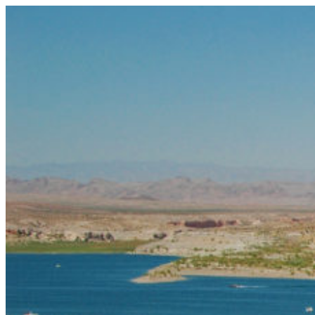
コ
ン
テ
ン
ツ
へ
ス
キ
ッ
プ