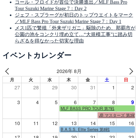
コール・フロイドが首位で決勝進出／MLF Bass Pro
Tour Suzuki Marine Stage 7：Day 2
ジェフ・スプラーグが初日のトップウエイトをマーク
／MLF Bass Pro Tour Suzuki Marine Stage 7：Day 1
メス1匹で繁殖「外来ザリガニ」駆除のため、那覇市が
公園の池をコンクリ埋め立て…“大規模工事”に踏み切
らざるを得なかった切実な理由
イベントカレンダー
2026年 8月
月
火
水
木
金
土
日
27
28
29
30
31
1
2
3
4
5
6
7
8
9
MLF BASS PRO TOUR 第7戦
JB マスターズ 第3戦
10
11
12
13
14
15
16
B.A.S.S. Elite Series 第8戦
17
18
19
20
21
22
23