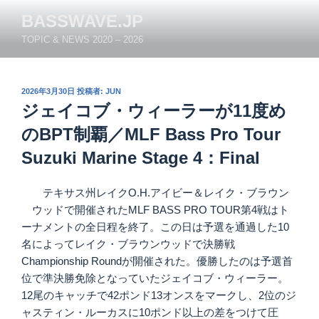
コ
BASSWAVE.JP
ン
TOPIC & NEWS 2020 – 2026
テ
ン
ツ
投
2026年3月30日
投稿者:
JUN
へ
稿
ジェイコブ・ウィーラーが11度め
ス
日:
キ
のBPT制覇／MLF Bass Pro Tour
ッ
Suzuki Marine Stage 4：Final
プ
テキサス州レイクO.H.アイビー＆レイク・ブラウン
ウッドで開催されたMLF BASS PRO TOUR第4戦はト
ーナメントの全日程を終了。この日は予選を通過した10
名によってレイク・ブラウンウッドで決勝戦
Championship Roundが開催された。優勝したのは予選首
位で準決勝免除となっていたジェイコブ・ウィーラー。
12尾のキャッチで42ポンド13オンスをマークし、2位のジ
ャスティン・ルーカスに10ポンド以上の差をつけて圧