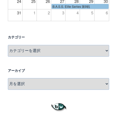
24
25
26
27
28
29
30
B.A.S.S. Elite Series 第9戦
31
1
2
3
4
5
6
カテゴリー
カ
テ
ゴ
リ
アーカイブ
ー
ア
ー
カ
イ
ブ