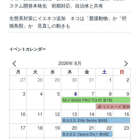
ステム開発本格化 初期対応、自治体と共有
生態系対策にイエネコ追加 ネコは「愛護動物」か「狩
猟鳥獣」か 見直しの動きも
イベントカレンダー
2026年 8月
月
火
水
木
金
土
日
27
28
29
30
31
1
2
3
4
5
6
7
8
9
MLF BASS PRO TOUR 第7戦
JB マスターズ 第3戦
10
11
12
13
14
15
16
B.A.S.S. Elite Series 第8戦
17
18
19
20
21
22
23
B.A.S.S. Opens Div.1 第4戦