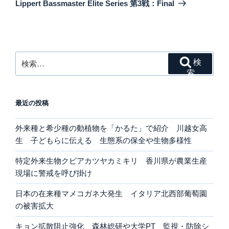
投
シ
Lippert Bassmaster Elite Series 第3戦：Final
稿
ョ
ン
検
検
索:
索
最近の投稿
外来種と希少種の動植物を「かるた」で紹介 川越女高
生 子どもらに伝える 生態系の保全や生物多様性
特定外来生物クビアカツヤカミキリ 香川県が農業生産
現場に警戒を呼び掛け
日本の在来種マメコガネ大発生 イタリア北西部葡萄園
の被害拡大
キョン拡散阻止強化 森林総研や大学PT 監視・防除シ