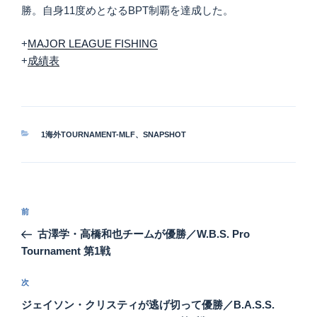
勝。自身11度めとなるBPT制覇を達成した。
+
MAJOR LEAGUE FISHING
+
成績表
カ
1海外TOURNAMENT-MLF
、
SNAPSHOT
テ
ゴ
リ
ー
投
前
前
稿
の
古澤学・高橋和也チームが優勝／W.B.S. Pro
ナ
投
Tournament 第1戦
ビ
稿
ゲ
次
次
の
ー
ジェイソン・クリスティが逃げ切って優勝／B.A.S.S.