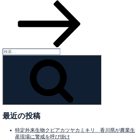
投
ン
稿
検
索:
検
索
最近の投稿
特定外来生物クビアカツヤカミキリ 香川県が農業生
産現場に警戒を呼び掛け