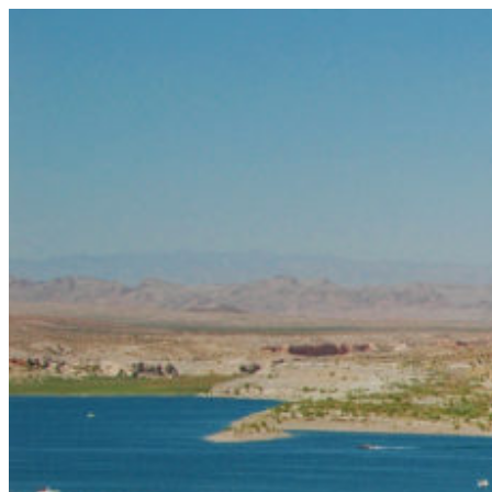
コ
ン
テ
ン
ツ
へ
ス
キ
ッ
プ