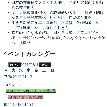
日本の在来種マメコガネ大発生 イタリア北西部葡萄
園の被害拡大
キョン拡散阻止強化 森林総研や大学PT 監視・防除
システム開発本格化 初期対応、自治体と共有
生態系対策にイエネコ追加 ネコは「愛護動物」か
「狩猟鳥獣」か 見直しの動きも
京都の小さな水族館に「日本最大級」のワニガメ登
場 全長120センチ…飼育続けられなくなった飼い主か
ら引き取り
イベントカレンダー
2026年 8月
PREV
NEXT
月
火
水
木
金
土
日
27
28
29
30
31
1
2
3
4
5
6
7
8
9
MLF BASS PRO TOUR 第7戦
JB マスターズ 第3戦
10
11
12
13
14
15
16