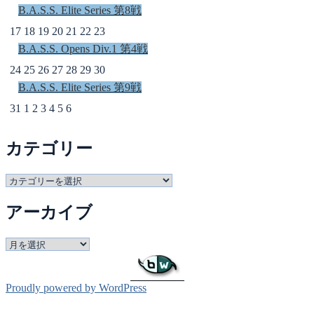
B.A.S.S. Elite Series 第8戦
17
18
19
20
21
22
23
B.A.S.S. Opens Div.1 第4戦
24
25
26
27
28
29
30
B.A.S.S. Elite Series 第9戦
31
1
2
3
4
5
6
カテゴリー
カ
テ
アーカイブ
ゴ
リ
ー
ア
ー
カ
イ
Proudly powered by WordPress
ブ