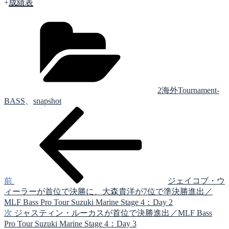
+
成績表
カ
テ
ゴ
リ
ー
2海外Tournament-
BASS
、
snapshot
前
投
の
稿
投
稿
ナ
ビ
ゲ
前
ジェイコブ・ウ
ィーラーが首位で決勝に、大森貴洋が7位で準決勝進出／
ー
MLF Bass Pro Tour Suzuki Marine Stage 4：Day 2
シ
次
次
ジャスティン・ルーカスが首位で決勝進出／MLF Bass
の
Pro Tour Suzuki Marine Stage 4：Day 3
ョ