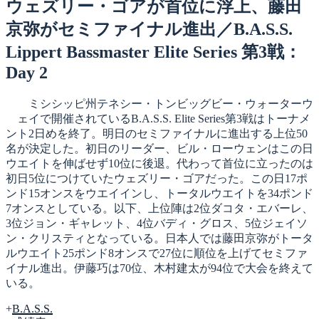
日:
ウェズリー・ゴアが首位に浮上、藤田
京弥がセミファイナル進出／B.A.S.S.
Lippert Bassmaster Elite Series 第3戦：
Day 2
ミシシッピ州テネシー・トンビッグビー・ウォーターウ
ェイで開催されているB.A.S.S. Elite Series第3戦はトーナメ
ント2日めを終了。明日のセミファイナルに進出する上位50
名が決定した。初日のリーダー、ビル・ローウェンはこの日
ウエイトを伸ばせず10位に後退。代わって首位に立ったのは
初日5位につけていたウェズリー・ゴアだった。この日17ポ
ンド15オンスをウエイインし、トータルウエイトを34ポンド
7オンスとしている。以下、上位陣は2位ダコタ・エバーレ、
3位ジョン・ギャレット、4位バディ・グロス、5位ジェイソ
ン・クリスティとなっている。日本人では藤田京弥がトータ
ルウエイト25ポンド8オンスで27位に順位を上げてセミファ
イナル進出。伊藤巧は70位、木村建太が94位で大会を終えて
いる。
+
B.A.S.S.