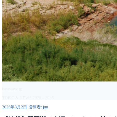
basswave.jp
TOPIC & NEWS 2020 – 2026
投
2026年3月2日
投稿者:
jun
稿