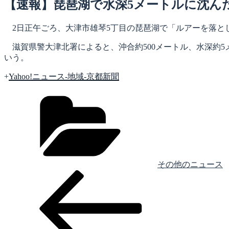
日:
【速報】琵琶湖で水深5メートルに沈ん
2日正午ごろ、大津市雄琴5丁目の琵琶湖で「ルアーを落とし
滋賀県警大津北署によると、沖合約500メートル、水深約5
いう。
+
Yahoo!ニュース-地域-京都新聞
カ
テ
ゴ
リ
ー
その他のニュース
前
投
の
稿
投
稿
ナ
ビ