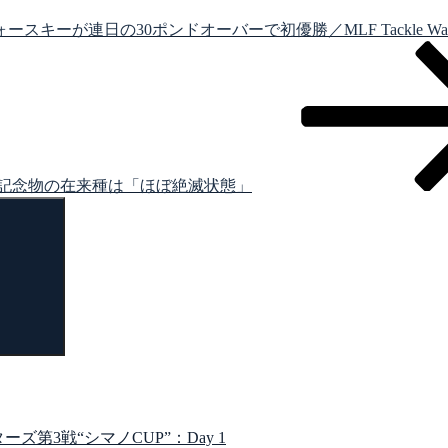
ーが連日の30ポンドオーバーで初優勝／MLF Tackle Warehouse P
記念物の在来種は「ほぼ絶滅状態」
検
索
第3戦“シマノCUP”：Day 1