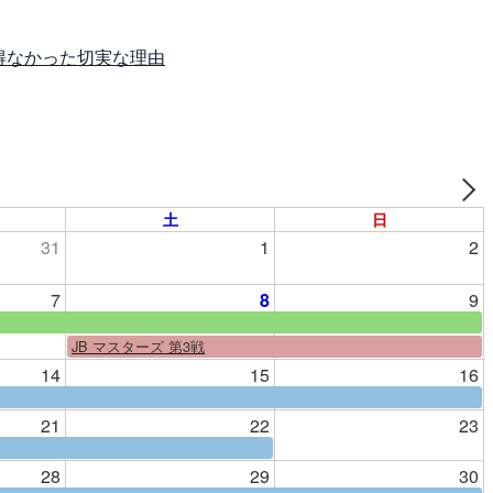
得なかった切実な理由
土
日
31
1
2
7
8
9
JB マスターズ 第3戦
14
15
16
21
22
23
28
29
30