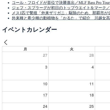
コール・フロイドが首位で決勝進出／MLF Bass Pro Tour Suzuki
ジェフ・スプラーグが初日のトップウエイトをマーク／MLF Bass Pro 
メス1匹で繁殖「外来ザリガニ」駆除のため、那覇市が
外来種と希少種の動植物を「かるた」で紹介 川越女高
イベントカレンダー
月
火
27
28
3
4
10
11
17
18
24
25