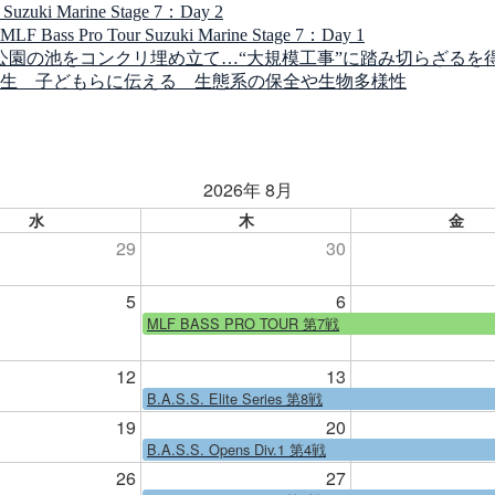
 Marine Stage 7：Day 2
Tour Suzuki Marine Stage 7：Day 1
公園の池をコンクリ埋め立て…“大規模工事”に踏み切らざるを
生 子どもらに伝える 生態系の保全や生物多様性
2026年 8月
水
木
金
29
30
5
6
MLF BASS PRO TOUR 第7戦
12
13
B.A.S.S. Elite Series 第8戦
19
20
B.A.S.S. Opens Div.1 第4戦
26
27