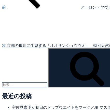
ゲ
前
アーロン・ヤヴォースキ
次
ー
の
シ
投
稿
ョ
ン
次
京都の鴨川に生息する「オオサンショウウオ」 特別天然
検
索:
最近の投稿
宇佐見素明が初日のトップウエイトをマーク／JB マスターズ