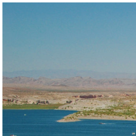
コ
ン
テ
ン
ツ
へ
ス
キ
ッ
プ