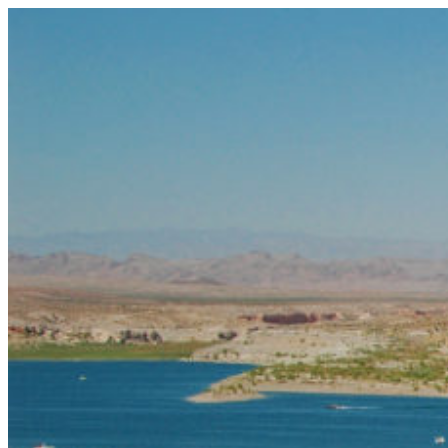
コ
ン
テ
ン
ツ
へ
ス
キ
ッ
プ