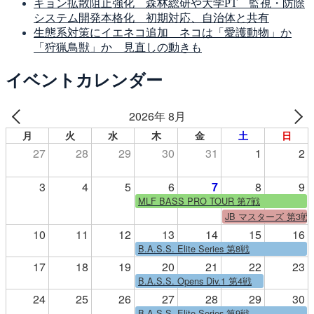
キョン拡散阻止強化 森林総研や大学PT 監視・防除
システム開発本格化 初期対応、自治体と共有
生態系対策にイエネコ追加 ネコは「愛護動物」か
「狩猟鳥獣」か 見直しの動きも
イベントカレンダー
2026年 8月
月
火
水
木
金
土
日
27
28
29
30
31
1
2
3
4
5
6
7
8
9
MLF BASS PRO TOUR 第7戦
JB マスターズ 第3戦
10
11
12
13
14
15
16
B.A.S.S. Elite Series 第8戦
17
18
19
20
21
22
23
B.A.S.S. Opens Div.1 第4戦
24
25
26
27
28
29
30
B.A.S.S. Elite Series 第9戦