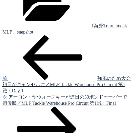
リ
ー
1海外Tournament-
MLF
、
snapshot
前
投
の
稿
投
稿
ナ
ビ
ゲ
前
強風のため大会
初日がキャンセルに／MLF Tackle Warehouse Pro Circuit 第1
ー
戦：Day 1
シ
次
次
アーロン・ヤヴォースキーが連日の30ポンドオーバーで
の
初優勝／MLF Tackle Warehouse Pro Circuit 第1戦：Final
ョ
投
ン
稿