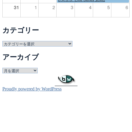
31
1
2
3
4
5
6
カテゴリー
カ
テ
アーカイブ
ゴ
リ
ー
ア
ー
カ
イ
Proudly powered by WordPress
ブ