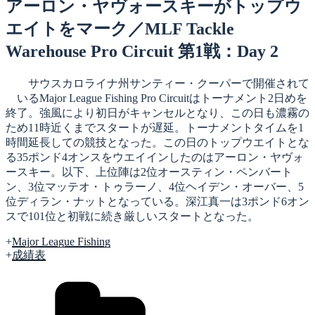
日:
アーロン・ヤヴォースキーがトップウ
エイトをマーク／MLF Tackle
Warehouse Pro Circuit 第1戦：Day 2
サウスカロライナ州サンティー・クーパーで開催されて
いるMajor League Fishing Pro Circuitはトーナメント2日めを
終了。強風により初日がキャンセルとなり、この日も濃霧の
ため11時近くまでスタートが遅延。トーナメントタイムを1
時間延長しての競技となった。この日のトップウエイトとな
る35ポンド4オンスをウエイインしたのはアーロン・ヤヴォ
ースキー。以下、上位陣は2位オースティン・ペンバート
ン、3位マッテオ・トゥラーノ、4位ヘイデン・オーバー、5
位ディラン・ナットとなっている。深江真一は3ポンド6オン
スで101位と初戦に続き厳しいスタートとなった。
+
Major League Fishing
+
成績表
カ
テ
ゴ