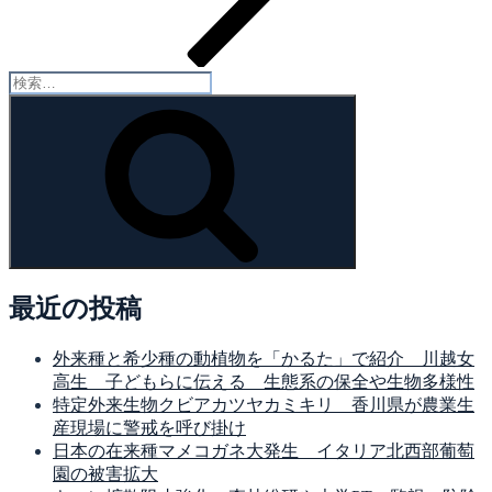
検
索:
検
索
最近の投稿
外来種と希少種の動植物を「かるた」で紹介 川越女
高生 子どもらに伝える 生態系の保全や生物多様性
特定外来生物クビアカツヤカミキリ 香川県が農業生
産現場に警戒を呼び掛け
日本の在来種マメコガネ大発生 イタリア北西部葡萄
園の被害拡大