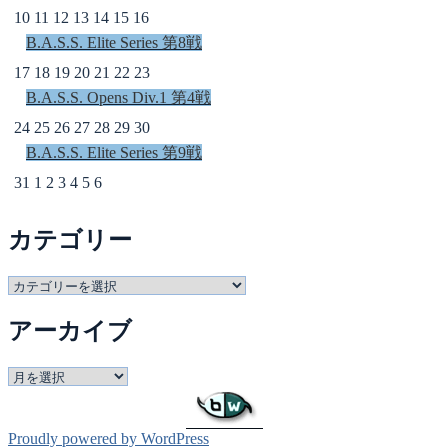
10
11
12
13
14
15
16
B.A.S.S. Elite Series 第8戦
17
18
19
20
21
22
23
B.A.S.S. Opens Div.1 第4戦
24
25
26
27
28
29
30
B.A.S.S. Elite Series 第9戦
31
1
2
3
4
5
6
カテゴリー
カ
テ
アーカイブ
ゴ
リ
ー
ア
ー
カ
イ
Proudly powered by WordPress