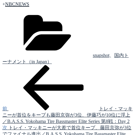
+
NBCNEWS
カ
テ
ゴ
リ
ー
snapshot
、
国内ト
ーナメント（in Japan）
前
投
の
稿
投
稿
ナ
ビ
ゲ
前
トレイ・マッキ
ニーが首位をキープも藤田京弥が3位、伊藤巧が10位に浮上
ー
／B.A.S.S. Yokohama Tire Bassmaster Elite Series 第8戦：Day 2
シ
次
次
トレイ・マッキニーが大差で首位キープ、藤田京弥が3位
の
でファイナル進出／B.A.S.S. Yokohama Tire Bassmaster Elite