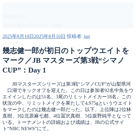
コ
ン
basswave.jp
テ
ン
TOPIC & NEWS 2020 – 2026
ツ
投
2025年8月10日
2025年8月10日
投稿者:
jun
へ
稿
ス
日:
幾志健一郎が初日のトップウエイトを
キ
ッ
マーク／JB マスターズ第3戦“シマノ
プ
CUP”：Day 1
JBマスターズシリーズは第3戦“シマノCUP”が山梨県河
口湖でキックオフを迎えた。この日は参加者92名中魚をウ
エイインしたのは51名、3尾のリミットメイカー18名。この
状況の中、リミットメイクを果たして4,975gというウエイト
をマークしたのは幾志健一郎だった。以下、上位陣は2位林
直樹、3位北原麻七都、4位冨沢真樹、5位坂野純平となって
いる。トーナメントの詳細および成績は、JBの公式サイ
ト“NBC NEWS”にて。