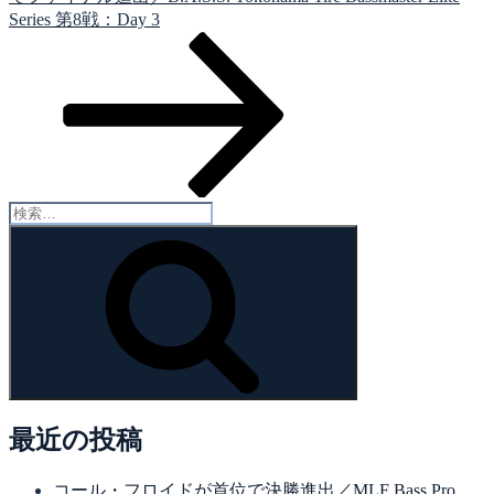
ョ
投
Series 第8戦：Day 3
ン
稿
検
索:
検
索
最近の投稿
コール・フロイドが首位で決勝進出／MLF Bass Pro