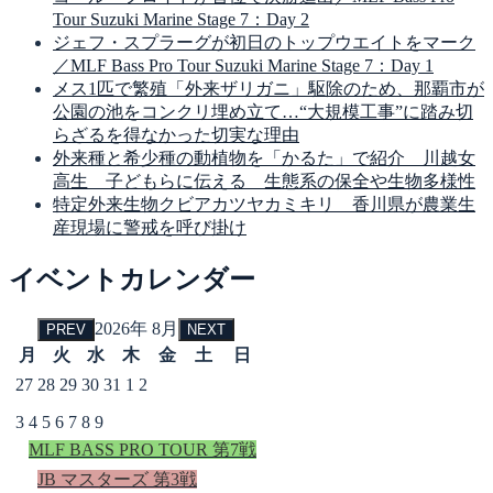
Tour Suzuki Marine Stage 7：Day 2
ジェフ・スプラーグが初日のトップウエイトをマーク
／MLF Bass Pro Tour Suzuki Marine Stage 7：Day 1
メス1匹で繁殖「外来ザリガニ」駆除のため、那覇市が
公園の池をコンクリ埋め立て…“大規模工事”に踏み切
らざるを得なかった切実な理由
外来種と希少種の動植物を「かるた」で紹介 川越女
高生 子どもらに伝える 生態系の保全や生物多様性
特定外来生物クビアカツヤカミキリ 香川県が農業生
産現場に警戒を呼び掛け
イベントカレンダー
2026年 8月
PREV
NEXT
月
火
水
木
金
土
日
27
28
29
30
31
1
2
3
4
5
6
7
8
9
MLF BASS PRO TOUR 第7戦
JB マスターズ 第3戦