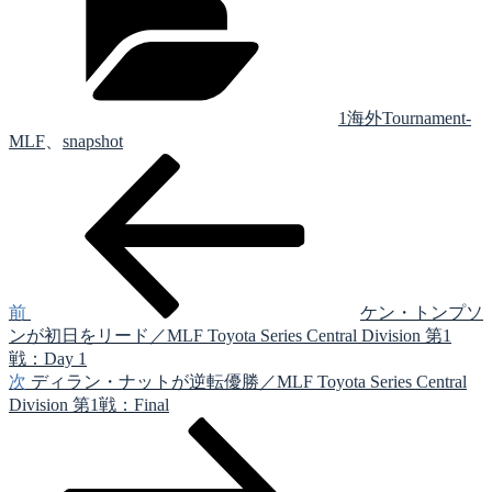
ゴ
リ
ー
1海外Tournament-
MLF
、
snapshot
前
投
の
稿
投
稿
ナ
ビ
ゲ
前
ケン・トンプソ
ンが初日をリード／MLF Toyota Series Central Division 第1
ー
戦：Day 1
シ
次
次
ディラン・ナットが逆転優勝／MLF Toyota Series Central
の
Division 第1戦：Final
ョ
投
ン
稿