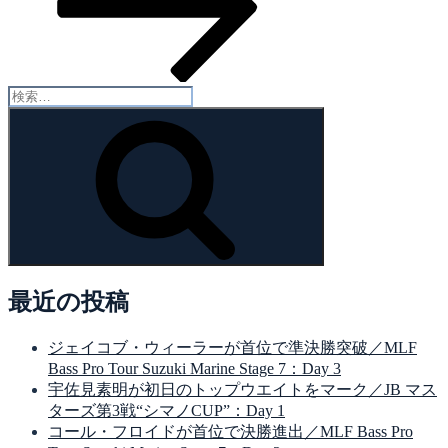
検
索:
検
索
最近の投稿
ジェイコブ・ウィーラーが首位で準決勝突破／MLF
Bass Pro Tour Suzuki Marine Stage 7：Day 3
宇佐見素明が初日のトップウエイトをマーク／JB マス
ターズ第3戦“シマノCUP”：Day 1
コール・フロイドが首位で決勝進出／MLF Bass Pro