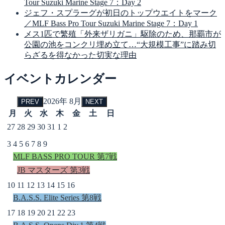
Tour Suzuki Marine Stage 7：Day 2
ジェフ・スプラーグが初日のトップウエイトをマーク
／MLF Bass Pro Tour Suzuki Marine Stage 7：Day 1
メス1匹で繁殖「外来ザリガニ」駆除のため、那覇市が
公園の池をコンクリ埋め立て…“大規模工事”に踏み切
らざるを得なかった切実な理由
イベントカレンダー
2026年 8月
PREV
NEXT
月
火
水
木
金
土
日
27
28
29
30
31
1
2
3
4
5
6
7
8
9
MLF BASS PRO TOUR 第7戦
JB マスターズ 第3戦
10
11
12
13
14
15
16
B.A.S.S. Elite Series 第8戦
17
18
19
20
21
22
23