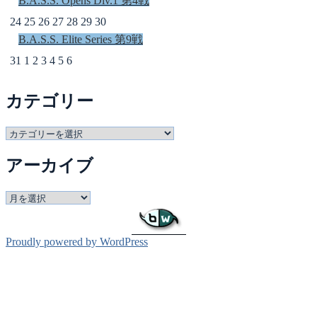
B.A.S.S. Opens Div.1 第4戦
24
25
26
27
28
29
30
B.A.S.S. Elite Series 第9戦
31
1
2
3
4
5
6
カテゴリー
カ
テ
アーカイブ
ゴ
リ
ー
ア
ー
カ
イ
Proudly powered by WordPress
ブ