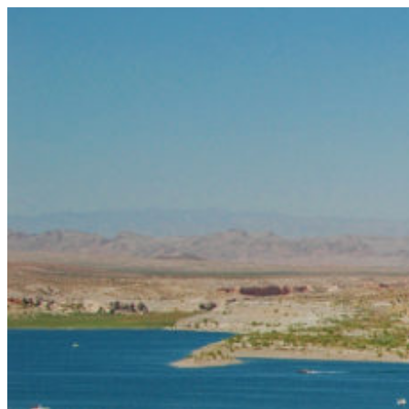
コ
ン
テ
ン
ツ
へ
ス
キ
ッ
プ