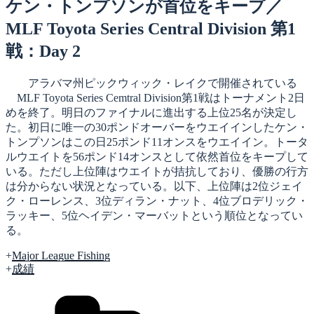
日:
ケン・トンプソンが首位をキープ／
MLF Toyota Series Central Division 第1
戦：Day 2
アラバマ州ピックウィック・レイクで開催されている
MLF Toyota Series Cemtral Division第1戦はトーナメント2日
めを終了。明日のファイナルに進出する上位25名が決定し
た。初日に唯一の30ポンドオーバーをウエイインしたケン・
トンプソンはこの日25ポンド11オンスをウエイイン。トータ
ルウエイトを56ポンド14オンスとして依然首位をキープして
いる。ただし上位陣はウエイトが拮抗しており、優勝の行方
は分からない状況となっている。以下、上位陣は2位ジェイ
ク・ローレンス、3位ディラン・ナット、4位ブロデリック・
ラッキー、5位ヘイデン・マーバットという順位となってい
る。
+
Major League Fishing
+
成績
カ
テ