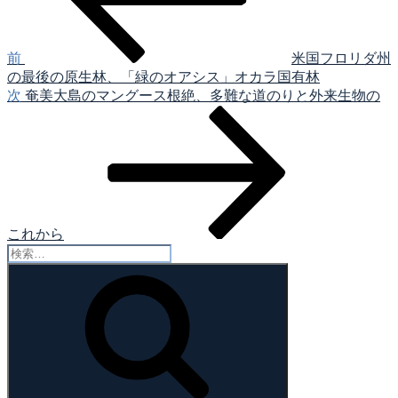
ビ
ゲ
前
米国フロリダ州
の最後の原生林、「緑のオアシス」オカラ国有林
ー
次
次
奄美大島のマングース根絶、多難な道のりと外来生物の
シ
の
投
ョ
稿
ン
これから
検
索:
検
索