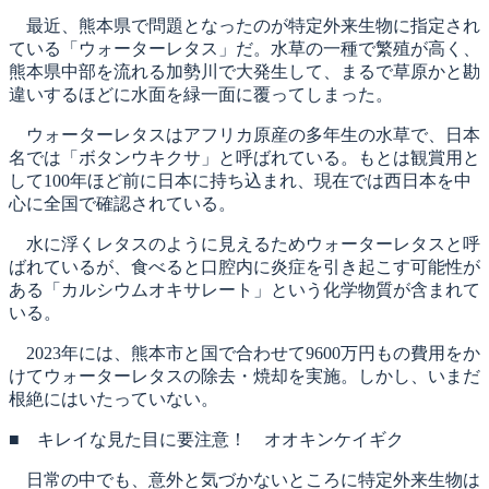
最近、熊本県で問題となったのが特定外来生物に指定され
ている「ウォーターレタス」だ。水草の一種で繁殖が高く、
熊本県中部を流れる加勢川で大発生して、まるで草原かと勘
違いするほどに水面を緑一面に覆ってしまった。
ウォーターレタスはアフリカ原産の多年生の水草で、日本
名では「ボタンウキクサ」と呼ばれている。もとは観賞用と
して100年ほど前に日本に持ち込まれ、現在では西日本を中
心に全国で確認されている。
水に浮くレタスのように見えるためウォーターレタスと呼
ばれているが、食べると口腔内に炎症を引き起こす可能性が
ある「カルシウムオキサレート」という化学物質が含まれて
いる。
2023年には、熊本市と国で合わせて9600万円もの費用をか
けてウォーターレタスの除去・焼却を実施。しかし、いまだ
根絶にはいたっていない。
■ キレイな見た目に要注意！ オオキンケイギク
日常の中でも、意外と気づかないところに特定外来生物は