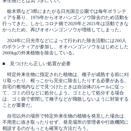
来生物だとは気づきにくい。
栃木県など3県にまたがる日光国立公園では毎年ボランテ
ィアを募り、1976年からオオハンゴンソウ除去のため活動を
行ってきた。しかしコロナ禍で2020年と2021年は活動できな
かったため、再びオオハンゴンソウが増殖してしまった。
2024年に日光市などによって行われた除去活動には260人
のボランティアが参加し、オオハンゴンソウをはじめとした
2660kgの外来植物を除去している。
■ 見つけたら正しい処置が必要
特定外来生物に指定された植物は、種子が成熟する前に刈
り取ったり、根っこから完全に除去したりする必要がある。
自宅の敷地内などで見つけたときは自治体のルールに従っ
て、ゴミの日などに処分しよう。ゴミとして処分する場合
は、ゴミ袋で密閉して種子などが飛散しないように対策する
ことが重要だ。
自宅以外の場所で特定外来生物の植物を発見した場合は、
不用意に抜き取ったりせず、発見場所の管理者や行政機関に
相談するのがもっとも確実な方法だろう。