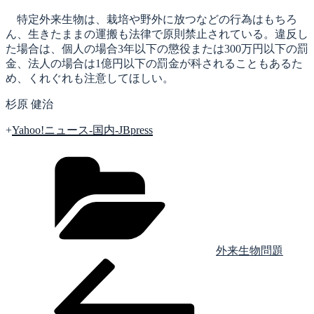
特定外来生物は、栽培や野外に放つなどの行為はもちろ
ん、生きたままの運搬も法律で原則禁止されている。違反し
た場合は、個人の場合3年以下の懲役または300万円以下の罰
金、法人の場合は1億円以下の罰金が科されることもあるた
め、くれぐれも注意してほしい。
杉原 健治
+
Yahoo!ニュース-国内-JBpress
カ
テ
ゴ
リ
ー
外来生物問題
前
投
の
稿
投
稿
ナ