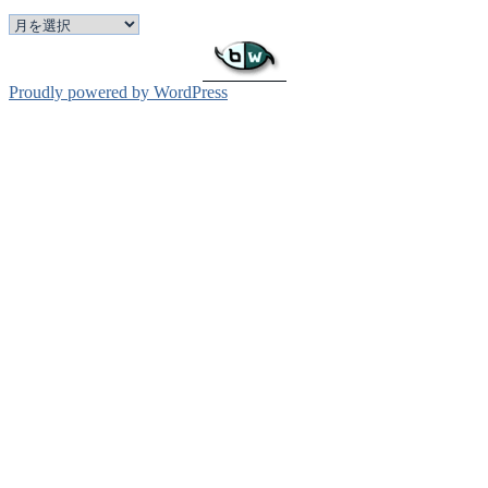
ー
ア
ー
カ
イ
Proudly powered by WordPress
ブ