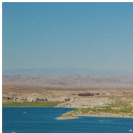
コ
ン
テ
ン
ツ
へ
ス
キ
ッ
プ