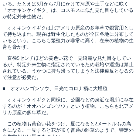
いる。たとえば5月から7月にかけて河原や土手などに咲く
「オオキンケイギク」は、コスモスに似た見た目をしている
が特定外来生物だ。
オオキンケイギクは北アメリカ原産の多年草で鑑賞用とし
て持ち込まれ、現在は野生化したものが全国各地に分布して
いるという。こちらも繁殖力が非常に高く、在来の植物の生
育を脅かす。
直径5センチほどの黄色い花で一見綺麗な見た目をしてい
るが、特定外来生物に指定されているため栽培や運搬は禁止
されている。うかつに持ち帰ってしまうと法律違反となるの
で注意が必要だ。
■ オオハンゴンソウ、日光でコロナ禍に大増殖
オオキンケイギクと同様に、公園などの身近な場所に存在
するのが「オオハンゴンソウ」という植物。こちらも北アメ
リカ原産の多年草だ。
この植物も黄色い花をつけ、夏になると2メートルもの高
さになる。一見すると花が咲く普通の雑草のようで、特定外