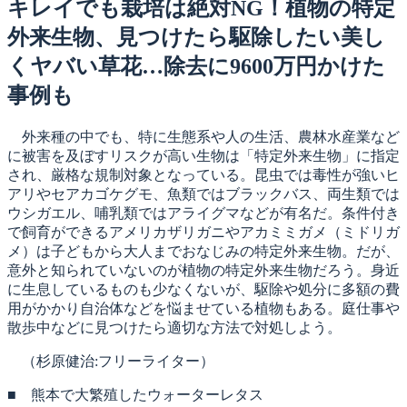
日:
キレイでも栽培は絶対NG！植物の特定
外来生物、見つけたら駆除したい美し
くヤバい草花…除去に9600万円かけた
事例も
外来種の中でも、特に生態系や人の生活、農林水産業など
に被害を及ぼすリスクが高い生物は「特定外来生物」に指定
され、厳格な規制対象となっている。昆虫では毒性が強いヒ
アリやセアカゴケグモ、魚類ではブラックバス、両生類では
ウシガエル、哺乳類ではアライグマなどが有名だ。条件付き
で飼育ができるアメリカザリガニやアカミミガメ（ミドリガ
メ）は子どもから大人までおなじみの特定外来生物。だが、
意外と知られていないのが植物の特定外来生物だろう。身近
に生息しているものも少なくないが、駆除や処分に多額の費
用がかかり自治体などを悩ませている植物もある。庭仕事や
散歩中などに見つけたら適切な方法で対処しよう。
（杉原健治:フリーライター）
■ 熊本で大繁殖したウォーターレタス