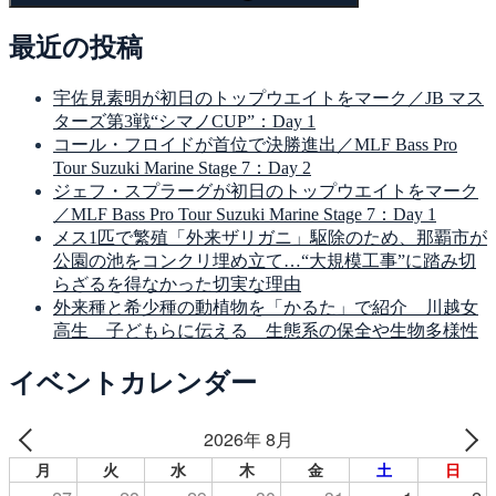
最近の投稿
宇佐見素明が初日のトップウエイトをマーク／JB マス
ターズ第3戦“シマノCUP”：Day 1
コール・フロイドが首位で決勝進出／MLF Bass Pro
Tour Suzuki Marine Stage 7：Day 2
ジェフ・スプラーグが初日のトップウエイトをマーク
／MLF Bass Pro Tour Suzuki Marine Stage 7：Day 1
メス1匹で繁殖「外来ザリガニ」駆除のため、那覇市が
公園の池をコンクリ埋め立て…“大規模工事”に踏み切
らざるを得なかった切実な理由
外来種と希少種の動植物を「かるた」で紹介 川越女
高生 子どもらに伝える 生態系の保全や生物多様性
イベントカレンダー
2026年 8月
月
火
水
木
金
土
日