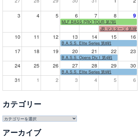
27
28
29
30
31
1
2
3
4
5
6
7
8
9
MLF BASS PRO TOUR 第7戦
JB マスターズ 第3戦
10
11
12
13
14
15
16
B.A.S.S. Elite Series 第8戦
17
18
19
20
21
22
23
B.A.S.S. Opens Div.1 第4戦
24
25
26
27
28
29
30
B.A.S.S. Elite Series 第9戦
31
1
2
3
4
5
6
カテゴリー
カ
テ
アーカイブ
ゴ
リ