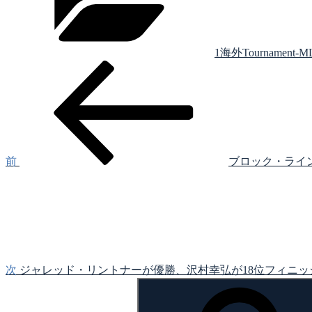
リ
ー
1海外Tournament-M
前
投
の
稿
投
稿
ナ
ビ
ゲ
前
ブロック・ラインケマイ
次
ー
の
シ
投
稿
ョ
ン
次
ジャレッド・リントナーが優勝、沢村幸弘が18位フィニッシュ／MLF Toyot
検
索: