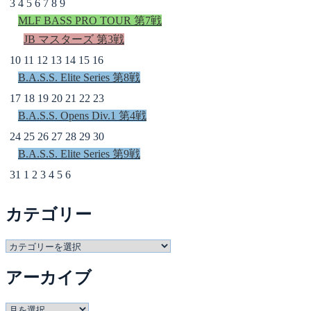
3
4
5
6
7
8
9
MLF BASS PRO TOUR 第7戦
JB マスターズ 第3戦
10
11
12
13
14
15
16
B.A.S.S. Elite Series 第8戦
17
18
19
20
21
22
23
B.A.S.S. Opens Div.1 第4戦
24
25
26
27
28
29
30
B.A.S.S. Elite Series 第9戦
31
1
2
3
4
5
6
カテゴリー
カ
テ
アーカイブ
ゴ
リ
ー
ア