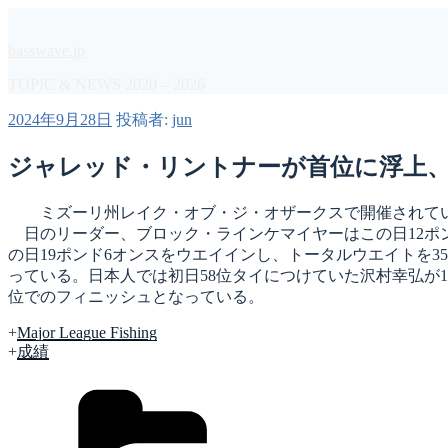
コ
ン
basswave.jp
テ
ン
TOPIC & NEWS 2020 – 2026
ツ
投
2024年9月28日
投稿者:
jun
へ
稿
ス
日:
ジャレッド・リントナーが首位に浮上、沢村幸弘がファ
キ
ッ
プ
ミズーリ州レイク・オブ・ジ・オザークスで開催されているMLF T
日のリーダー、ブロック・ラインケマイヤーはこの日12ポ
の日19ポンド6オンスをウエイインし、トータルウエイトを3
っている。日本人では初日58位タイにつけていた沢村幸弘が1
位でのフィニッシュとなっている。
+
Major League Fishing
+
成績
カ
テ
ゴ