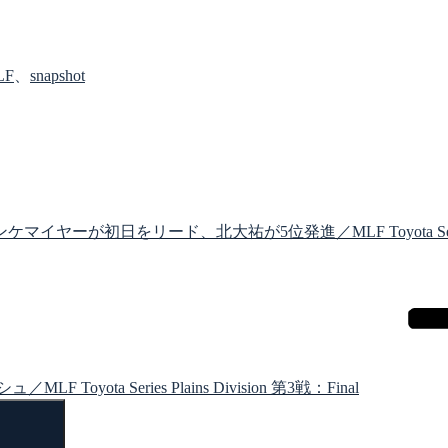
LF
、
snapshot
ヤーが初日をリード、北大祐が5位発進／MLF Toyota Series Plai
a Series Plains Division 第3戦：Final
検
索