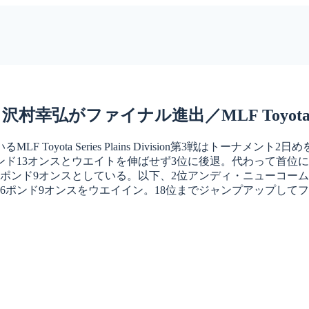
イナル進出／MLF Toyota Series Pl
oyota Series Plains Division第3戦はトーナ
ンド13オンスとウエイトを伸ばせず3位に後退。代わって首位
5ポンド9オンスとしている。以下、2位アンディ・ニューコー
6ポンド9オンスをウエイイン。18位までジャンプアップしてフ