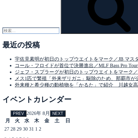
最近の投稿
宇佐見素明が初日のトップウエイトをマーク／JB マスターズ
コール・フロイドが首位で決勝進出／MLF Bass Pro Tour Suzuki
ジェフ・スプラーグが初日のトップウエイトをマーク／MLF Bass Pro 
メス1匹で繁殖「外来ザリガニ」駆除のため、那覇市が
外来種と希少種の動植物を「かるた」で紹介 川越女高
イベントカレンダー
2026年 8月
PREV
NEXT
月
火
水
木
金
土
日
27
28
29
30
31
1
2