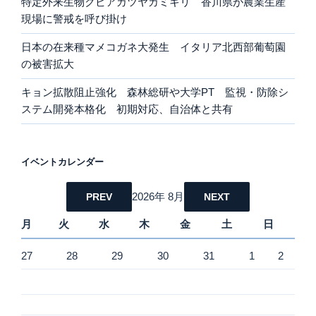
特定外来生物クビアカツヤカミキリ 香川県が農業生産
現場に警戒を呼び掛け
日本の在来種マメコガネ大発生 イタリア北西部葡萄園
の被害拡大
キョン拡散阻止強化 森林総研や大学PT 監視・防除シ
ステム開発本格化 初期対応、自治体と共有
イベントカレンダー
2026年 8月
PREV
NEXT
月
火
水
木
金
土
日
27
28
29
30
31
1
2