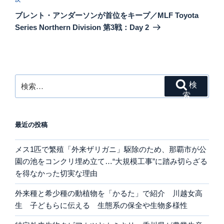
ゲ
次
の
ー
ブレント・アンダーソンが首位をキープ／MLF Toyota
投
シ
Series Northern Division 第3戦：Day 2
稿
ョ
ン
検
検
索:
索
最近の投稿
メス1匹で繁殖「外来ザリガニ」駆除のため、那覇市が公
園の池をコンクリ埋め立て…“大規模工事”に踏み切らざる
を得なかった切実な理由
外来種と希少種の動植物を「かるた」で紹介 川越女高
生 子どもらに伝える 生態系の保全や生物多様性