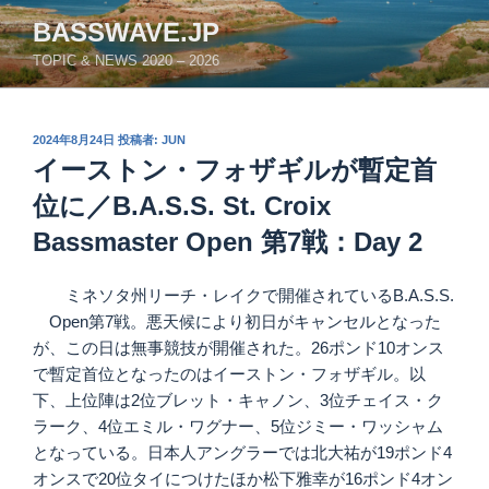
コ
BASSWAVE.JP
ン
TOPIC & NEWS 2020 – 2026
テ
ン
ツ
投
2024年8月24日
投稿者:
JUN
へ
稿
イーストン・フォザギルが暫定首
ス
日:
キ
位に／B.A.S.S. St. Croix
ッ
Bassmaster Open 第7戦：Day 2
プ
ミネソタ州リーチ・レイクで開催されているB.A.S.S.
Open第7戦。悪天候により初日がキャンセルとなった
が、この日は無事競技が開催された。26ポンド10オンス
で暫定首位となったのはイーストン・フォザギル。以
下、上位陣は2位ブレット・キャノン、3位チェイス・ク
ラーク、4位エミル・ワグナー、5位ジミー・ワッシャム
となっている。日本人アングラーでは北大祐が19ポンド4
オンスで20位タイにつけたほか松下雅幸が16ポンド4オン