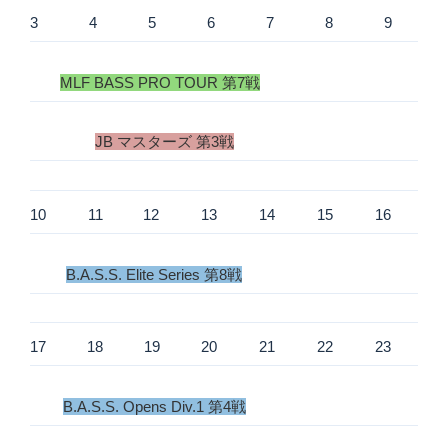
3
4
5
6
7
8
9
MLF BASS PRO TOUR 第7戦
JB マスターズ 第3戦
10
11
12
13
14
15
16
B.A.S.S. Elite Series 第8戦
17
18
19
20
21
22
23
B.A.S.S. Opens Div.1 第4戦