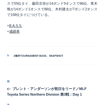
スで59位タイ、藤田京弥が14ポンド9オンスで86位、青木
唯が14ポンド1オンスで88位、木村建太が7ポンド2オンス
で158位タイにつけている。
+
B.A.S.S.
+
成績表
カ
2海外TOURNAMENT-BASS
、
SNAPSHOT
テ
ゴ
リ
ー
投
前
前
稿
の
ブレント・アンダーソンが初日をリード／MLF
ナ
投
Toyota Series Northern Division 第3戦：Day 1
ビ
稿
次