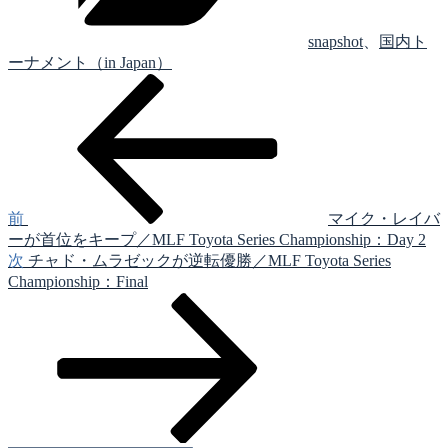
snapshot
、
国内ト
ーナメント（in Japan）
前
投
の
稿
投
稿
ナ
ビ
ゲ
前
マイク・レイバ
ーが首位をキープ／MLF Toyota Series Championship：Day 2
ー
次
次
チャド・ムラゼックが逆転優勝／MLF Toyota Series
シ
の
Championship：Final
投
ョ
稿
ン