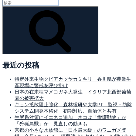
検
索:
検
索
最近の投稿
特定外来生物クビアカツヤカミキリ 香川県が農業生
産現場に警戒を呼び掛け
日本の在来種マメコガネ大発生 イタリア北西部葡萄
園の被害拡大
キョン拡散阻止強化 森林総研や大学PT 監視・防除
システム開発本格化 初期対応、自治体と共有
生態系対策にイエネコ追加 ネコは「愛護動物」か
「狩猟鳥獣」か 見直しの動きも
京都の小さな水族館に「日本最大級」のワニガメ登