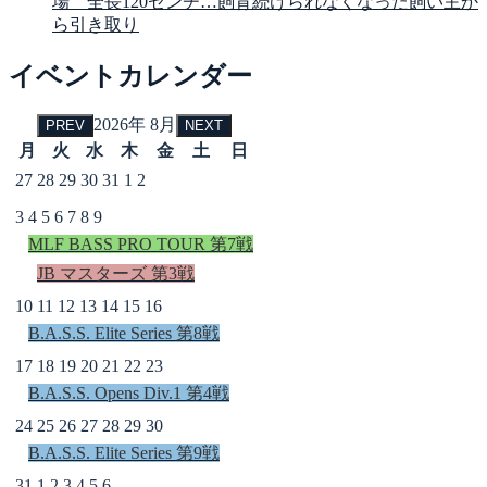
場 全長120センチ…飼育続けられなくなった飼い主か
ら引き取り
イベントカレンダー
2026年 8月
PREV
NEXT
月
火
水
木
金
土
日
27
28
29
30
31
1
2
3
4
5
6
7
8
9
MLF BASS PRO TOUR 第7戦
JB マスターズ 第3戦
10
11
12
13
14
15
16
B.A.S.S. Elite Series 第8戦
17
18
19
20
21
22
23
B.A.S.S. Opens Div.1 第4戦
24
25
26
27
28
29
30
B.A.S.S. Elite Series 第9戦
31
1
2
3
4
5
6