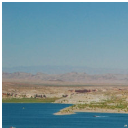
コ
ン
テ
ン
ツ
へ
ス
キ
ッ
プ