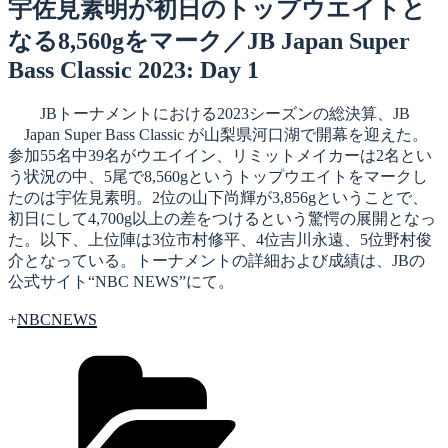
日:
宇佐見素明が初日のトップウエイトと
なる8,560gをマーク／JB Japan Super
Bass Classic 2023: Day 1
JBトーナメントにおける2023シーズンの総決算、JB
Japan Super Bass Classic が山梨県河口湖で開幕を迎えた。
参加55名中39名がウエイイン、リミットメイカーは2名とい
う状況の中、5尾で8,560gというトップウエイトをマークし
たのは宇佐見素明。2位の山下尚輝が3,856gということで、
初日にして4,700g以上の差をつけるという驚愕の展開となっ
た。以下、上位陣は3位市村修平、4位吉川永遠、5位野村俊
介となっている。トーナメントの詳細および成績は、JBの
公式サイト“NBC NEWS”にて。
+
NBCNEWS
カ
テ
ゴ
リ
ー