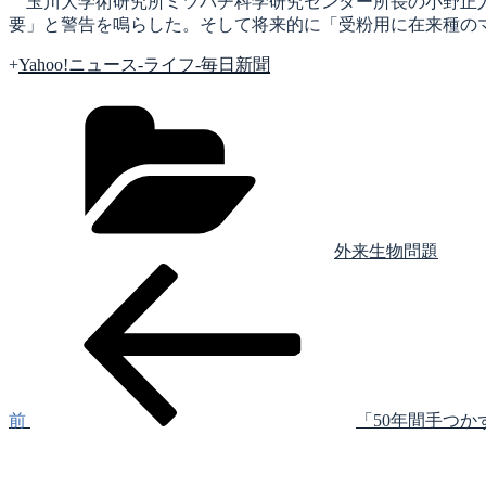
玉川大学術研究所ミツバチ科学研究センター所長の小野正人
要」と警告を鳴らした。そして将来的に「受粉用に在来種の
+
Yahoo!ニュース-ライフ-毎日新聞
カ
テ
ゴ
リ
ー
外来生物問題
前
投
の
稿
投
稿
ナ
ビ
ゲ
前
「50年間手つか
次
ー
の