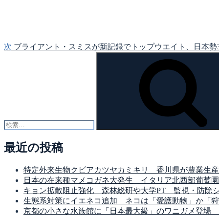
シ
投
稿
ョ
ン
次
ブライアント・スミスが新記録でトップウエイト、日本勢3名が好スタート／B.A.
検
索:
最近の投稿
特定外来生物クビアカツヤカミキリ 香川県が農業生産
日本の在来種マメコガネ大発生 イタリア北西部葡萄園
キョン拡散阻止強化 森林総研や大学PT 監視・防除
生態系対策にイエネコ追加 ネコは「愛護動物」か「狩
京都の小さな水族館に「日本最大級」のワニガメ登場 