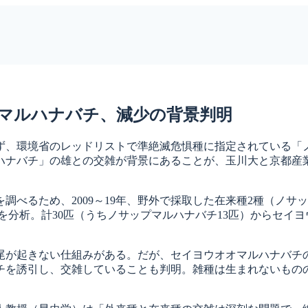
マルハナバチ、減少の背景判明
、環境省のレッドリストで準絶滅危惧種に指定されている「
ハナバチ」の雄との交雑が背景にあることが、玉川大と京都産
るため、2009～19年、野外で採取した在来種2種（ノサップ
を分析。計30匹（うちノサップマルハナバチ13匹）からセイ
が起きない仕組みがある。だが、セイヨウオオマルハナバチの
チを誘引し、交雑していることも判明。雑種は生まれないもの