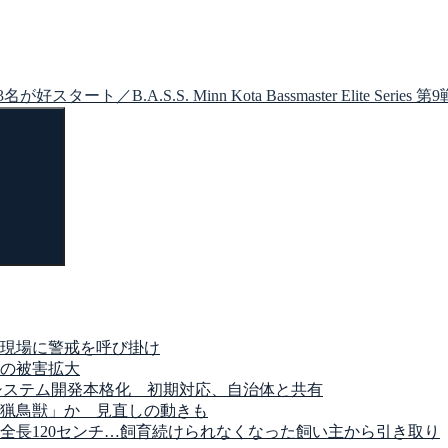
S.S. Minn Kota Bassmaster Elite Series 第9戦
検
索
現場に警戒を呼び掛け
の被害拡大
システム開発本格化 初期対応、自治体と共有
猟鳥獣」か 見直しの動きも
全長120センチ…飼育続けられなくなった飼い主から引き取り