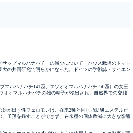
ノサップマルハナバチ」の減少について、ハウス栽培のトマト
業大の共同研究で明らかになった。ドイツの学術誌・サイエン
マルハナバチ141匹、エゾオオマルハナバチ250匹）の女王
ヨウオオマルハナバチの雄の精子が検出され、自然界での交雑
雄が出す性フェロモンは、在来2種と同じ脂肪酸エステルだ
の、子孫を残すことができず、在来種の個体数減に大きな影響