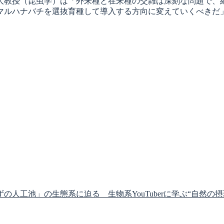
教授（昆虫学）は「外来種と在来種の交雑は深刻な問題で、
マルハナバチを選抜育種して導入する方向に変えていくべきだ
ずの人工池」の生態系に迫る 生物系YouTuberに学ぶ“自然の摂