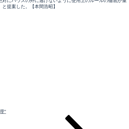
絶対にハウスの外に逃げないように使用上のルールの徹底が重
」と提案した。【本間浩昭】
理”