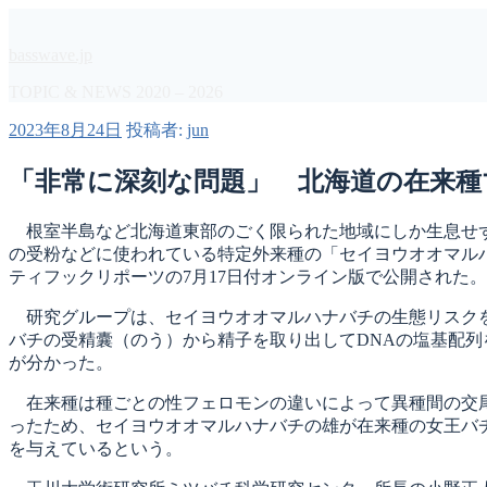
コ
ン
basswave.jp
テ
ン
TOPIC & NEWS 2020 – 2026
ツ
投
2023年8月24日
投稿者:
jun
へ
稿
ス
日:
「非常に深刻な問題」 北海道の在来種
キ
ッ
プ
根室半島など北海道東部のごく限られた地域にしか生息せず
の受粉などに使われている特定外来種の「セイヨウオオマル
ティフックリポーツの7月17日付オンライン版で公開された。
研究グループは、セイヨウオオマルハナバチの生態リスクを調べ
バチの受精囊（のう）から精子を取り出してDNAの塩基配列
が分かった。
在来種は種ごとの性フェロモンの違いによって異種間の交尾
ったため、セイヨウオオマルハナバチの雄が在来種の女王バ
を与えているという。