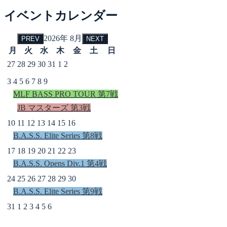
イベントカレンダー
2026年 8月
PREV
NEXT
月
火
水
木
金
土
日
27
28
29
30
31
1
2
3
4
5
6
7
8
9
MLF BASS PRO TOUR 第7戦
JB マスターズ 第3戦
10
11
12
13
14
15
16
B.A.S.S. Elite Series 第8戦
17
18
19
20
21
22
23
B.A.S.S. Opens Div.1 第4戦
24
25
26
27
28
29
30
B.A.S.S. Elite Series 第9戦
31
1
2
3
4
5
6