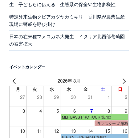
生 子どもらに伝える 生態系の保全や生物多様性
特定外来生物クビアカツヤカミキリ 香川県が農業生産
現場に警戒を呼び掛け
日本の在来種マメコガネ大発生 イタリア北西部葡萄園
の被害拡大
イベントカレンダー
2026年 8月
月
火
水
木
金
土
日
27
28
29
30
31
1
2
3
4
5
6
7
8
9
MLF BASS PRO TOUR 第7戦
JB マスターズ 第3戦
10
11
12
13
14
15
16
B.A.S.S. Elite Series 第8戦