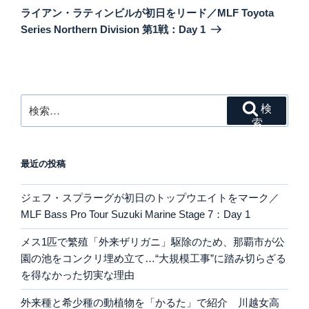
の
ー
ライアン・ラティンビルが初日をリード／MLF Toyota
投
シ
Series Northern Division 第1戦：Day 1
稿
ョ
ン
検
検
索:
索
最近の投稿
ジェフ・スプラーグが初日のトップウエイトをマーク／
MLF Bass Pro Tour Suzuki Marine Stage 7：Day 1
メス1匹で繁殖「外来ザリガニ」駆除のため、那覇市が公
園の池をコンクリ埋め立て…“大規模工事”に踏み切らざる
を得なかった切実な理由
外来種と希少種の動植物を「かるた」で紹介 川越女高