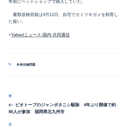
年前にペットショップで購入していた。
書類送検容疑は4月12日、自宅でカミツキガメを飼育し
た疑い。
+
Yahoo!ニュース-国内-共同通信
カ
外来生物問題
テ
ゴ
リ
ー
投
前
前
稿
の
ビオトープのジャンボタニシ駆除 4年ぶり開催で約
ナ
投
80人が参加 福岡県北九州市
ビ
稿
ゲ
次
次