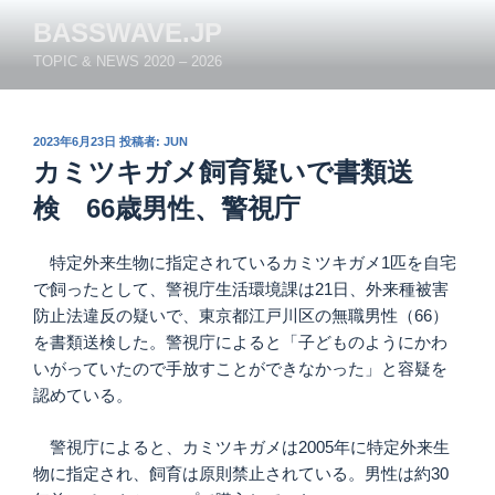
コ
BASSWAVE.JP
ン
TOPIC & NEWS 2020 – 2026
テ
ン
ツ
投
2023年6月23日
投稿者:
JUN
へ
稿
カミツキガメ飼育疑いで書類送
ス
日:
キ
検 66歳男性、警視庁
ッ
プ
特定外来生物に指定されているカミツキガメ1匹を自宅
で飼ったとして、警視庁生活環境課は21日、外来種被害
防止法違反の疑いで、東京都江戸川区の無職男性（66）
を書類送検した。警視庁によると「子どものようにかわ
いがっていたので手放すことができなかった」と容疑を
認めている。
警視庁によると、カミツキガメは2005年に特定外来生
物に指定され、飼育は原則禁止されている。男性は約30