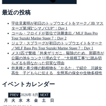
最近の投稿
宇佐見素明が初日のトップウエイトをマーク／JB マス
ターズ第3戦“シマノCUP”：Day 1
コール・フロイドが首位で決勝進出／MLF Bass Pro
Tour Suzuki Marine Stage 7：Day 2
ジェフ・スプラーグが初日のトップウエイトをマーク
／MLF Bass Pro Tour Suzuki Marine Stage 7：Day 1
メス1匹で繁殖「外来ザリガニ」駆除のため、那覇市が
公園の池をコンクリ埋め立て…“大規模工事”に踏み切
らざるを得なかった切実な理由
外来種と希少種の動植物を「かるた」で紹介 川越女
高生 子どもらに伝える 生態系の保全や生物多様性
イベントカレンダー
2026年 8月
PREV
NEXT
月
火
水
木
金
土
日