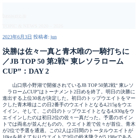
コ
ン
basswave.jp
テ
ン
TOPIC & NEWS 2020 – 2026
ツ
投
2023年6月3日
投稿者:
jun
へ
稿
ス
日:
決勝は佐々一真と青木唯の一騎打ちに
キ
ッ
／JB TOP 50 第2戦“ 東レソラローム
プ
CUP”：DAY 2
山口県小野湖で開催されているJB TOP 50第2戦“ 東レソ
ラロームCUP”はトーナメント2日めを終了。明日の決勝に
進出する上位30名が決定した。初日のトップウエイトをマー
クした青木唯はこの日2番手のウエイトとなる4,215gをウエ
イイン。そして、この日のトップウエイトとなる4,930gをウ
エイインしたのは初日2位の佐々一真だった。予選のポイン
トでは両名が並んだものの、ウエイト差で佐々が首位、青木
が2位で予選を通過。この2人は2日間のトータルウエイトが
10kgを超えておりウエイトで3位の鈴木隆之が5,198gである