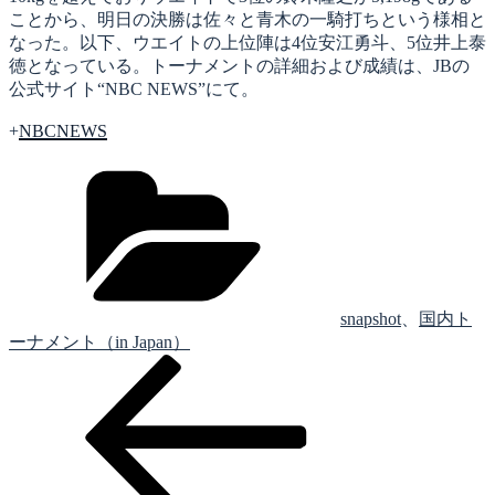
ことから、明日の決勝は佐々と青木の一騎打ちという様相と
なった。以下、ウエイトの上位陣は4位安江勇斗、5位井上泰
徳となっている。トーナメントの詳細および成績は、JBの
公式サイト“NBC NEWS”にて。
+
NBCNEWS
カ
テ
ゴ
リ
ー
snapshot
、
国内ト
ーナメント（in Japan）
前
投
の
稿
投
稿
ナ
ビ