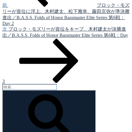
ゲ
前
ブロック・モズ
リーが首位に浮上、木村建太、松下雅幸、藤田京弥が準決勝
ー
進出／B.A.S.S. Folds of Honor Bassmaster Elite Series 第6戦：
シ
Day 2
次
次
ブロック・モズリーが首位をキープ、木村建太が決勝進
ョ
の
出／B.A.S.S. Folds of Honor Bassmaster Elite Series 第6戦：Day
ン
投
稿
3
検
索:
検
索